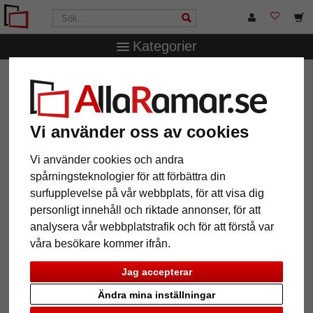
Kategorier
AllaRamar.se
Ramstorlek
40x50 cm
Träram Hygge
(MDF)
Träram Hygge (MDF)
Vi använder oss av cookies
Vi använder cookies och andra
spårningsteknologier för att förbättra din
surfupplevelse på vår webbplats, för att visa dig
personligt innehåll och riktade annonser, för att
analysera vår webbplatstrafik och för att förstå var
våra besökare kommer ifrån.
Jag accepterar
Tillbaka
Näst
Ändra mina inställningar