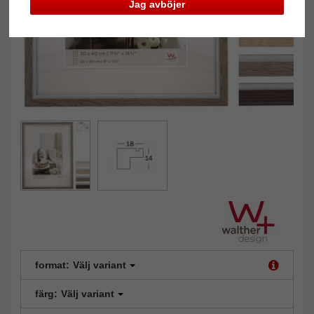
Jag avböjer
format:
Välj variant
färg:
Välj variant