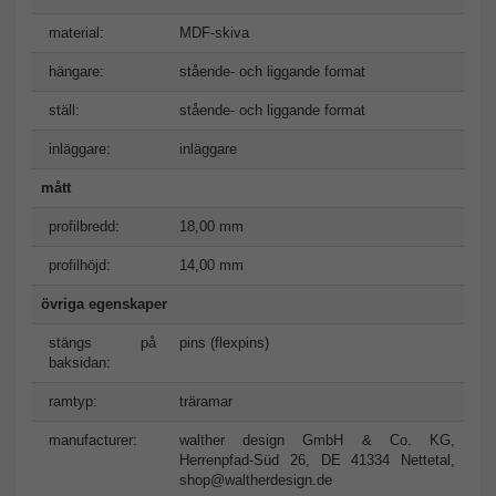
material:
MDF-skiva
hängare:
stående- och liggande format
ställ:
stående- och liggande format
inläggare:
inläggare
mått
profilbredd:
18,00 mm
profilhöjd:
14,00 mm
övriga egenskaper
stängs på
pins (flexpins)
baksidan:
ramtyp:
träramar
manufacturer:
walther design GmbH & Co. KG,
Herrenpfad-Süd 26, DE 41334 Nettetal,
shop@waltherdesign.de