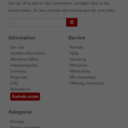
Om du vill ta del av vårt nyhetsbrev, vänligen skriv in din
email nedan. Du kan avbryta abonnemanget när som helst.
Information
Service
Om oss
Kontakt
Juridisk information
Hjälp
Allmänna villkor
Varukorg
Integritetspolicy
Mitt konto
Leverans
Minneslista
Ångerrätt
Min önskelista
FAQ
Offentlig önskelista
Nyhetsbrev
Återkalla avtalet
Kategorier
Ramtyp
Övriga produkter