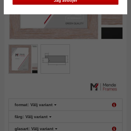
Jag avböjer
format:
Välj variant
färg:
Välj variant
glasart:
Välj variant