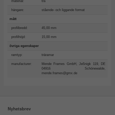
material:
trä
hängare:
stående- och liggande format
mått
profilbredd:
45,00 mm
profilhöjd:
15,00 mm
övriga egenskaper
ramtyp:
träramar
manufacturer:
Mende Frames GmbH, Jeßnigk 119, DE
04916 Schönewalde,
mende.frames@gmx.de
Nyhetsbrev