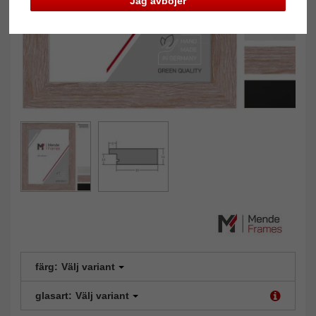
Jag avböjer
färg:
Välj variant
glasart:
Välj variant