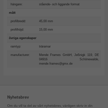
hängare:
stående- och liggande format
mått
profilbredd:
45,00 mm
profilhöjd:
15,00 mm
övriga egenskaper
ramtyp:
träramar
manufacturer:
Mende Frames GmbH, Jeßnigk 119, DE
04916 Schönewalde,
mende.frames@gmx.de
Nyhetsbrev
Om du vill ta del av vårt nyhetsbrev, vänligen skriv in din