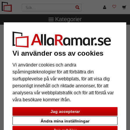
Kategorier
AllaRamar.se
Märken
Mende Frames
Träram Maibo
måttbeställd
Träram Maibo måttbeställd
Vi använder oss av cookies
Vi använder cookies och andra
spårningsteknologier för att förbättra din
surfupplevelse på vår webbplats, för att visa dig
personligt innehåll och riktade annonser, för att
analysera vår webbplatstrafik och för att förstå var
våra besökare kommer ifrån.
Jag accepterar
Ändra mina inställningar
Tillbaka
Näst