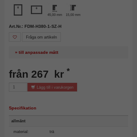
45,00 mm
15,00 mm
Art.Nr.: FDM-H380-1-SZ-H
Fråga om artikeln
» till anpassade mått
*
från 267 kr
Lägg till i varukorgen
Specifikation
allmänt
material:
trä