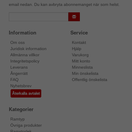
email nedan. Du kan avbryta abonnemanget när som helst.
Information
Service
Om oss
Kontakt
Juridisk information
Hjälp
Allmänna villkor
Varukorg
Integritetspolicy
Mitt konto
Leverans
Minneslista
Ångerrätt
Min önskelista
FAQ
Offentlig önskelista
Nyhetsbrev
Återkalla avtalet
Kategorier
Ramtyp
Övriga produkter
Ramstorlek