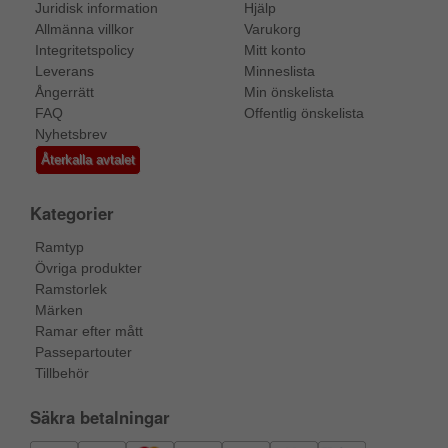
Juridisk information
Hjälp
Allmänna villkor
Varukorg
Integritetspolicy
Mitt konto
Leverans
Minneslista
Ångerrätt
Min önskelista
FAQ
Offentlig önskelista
Nyhetsbrev
Återkalla avtalet
Kategorier
Ramtyp
Övriga produkter
Ramstorlek
Märken
Ramar efter mått
Passepartouter
Tillbehör
Säkra betalningar