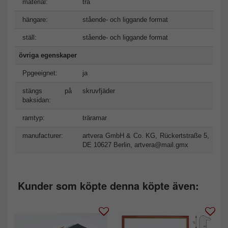
material:
trä
hängare:
stående- och liggande format
ställ:
stående- och liggande format
övriga egenskaper
Ppgeeignet:
ja
stängs på
skruvfjäder
baksidan:
ramtyp:
träramar
manufacturer:
artvera GmbH & Co. KG, Rückertstraße 5,
DE 10627 Berlin,
artvera@mail.gmx
Kunder som köpte denna köpte även: