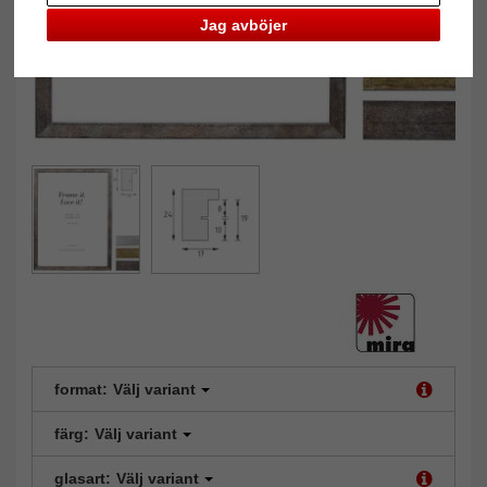
Jag avböjer
format:
Välj variant
färg:
Välj variant
glasart:
Välj variant