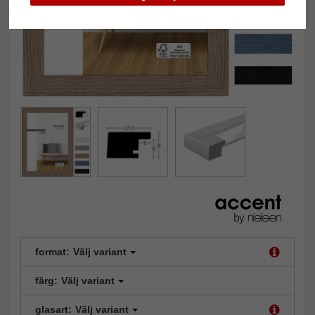
format:
Välj variant
färg:
Välj variant
glasart:
Välj variant