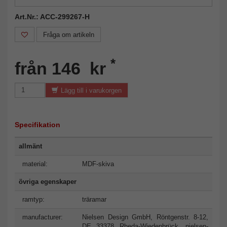
Art.Nr.: ACC-299267-H
Fråga om artikeln
*
från 146 kr
Lägg till i varukorgen
Specifikation
allmänt
material:
MDF-skiva
övriga egenskaper
ramtyp:
träramar
manufacturer:
Nielsen Design GmbH, Röntgenstr. 8-12,
DE 33378 Rheda-Wiedenbrück,
nielsen-