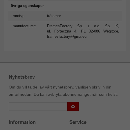
övriga egenskaper
ramtyp:
träramar
manufacturer:
FramesFactory Sp. z o.o. Sp. K,
ul. Forteczna 4, PL 32-086 Wegrzce,
framesfactory@gmx.eu
Nyhetsbrev
Om du vill ta del av vårt nyhetsbrev, vänligen skriv in din
email nedan. Du kan avbryta abonnemanget när som helst.
Information
Service