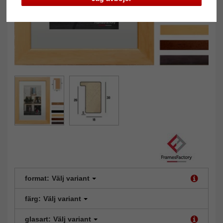
format:
Välj variant
färg:
Välj variant
glasart:
Välj variant