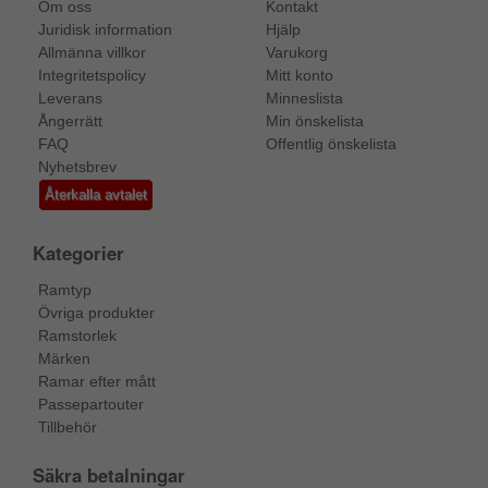
Om oss
Kontakt
Juridisk information
Hjälp
Allmänna villkor
Varukorg
Integritetspolicy
Mitt konto
Leverans
Minneslista
Ångerrätt
Min önskelista
FAQ
Offentlig önskelista
Nyhetsbrev
Återkalla avtalet
Kategorier
Ramtyp
Övriga produkter
Ramstorlek
Märken
Ramar efter mått
Passepartouter
Tillbehör
Säkra betalningar