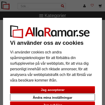
Kategorier
AllaRamar.se
Ramstorlek
42x59,4 cm (A2)
Träram
Tisar Oak
Träram Tisar Oak
Vi använder oss av cookies
Vi använder cookies och andra
spårningsteknologier för att förbättra din
surfupplevelse på vår webbplats, för att visa dig
personligt innehåll och riktade annonser, för att
analysera vår webbplatstrafik och för att förstå var
våra besökare kommer ifrån.
Jag accepterar
Ändra mina inställningar
Tillbaka
Näst
Jag avböjer