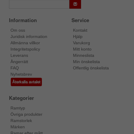
Information
Service
Om oss
Kontakt
Juridisk information
Hjälp
Allmänna villkor
Varukorg
Integritetspolicy
Mitt konto
Leverans
Minneslista
Ångerrätt
Min önskelista
FAQ
Offentlig önskelista
Nyhetsbrev
Återkalla avtalet
Kategorier
Ramtyp
Övriga produkter
Ramstorlek
Märken
Ramar efter mått