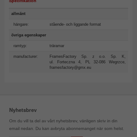
Specifikation
allmänt
hängare:
stående- och liggande format
övriga egenskaper
ramtyp:
träramar
manufacturer:
FramesFactory Sp. z o.o. Sp. K,
ul. Forteczna 4, PL 32-086 Wegrzce,
framesfactory@gmx.eu
Nyhetsbrev
Om du vill ta del av vårt nyhetsbrev, vänligen skriv in din
email nedan. Du kan avbryta abonnemanget när som helst.