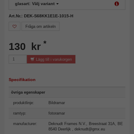
glasart:
Välj variant
Art.Nr.: DEK-S68KK1E1E-1015-H
Fråga om artikeln
*
130 kr
Lägg till i varukorgen
Specifikation
övriga egenskaper
produktlinje:
Bildramar
ramtyp:
fotoramar
manufacturer:
Deknudt Frames N.V., Breestraat 31A, BE
8540 Deerlijk ,
deknudt@gmx.eu