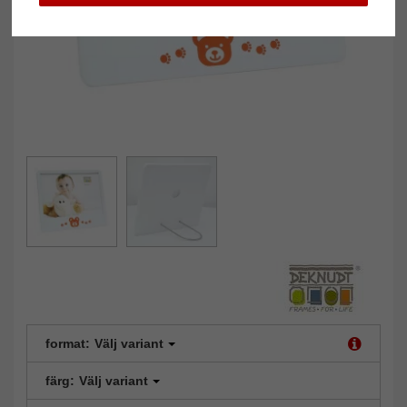
format:
Välj variant
färg:
Välj variant