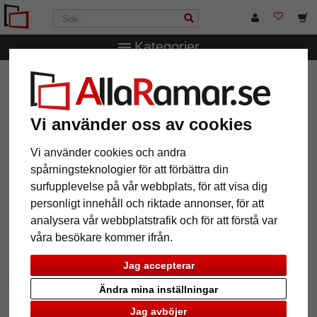
Kategorier
AllaRamar.se
Ramstorlek
Alla format
Träram med
björnmotiv
Träram med björnmotiv
Vi använder oss av cookies
Vi använder cookies och andra
spårningsteknologier för att förbättra din
surfupplevelse på vår webbplats, för att visa dig
personligt innehåll och riktade annonser, för att
analysera vår webbplatstrafik och för att förstå var
våra besökare kommer ifrån.
Jag accepterar
Ändra mina inställningar
Tillbaka
Näst
Jag avböjer