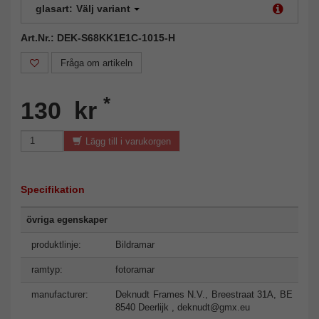
glasart:
Välj variant
Art.Nr.: DEK-S68KK1E1C-1015-H
Fråga om artikeln
*
130 kr
Lägg till i varukorgen
Specifikation
övriga egenskaper
produktlinje:
Bildramar
ramtyp:
fotoramar
manufacturer:
Deknudt Frames N.V., Breestraat 31A, BE
8540 Deerlijk ,
deknudt@gmx.eu