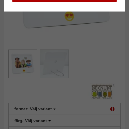
format:
Välj variant
färg:
Välj variant