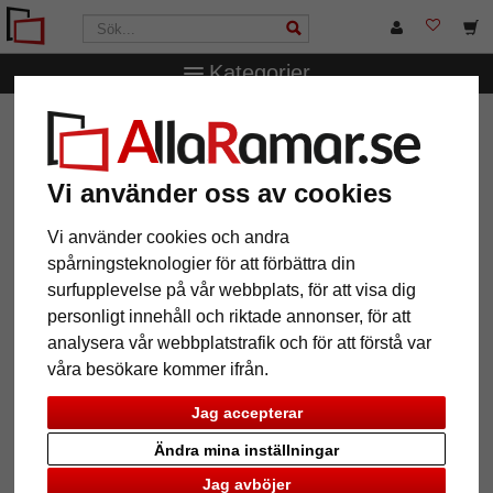
Kategorier
AllaRamar.se
Märken
Deknudt
Träram med smiley
med hjärtögon
Träram med smiley med hjärtögon
Vi använder oss av cookies
Vi använder cookies och andra
spårningsteknologier för att förbättra din
surfupplevelse på vår webbplats, för att visa dig
personligt innehåll och riktade annonser, för att
analysera vår webbplatstrafik och för att förstå var
våra besökare kommer ifrån.
Jag accepterar
Ändra mina inställningar
Tillbaka
Näst
Jag avböjer