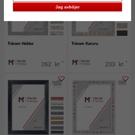
Jag avböjer
Träram Hebbe
Träram Karuru
*
*
262 kr
233 kr