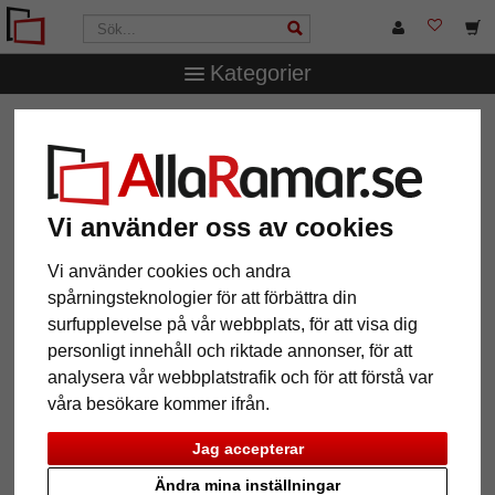
Kategorier
AllaRamar.se
Ramtyp
Träramar
Filter: Format: 10x30
Vi använder oss av cookies
Format: 10x30
Återställ alla filter
Vi använder cookies och andra
spårningsteknologier för att förbättra din
12 Artiklar
Populärast
surfupplevelse på vår webbplats, för att visa dig
personligt innehåll och riktade annonser, för att
Grid
analysera vår webbplatstrafik och för att förstå var
våra besökare kommer ifrån.
Jag accepterar
Ändra mina inställningar