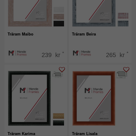
Träram Maibo
Träram Beira
*
*
239 kr
265 kr
Träram Karima
Träram Lisala