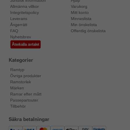
Juridisk information
Hjälp
Allmänna villkor
Varukorg
Integritetspolicy
Mitt konto
Leverans
Minneslista
Ångerrätt
Min önskelista
FAQ
Offentlig önskelista
Nyhetsbrev
Återkalla avtalet
Kategorier
Ramtyp
Övriga produkter
Ramstorlek
Märken
Ramar efter mått
Passepartouter
Tillbehör
Säkra betalningar