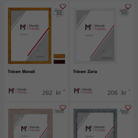
Träram Maradi
Träram Zaria
*
*
262 kr
206 kr