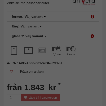
vinkelskurna passepartouter
format:
Välj variant
färg:
Välj variant
glasart:
Välj variant
0,5 cm
2,4 cm
Art.Nr.: AVE-A860-001-WGN-PG1-H
Fråga om artikeln
*
från 1.843 kr
Lägg till i varukorgen