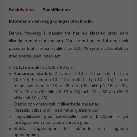
Beskrivning
Specifikation
Information om väggkollaget Stockholm
Denna fotovägg i massivt trä har en klassisk profil som
tillverkats med stor omsorg. Varje ram har en 1,4 mm tjock
passepartout i museikvalitet av 100 % syrafri alfacellulosa
med snedskuren innerkant.
Total storlek:
ca 128 x 80 cm.
Ramarnas storlek:
2 ramar à 13 x 13 cm (för bild på
10 x 10), 5 ramar à 13 x 18 cm (för bild på 10 x 15) 1 ram i
respektive storlek 18 x 25 cm (för bild på 15 x 20),
20 x 20 cm (för bild på 15 x 15) och 20 x 30 cm (för 2
bilder på 10 x 15).
Stabila och omsorgsfullt tillverkade träramar.
Klassisk, tidlös profil med naturlig trästruktur.
Högkvalitativa glas säkerställer säkra bildbyten – på
förfrågan även med andra sorters glas.
Stabila vägghängen för stående och liggande
upphängning.