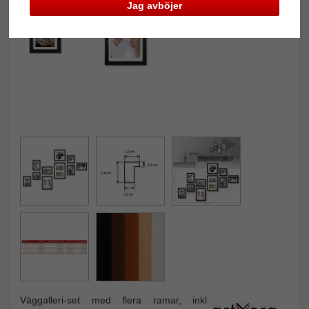
Jag avböjer
Väggalleri-set med flera ramar, inkl.