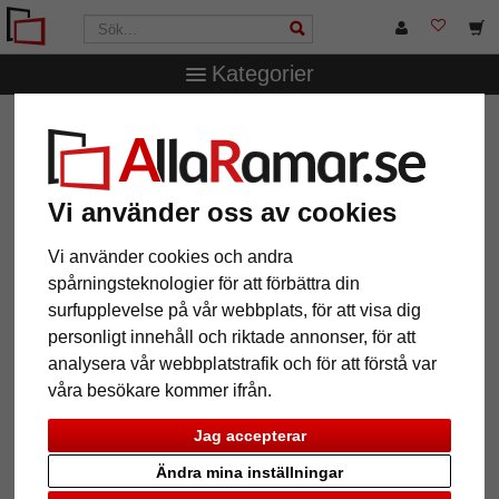
Kategorier
AllaRamar.se
Ramtyp
Växelramar
Tavelvägg
Stockholm med passepartouter
Tavelvägg Stockholm med
Vi använder oss av cookies
passepartouter
Vi använder cookies och andra
spårningsteknologier för att förbättra din
surfupplevelse på vår webbplats, för att visa dig
personligt innehåll och riktade annonser, för att
analysera vår webbplatstrafik och för att förstå var
våra besökare kommer ifrån.
Jag accepterar
Ändra mina inställningar
Tillbaka
Näst