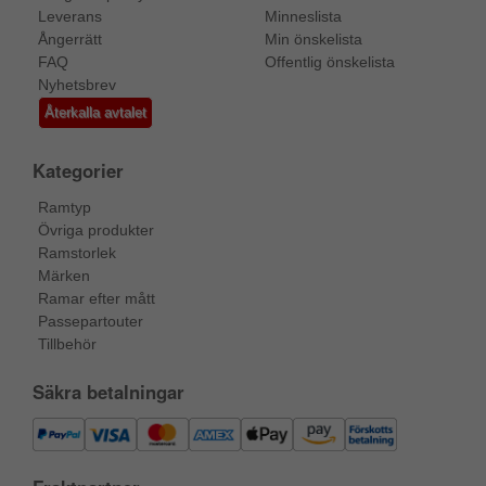
Leverans
Minneslista
Ångerrätt
Min önskelista
FAQ
Offentlig önskelista
Nyhetsbrev
Återkalla avtalet
Kategorier
Ramtyp
Övriga produkter
Ramstorlek
Märken
Ramar efter mått
Passepartouter
Tillbehör
Säkra betalningar