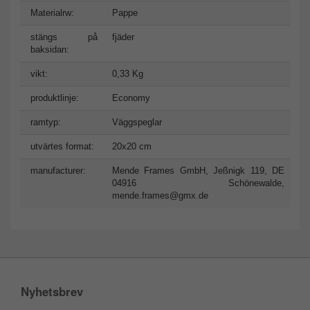
Materialrw:
Pappe
stängs på
fjäder
baksidan:
vikt:
0,33 Kg
produktlinje:
Economy
ramtyp:
Väggspeglar
utvärtes format:
20x20 cm
manufacturer:
Mende Frames GmbH, Jeßnigk 119, DE
04916 Schönewalde,
mende.frames@gmx.de
Nyhetsbrev