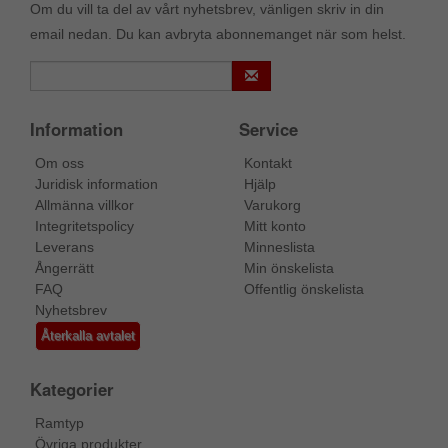
Om du vill ta del av vårt nyhetsbrev, vänligen skriv in din
email nedan. Du kan avbryta abonnemanget när som helst.
Information
Service
Om oss
Kontakt
Juridisk information
Hjälp
Allmänna villkor
Varukorg
Integritetspolicy
Mitt konto
Leverans
Minneslista
Ångerrätt
Min önskelista
FAQ
Offentlig önskelista
Nyhetsbrev
Återkalla avtalet
Kategorier
Ramtyp
Övriga produkter