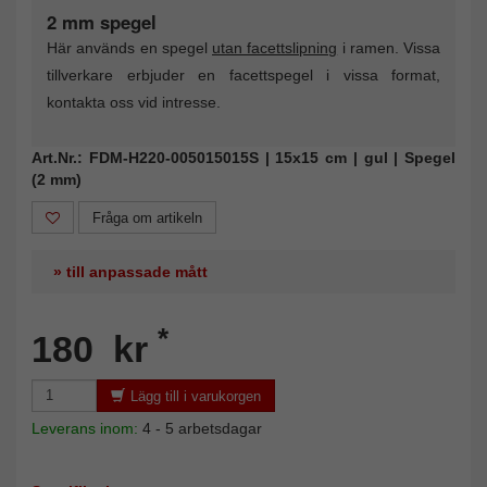
2 mm spegel
Här används en spegel
utan facettslipning
i ramen. Vissa
tillverkare erbjuder en facettspegel i vissa format,
kontakta oss vid intresse.
Art.Nr.: FDM-H220-005015015S | 15x15 cm | gul | Spegel
(2 mm)
Fråga om artikeln
» till anpassade mått
*
180 kr
Lägg till i varukorgen
Leverans inom:
4 - 5 arbetsdagar