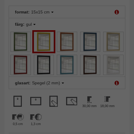
format:
15x15 cm
färg:
gul
glasart:
Spegel (2 mm)
30,00 mm
18,00 mm
0,5 cm
1,3 cm