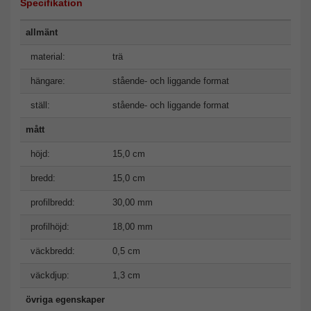
Specifikation
allmänt
material:
trä
hängare:
stående- och liggande format
ställ:
stående- och liggande format
mått
höjd:
15,0 cm
bredd:
15,0 cm
profilbredd:
30,00 mm
profilhöjd:
18,00 mm
väckbredd:
0,5 cm
väckdjup:
1,3 cm
övriga egenskaper