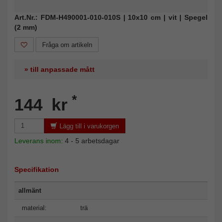
Art.Nr.: FDM-H490001-010-010S | 10x10 cm | vit | Spegel
(2 mm)
Fråga om artikeln
» till anpassade mått
*
144 kr
Lägg till i varukorgen
Leverans inom:
4 - 5 arbetsdagar
Specifikation
allmänt
material:
trä