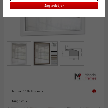
Jag avböjer
format:
10x10 cm
färg:
vit