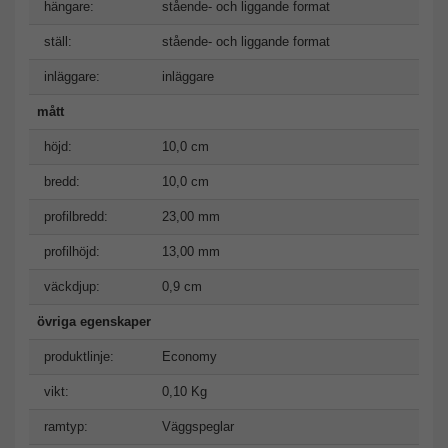
hängare:
stående- och liggande format
ställ:
stående- och liggande format
inläggare:
inläggare
mått
höjd:
10,0 cm
bredd:
10,0 cm
profilbredd:
23,00 mm
profilhöjd:
13,00 mm
väckdjup:
0,9 cm
övriga egenskaper
produktlinje:
Economy
vikt:
0,10 Kg
ramtyp:
Väggspeglar