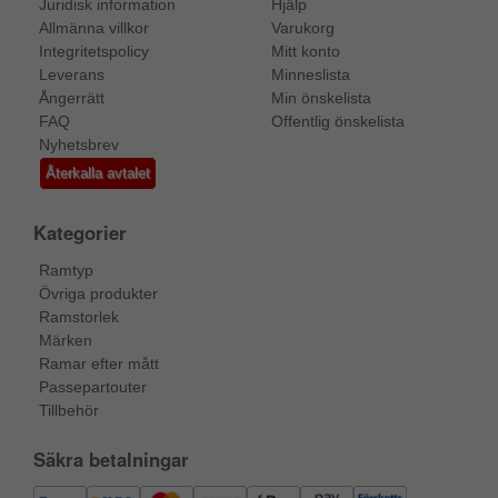
Juridisk information
Hjälp
Allmänna villkor
Varukorg
Integritetspolicy
Mitt konto
Leverans
Minneslista
Ångerrätt
Min önskelista
FAQ
Offentlig önskelista
Nyhetsbrev
Återkalla avtalet
Kategorier
Ramtyp
Övriga produkter
Ramstorlek
Märken
Ramar efter mått
Passepartouter
Tillbehör
Säkra betalningar