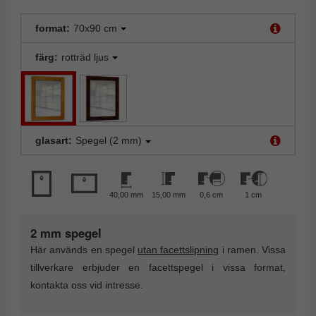
format:
70x90 cm
färg:
rotträd ljus
glasart:
Spegel (2 mm)
40,00 mm
15,00 mm
0,6 cm
1 cm
2 mm spegel
Här används en spegel
utan facettslipning
i ramen. Vissa
tillverkare erbjuder en facettspegel i vissa format,
kontakta oss vid intresse.