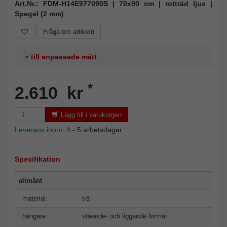
Art.Nr.: FDM-H14E977090S | 70x90 cm | rotträd ljus |
Spegel (2 mm)
Fråga om artikeln
» till anpassade mått
*
2.610 kr
Lägg till i varukorgen
Leverans inom:
4 - 5 arbetsdagar
Specifikation
allmänt
material:
trä
hängare:
stående- och liggande format