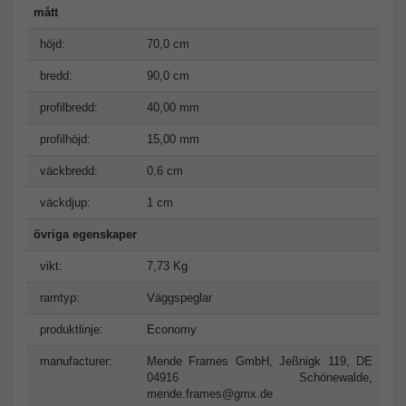
mått
höjd:
70,0 cm
bredd:
90,0 cm
profilbredd:
40,00 mm
profilhöjd:
15,00 mm
väckbredd:
0,6 cm
väckdjup:
1 cm
övriga egenskaper
vikt:
7,73 Kg
ramtyp:
Väggspeglar
produktlinje:
Economy
manufacturer:
Mende Frames GmbH, Jeßnigk 119, DE
04916 Schönewalde,
mende.frames@gmx.de