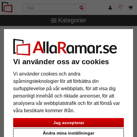
Kategorier
AllaRamar.se
Övriga produkter
Spegelramar
Väggspegel Mandraka måttbeställd
Väggspegel Mandraka
måttbeställd
Vi använder oss av cookies
Vi använder cookies och andra
spårningsteknologier för att förbättra din
surfupplevelse på vår webbplats, för att visa dig
personligt innehåll och riktade annonser, för att
analysera vår webbplatstrafik och för att förstå var
våra besökare kommer ifrån.
Jag accepterar
Ändra mina inställningar
Tillbaka
Näst