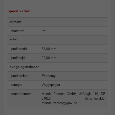
Specifikation
allmänt
material:
trä
mått
profilbredd:
38,00 mm
profilhöjd:
22,00 mm
övriga egenskaper
produktlinje:
Economy
ramtyp:
Väggspeglar
manufacturer:
Mende Frames GmbH, Jeßnigk 119, DE
04916 Schönewalde,
mende.frames@gmx.de