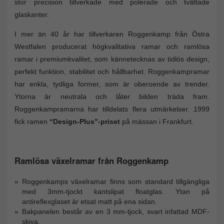
stor precision tillverkade med polerade och tvättade
glaskanter.
I mer än 40 år har tillverkaren Roggenkamp från Östra
Westfalen producerat högkvalitativa ramar och ramlösa
ramar i premiumkvalitet, som kännetecknas av tidlös design,
perfekt funktion, stabilitet och hållbarhet. Roggenkampramar
har enkla, tydliga former, som är oberoende av trender.
Ytorna är neutrala och låter bilden träda fram.
Roggenkampramarna har tilldelats flera utmärkelser. 1999
fick ramen
“Design-Plus”-priset
på mässan i Frankfurt.
Ramlösa växelramar från Roggenkamp
Roggenkamps växelramar finns som standard tillgängliga
med 3mm-tjockt kantslipat floatglas. Ytan på
antireflexglaset är etsat matt på ena sidan.
Bakpanelen består av en 3 mm-tjock, svart infattad MDF-
skiva.