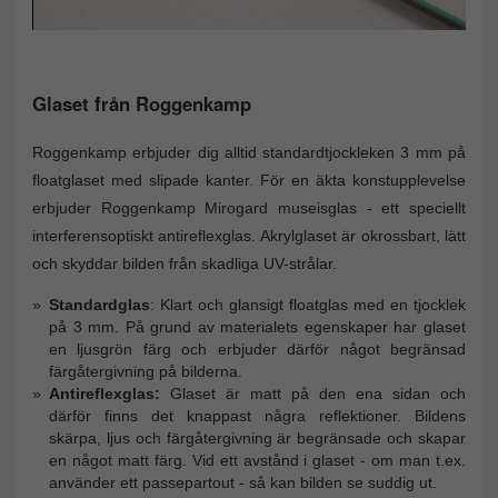
Glaset från Roggenkamp
Roggenkamp erbjuder dig alltid standardtjockleken 3 mm på
floatglaset med slipade kanter. För en äkta konstupplevelse
erbjuder Roggenkamp Mirogard museisglas - ett speciellt
interferensoptiskt antireflexglas. Akrylglaset är okrossbart, lätt
och skyddar bilden från skadliga UV-strålar.
Standardglas
: Klart och glansigt floatglas med en tjocklek
på 3 mm. På grund av materialets egenskaper har glaset
en ljusgrön färg och erbjuder därför något begränsad
färgåtergivning på bilderna.
Antireflexglas:
Glaset är matt på den ena sidan och
därför finns det knappast några reflektioner. Bildens
skärpa, ljus och färgåtergivning är begränsade och skapar
en något matt färg. Vid ett avstånd i glaset - om man t.ex.
använder ett passepartout - så kan bilden se suddig ut.