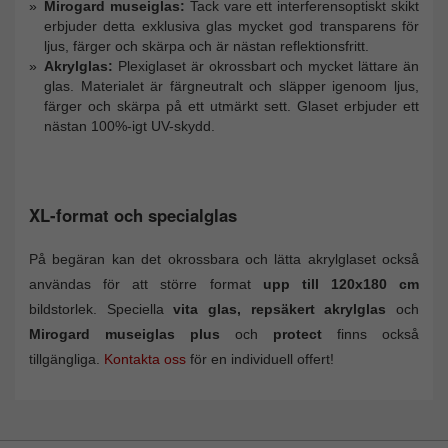
Mirogard museiglas:
Tack vare ett interferensoptiskt skikt
erbjuder detta exklusiva glas mycket god transparens för
ljus, färger och skärpa och är nästan reflektionsfritt.
Akrylglas:
Plexiglaset är okrossbart och mycket lättare än
glas. Materialet är färgneutralt och släpper igenoom ljus,
färger och skärpa på ett utmärkt sett. Glaset erbjuder ett
nästan 100%-igt UV-skydd.
XL-format och specialglas
På begäran kan det okrossbara och lätta akrylglaset också
användas för att större format
upp till 120x180 cm
bildstorlek. Speciella
vita glas, repsäkert akrylglas
och
Mirogard museiglas plus
och
protect
finns också
tillgängliga.
Kontakta oss
för en individuell offert!