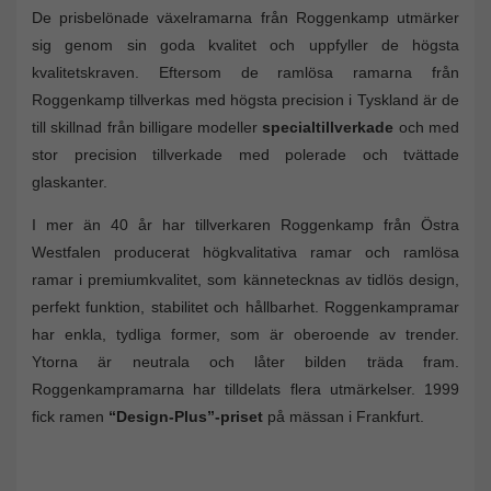
De prisbelönade växelramarna från Roggenkamp utmärker
sig genom sin goda kvalitet och uppfyller de högsta
kvalitetskraven. Eftersom de ramlösa ramarna från
Roggenkamp tillverkas med högsta precision i Tyskland är de
till skillnad från billigare modeller
specialtillverkade
och med
stor precision tillverkade med polerade och tvättade
glaskanter.
I mer än 40 år har tillverkaren Roggenkamp från Östra
Westfalen producerat högkvalitativa ramar och ramlösa
ramar i premiumkvalitet, som kännetecknas av tidlös design,
perfekt funktion, stabilitet och hållbarhet. Roggenkampramar
har enkla, tydliga former, som är oberoende av trender.
Ytorna är neutrala och låter bilden träda fram.
Roggenkampramarna har tilldelats flera utmärkelser. 1999
fick ramen
“Design-Plus”-priset
på mässan i Frankfurt.