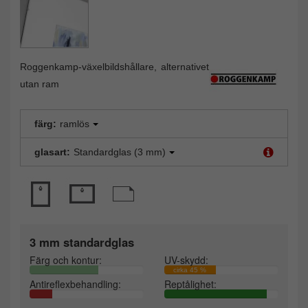
Roggenkamp-växelbildshållare, alternativet
utan ram
färg:
ramlös
glasart:
Standardglas (3 mm)
3 mm standardglas
Färg och kontur:
UV-skydd:
cirka 45 %
Antireflexbehandling:
Reptålighet: