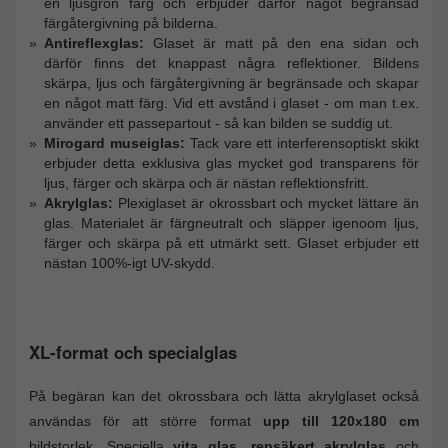
en ljusgrön färg och erbjuder därför något begränsad
färgåtergivning på bilderna.
Antireflexglas:
Glaset är matt på den ena sidan och
därför finns det knappast några reflektioner. Bildens
skärpa, ljus och färgåtergivning är begränsade och skapar
en något matt färg. Vid ett avstånd i glaset - om man t.ex.
använder ett passepartout - så kan bilden se suddig ut.
Mirogard museiglas:
Tack vare ett interferensoptiskt skikt
erbjuder detta exklusiva glas mycket god transparens för
ljus, färger och skärpa och är nästan reflektionsfritt.
Akrylglas:
Plexiglaset är okrossbart och mycket lättare än
glas. Materialet är färgneutralt och släpper igenoom ljus,
färger och skärpa på ett utmärkt sett. Glaset erbjuder ett
nästan 100%-igt UV-skydd.
XL-format och specialglas
På begäran kan det okrossbara och lätta akrylglaset också
användas för att större format
upp till 120x180 cm
bildstorlek. Speciella
vita glas, repsäkert akrylglas
och