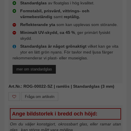
Standardglas
av floatglas i hög kvalitet.
Formstabil, prisvärd, vittrings- och
värmebeständig
samt
reptålig.
Reflekterande yta
som kan upplevas som störande.
Minimalt UV-skydd, ca 45 %
, ger primärt fysiskt
skydd.
Standardglas är något grönaktigt
vilket kan ge vita
ytor en lätt grön nyans. För tavlor med ljusa färger
rekommenderar vi plast- eller museiglas.
mer om standardglas
Art.Nr.: ROG-00022-SZ | ramlös | Standardglas (3 mm)
Fråga om artikeln
Ange bildstorlek i bredd och höjd:
Om du väljer konstgjort, okrossbart glas, eller ramar utan
glas , kan större mått vara möjliga.