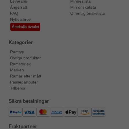
Leverans
Minneslista
Ångerrätt
Min önskelista
FAQ
Offentlig önskelista
Nyhetsbrev
Återkalla avtalet
Kategorier
Ramtyp
Övriga produkter
Ramstorlek
Märken
Ramar efter mått
Passepartouter
Tillbehör
Säkra betalningar
Fraktpartner