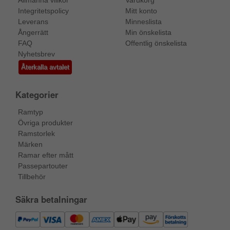
Integritetspolicy
Mitt konto
Leverans
Minneslista
Ångerrätt
Min önskelista
FAQ
Offentlig önskelista
Nyhetsbrev
Återkalla avtalet
Kategorier
Ramtyp
Övriga produkter
Ramstorlek
Märken
Ramar efter mått
Passepartouter
Tillbehör
Säkra betalningar