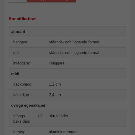
Specifikation
allmänt
hängare:
stående- och liggande format
ställ:
stående- och liggande format
inläggare:
inläggare
mått
väckbredd:
1,2 cm
väckdjup:
2,4 cm
övriga egenskaper
stängs på
skruvfjäder
baksidan:
ramtyp:
aluminiumramar