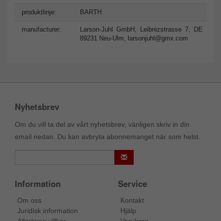
produktlinje:
BARTH
manufacturer:
Larson-Juhl GmbH, Leibnizstrasse 7, DE
89231 Neu-Ulm,
larsonjuhl@gmx.com
Nyhetsbrev
Om du vill ta del av vårt nyhetsbrev, vänligen skriv in din
email nedan. Du kan avbryta abonnemanget när som helst.
Information
Service
Om oss
Kontakt
Juridisk information
Hjälp
Allmänna villkor
Varukorg