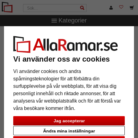
Kategorier
AllaRamar.se
Ramstorlek
40x40 cm
Växelram av
aluminium serie 1828
Växelram av aluminium serie 1828
Vi använder oss av cookies
Vi använder cookies och andra
spårningsteknologier för att förbättra din
surfupplevelse på vår webbplats, för att visa dig
personligt innehåll och riktade annonser, för att
analysera vår webbplatstrafik och för att förstå var
våra besökare kommer ifrån.
Jag accepterar
Tillbaka
Näst
Ändra mina inställningar