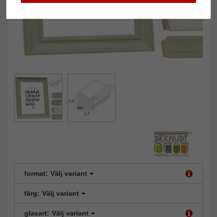
format:
Välj variant
färg:
Välj variant
glasart:
Välj variant