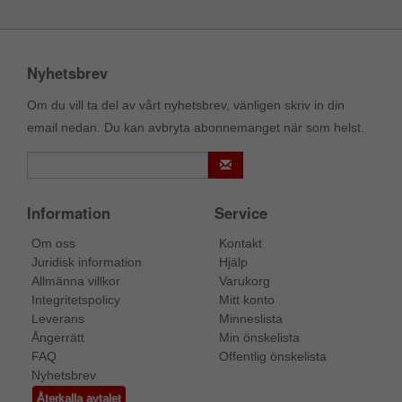
Nyhetsbrev
Om du vill ta del av vårt nyhetsbrev, vänligen skriv in din
email nedan. Du kan avbryta abonnemanget när som helst.
Information
Service
Om oss
Kontakt
Juridisk information
Hjälp
Allmänna villkor
Varukorg
Integritetspolicy
Mitt konto
Leverans
Minneslista
Ångerrätt
Min önskelista
FAQ
Offentlig önskelista
Nyhetsbrev
Återkalla avtalet