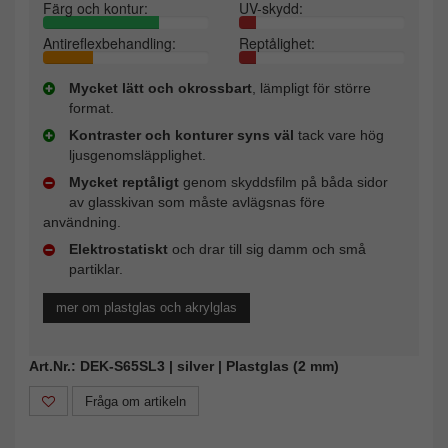
Färg och kontur:
UV-skydd:
Antireflexbehandling:
Reptålighet:
Mycket lätt och okrossbart
, lämpligt för större
format.
Kontraster och konturer syns väl
tack vare hög
ljusgenomsläpplighet.
Mycket reptåligt
genom skyddsfilm på båda sidor
av glasskivan som måste avlägsnas före
användning.
Elektrostatiskt
och drar till sig damm och små
partiklar.
mer om plastglas och akrylglas
Art.Nr.: DEK-S65SL3 | silver | Plastglas (2 mm)
Fråga om artikeln