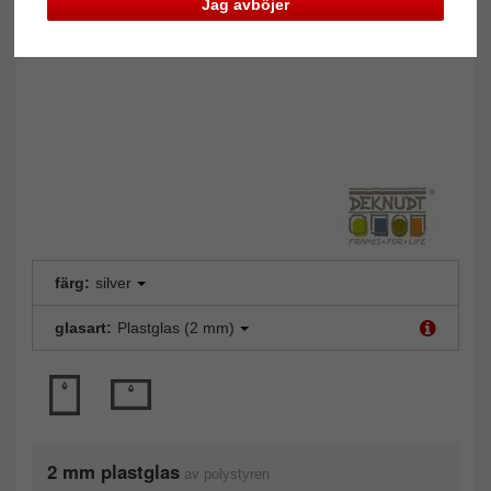
Jag avböjer
färg:
silver
glasart:
Plastglas (2 mm)
2 mm plastglas
av polystyren