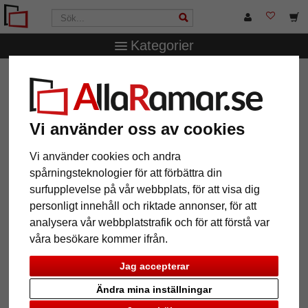
Kategorier
AllaRamar.se
Ramtyp
Collageramar
Yasmine
collageram för 10 bilder
Yasmine collageram för 10 bilder
Vi använder oss av cookies
Vi använder cookies och andra
spårningsteknologier för att förbättra din
surfupplevelse på vår webbplats, för att visa dig
personligt innehåll och riktade annonser, för att
analysera vår webbplatstrafik och för att förstå var
våra besökare kommer ifrån.
Jag accepterar
Ändra mina inställningar