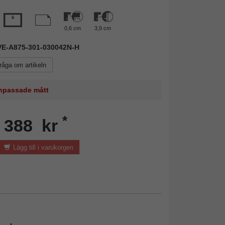
0,6 cm
3,9 cm
AVE-A875-301-030042N-H
råga om artikeln
 anpassade mått
*
n 388 kr
Lägg till i varukorgen