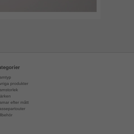
tegorier
amtyp
vriga produkter
amstorlek
ärken
amar efter mått
assepartouter
llbehör