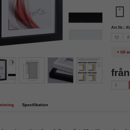
Art.Nr.: 
F
» till
frå
rivning
Specifikation