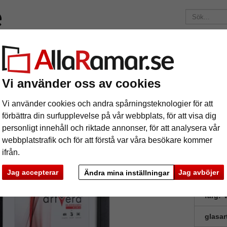
Märken
Ramar efter mått
Passepartouter
Tillbehör
Mag
195 kr
i leveranskostnad.
Oavsett hur mycket du beställer.
Vi använder oss av cookies
ram i massivt trä med distanslist
ad ram i massivt trä med distanslist
Vi använder cookies och andra spårningsteknologier för att
förbättra din surfupplevelse på vår webbplats, för att visa dig
personligt innehåll och riktade annonser, för att analysera vår
webbplatstrafik och för att förstå var våra besökare kommer
ifrån.
Jag accepterar
Jag avböjer
Ändra mina inställningar
format
färg:
V
glasar
ka
Nästa