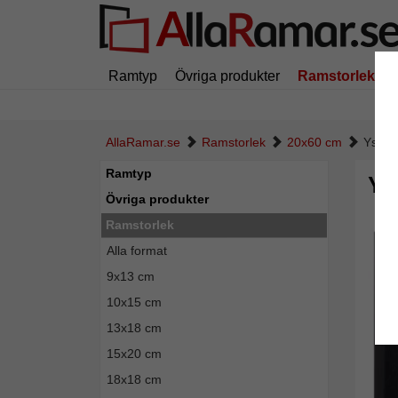
Ramtyp
Övriga produkter
Ramstorlek
AllaRamar.se
Ramstorlek
20x60 cm
Ystad 
Ramtyp
Yst
Övriga produkter
Ramstorlek
Alla format
9x13 cm
10x15 cm
13x18 cm
15x20 cm
18x18 cm
Tillba