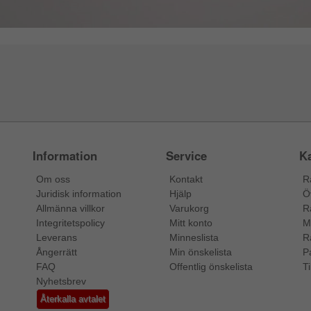
Information
Service
Ka
Om oss
Kontakt
R
Juridisk information
Hjälp
Ö
Allmänna villkor
Varukorg
R
Integritetspolicy
Mitt konto
M
Leverans
Minneslista
R
Ångerrätt
Min önskelista
P
FAQ
Offentlig önskelista
Ti
Nyhetsbrev
Återkalla avtalet