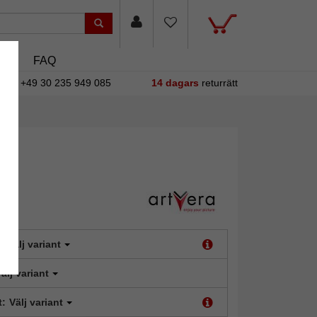
asin
FAQ
+49 30 235 949 085
14 dagars
returrätt
:
Välj variant
älj variant
t:
Välj variant