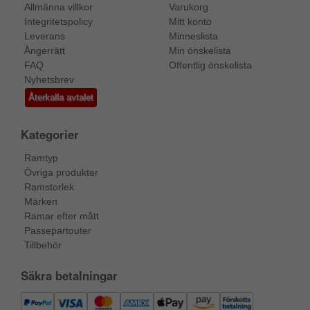
Allmänna villkor
Varukorg
Integritetspolicy
Mitt konto
Leverans
Minneslista
Ångerrätt
Min önskelista
FAQ
Offentlig önskelista
Nyhetsbrev
Återkalla avtalet
Kategorier
Ramtyp
Övriga produkter
Ramstorlek
Märken
Ramar efter mått
Passepartouter
Tillbehör
Säkra betalningar