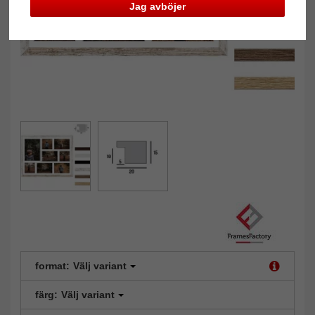
Jag avböjer
format:
Välj variant
färg:
Välj variant