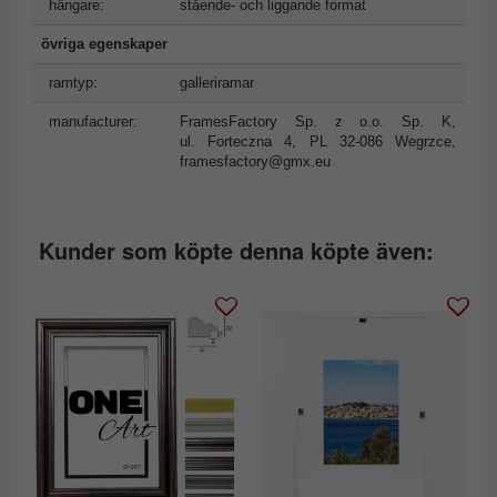
hängare:
stående- och liggande format
övriga egenskaper
ramtyp:
galleriramar
manufacturer:
FramesFactory Sp. z o.o. Sp. K,
ul. Forteczna 4, PL 32-086 Wegrzce,
framesfactory@gmx.eu
Kunder som köpte denna köpte även: