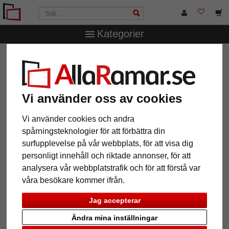
Kategorier
AllaRamar.se
Ramstorlek
60x80 cm
galleriram av trä
Hekla (MDF)
galleriram av trä Hekla (MDF)
Vi använder oss av cookies
Vi använder cookies och andra
spårningsteknologier för att förbättra din
surfupplevelse på vår webbplats, för att visa dig
personligt innehåll och riktade annonser, för att
analysera vår webbplatstrafik och för att förstå var
våra besökare kommer ifrån.
Jag accepterar
Tillbaka
Näst
Ändra mina inställningar