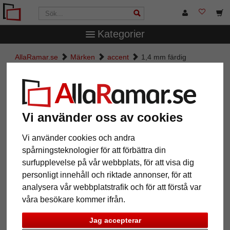
Kategorier
AllaRamar.se
Märken
accent
1,4 mm färdig
passepartout måttbeställd
1,4 mm färdig passepartout
måttbeställd
Vi använder oss av cookies
Pictures
Preview
Vi använder cookies och andra
spårningsteknologier för att förbättra din
surfupplevelse på vår webbplats, för att visa dig
personligt innehåll och riktade annonser, för att
Tillbaka
Näst
analysera vår webbplatstrafik och för att förstå var
våra besökare kommer ifrån.
Jag accepterar