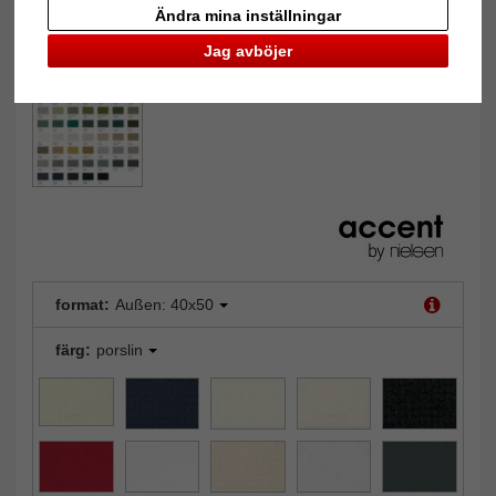
Ändra mina inställningar
Jag avböjer
format:
Außen: 40x50
färg:
porslin