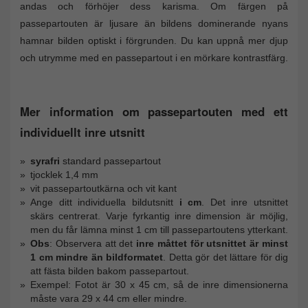
andas och förhöjer dess karisma. Om färgen på
passepartouten är ljusare än bildens dominerande nyans
hamnar bilden optiskt i förgrunden. Du kan uppnå mer djup
och utrymme med en passepartout i en mörkare kontrastfärg.
Mer information om passepartouten med ett
individuellt inre utsnitt
syrafri
standard passepartout
tjocklek 1,4 mm
vit passepartoutkärna och vit kant
Ange ditt individuella bildutsnitt
i cm
. Det inre utsnittet
skärs centrerat. Varje fyrkantig inre dimension är möjlig,
men du får lämna minst 1 cm till passepartoutens ytterkant.
Obs
: Observera att det
inre måttet för utsnittet är minst
1 cm mindre än bildformatet
. Detta gör det lättare för dig
att fästa bilden bakom passepartout.
Exempel: Fotot är 30 x 45 cm, så de inre dimensionerna
måste vara 29 x 44 cm eller mindre.