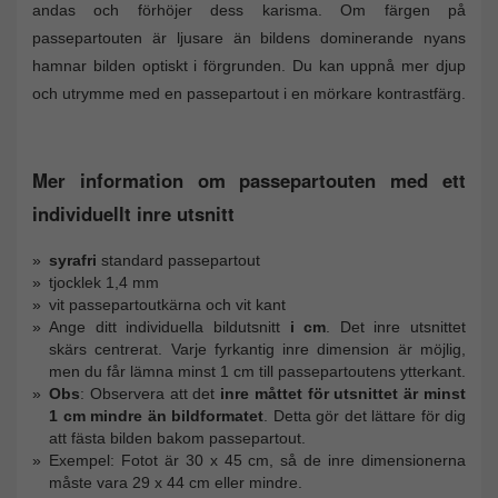
andas och förhöjer dess karisma. Om färgen på
passepartouten är ljusare än bildens dominerande nyans
hamnar bilden optiskt i förgrunden. Du kan uppnå mer djup
och utrymme med en passepartout i en mörkare kontrastfärg.
Mer information om passepartouten med ett
individuellt inre utsnitt
syrafri
standard passepartout
tjocklek 1,4 mm
vit passepartoutkärna och vit kant
Ange ditt individuella bildutsnitt
i cm
. Det inre utsnittet
skärs centrerat. Varje fyrkantig inre dimension är möjlig,
men du får lämna minst 1 cm till passepartoutens ytterkant.
Obs
: Observera att det
inre måttet för utsnittet är minst
1 cm mindre än bildformatet
. Detta gör det lättare för dig
att fästa bilden bakom passepartout.
Exempel: Fotot är 30 x 45 cm, så de inre dimensionerna
måste vara 29 x 44 cm eller mindre.