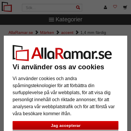
Kategorier
AllaRamar.se
Märken
accent
1,4 mm färdig
passepartout måttbeställd
1,4 mm färdig passepartout
måttbeställd
Vi använder oss av cookies
Pictures
Preview
Vi använder cookies och andra
spårningsteknologier för att förbättra din
surfupplevelse på vår webbplats, för att visa dig
personligt innehåll och riktade annonser, för att
Tillbaka
Näst
analysera vår webbplatstrafik och för att förstå var
våra besökare kommer ifrån.
Jag accepterar