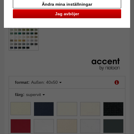
Ändra mina inställningar
Jag avböjer
format:
Außen: 40x50
färg:
supervit