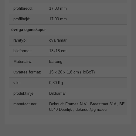
profilbredd:
17,00 mm
profilhöjd:
17,00 mm
övriga egenskaper
ramtyp:
ovalramar
bildformat:
13x18 cm
Materialrw:
kartong
utvärtes format:
15 x 20 x 1,8 cm (HxBxT)
vikt:
0,30 Kg
produktlinje:
Bildramar
manufacturer:
Deknudt Frames N.V., Breestraat 31A, BE
8540 Deerlijk ,
deknudt@gmx.eu