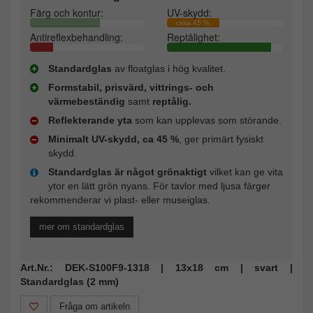
Färg och kontur:
UV-skydd:
cirka 45 %
Antireflexbehandling:
Reptålighet:
Standardglas
av floatglas i hög kvalitet.
Formstabil, prisvärd, vittrings- och
värmebeständig
samt
reptålig.
Reflekterande yta
som kan upplevas som störande.
Minimalt UV-skydd, ca 45 %
, ger primärt fysiskt
skydd.
Standardglas är något grönaktigt
vilket kan ge vita
ytor en lätt grön nyans. För tavlor med ljusa färger
rekommenderar vi plast- eller museiglas.
mer om standardglas
Art.Nr.: DEK-S100F9-1318 | 13x18 cm | svart |
Standardglas (2 mm)
Fråga om artikeln