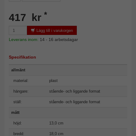
*
417 kr
Lägg till i varukorgen
Leverans inom:
14 - 16 arbetsdagar
Specifikation
allmänt
material:
plast
hängare:
stående- och liggande format
ställ:
stående- och liggande format
mått
höjd:
13,0 cm
bredd:
18,0 cm