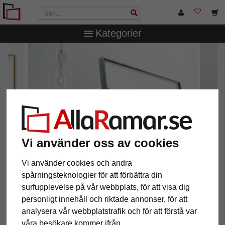
Kategorier
Vi använder oss av cookies
Vi använder cookies och andra
spårningsteknologier för att förbättra din
surfupplevelse på vår webbplats, för att visa dig
Design och kvalitet
personligt innehåll och riktade annonser, för att
aluminiumramar från Nielsen Design
analysera vår webbplatstrafik och för att förstå var
våra besökare kommer ifrån.