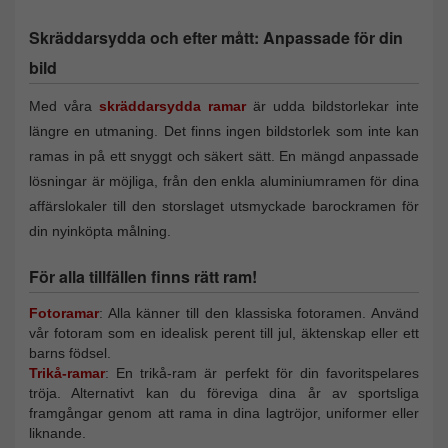
Skräddarsydda och efter mått: Anpassade för din
bild
Med våra
skräddarsydda ramar
är udda bildstorlekar inte
längre en utmaning. Det finns ingen bildstorlek som inte kan
ramas in på ett snyggt och säkert sätt. En mängd anpassade
lösningar är möjliga, från den enkla aluminiumramen för dina
affärslokaler till den storslaget utsmyckade barockramen för
din nyinköpta målning.
För alla tillfällen finns rätt ram!
Fotoramar
: Alla känner till den klassiska fotoramen. Använd
vår fotoram som en idealisk perent till jul, äktenskap eller ett
barns födsel.
Trikå-ramar
: En trikå-ram är perfekt för din favoritspelares
tröja. Alternativt kan du föreviga dina år av sportsliga
framgångar genom att rama in dina lagtröjor, uniformer eller
liknande.