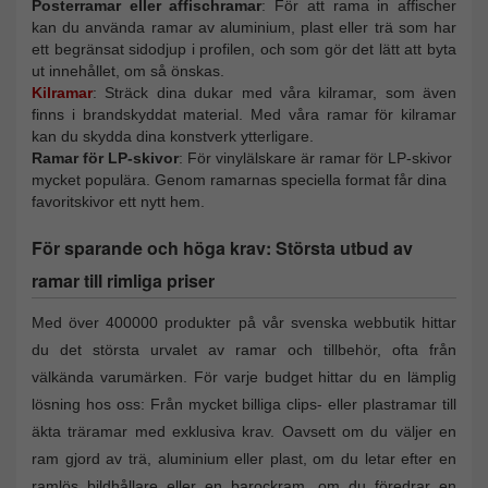
Posterramar eller affischramar
: För att rama in affischer
kan du använda ramar av aluminium, plast eller trä som har
ett begränsat sidodjup i profilen, och som gör det lätt att byta
ut innehållet, om så önskas.
Kilramar
: Sträck dina dukar med våra kilramar, som även
finns i brandskyddat material. Med våra ramar för kilramar
kan du skydda dina konstverk ytterligare.
Ramar för LP-skivor
: För vinylälskare är ramar för LP-skivor
mycket populära. Genom ramarnas speciella format får dina
favoritskivor ett nytt hem.
För sparande och höga krav: Största utbud av
ramar till rimliga priser
Med över 400000 produkter på vår svenska webbutik hittar
du det största urvalet av ramar och tillbehör, ofta från
välkända varumärken. För varje budget hittar du en lämplig
lösning hos oss: Från mycket billiga clips- eller plastramar till
äkta träramar med exklusiva krav. Oavsett om du väljer en
ram gjord av trä, aluminium eller plast, om du letar efter en
ramlös bildhållare eller en barockram, om du föredrar en