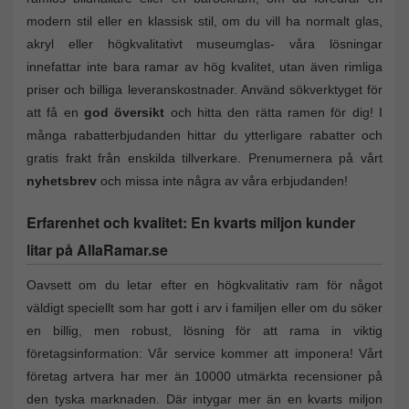
modern stil eller en klassisk stil, om du vill ha normalt glas,
akryl eller högkvalitativt museumglas- våra lösningar
innefattar inte bara ramar av hög kvalitet, utan även rimliga
priser och billiga leveranskostnader. Använd sökverktyget för
att få en
god översikt
och hitta den rätta ramen för dig! I
många rabatterbjudanden hittar du ytterligare rabatter och
gratis frakt från enskilda tillverkare. Prenumernera på vårt
nyhetsbrev
och missa inte några av våra erbjudanden!
Erfarenhet och kvalitet: En kvarts miljon kunder
litar på AllaRamar.se
Oavsett om du letar efter en högkvalitativ ram för något
väldigt speciellt som har gott i arv i familjen eller om du söker
en billig, men robust, lösning för att rama in viktig
företagsinformation: Vår service kommer att imponera! Vårt
företag artvera har mer än 10000 utmärkta recensioner på
den tyska marknaden. Där intygar mer än en kvarts miljon