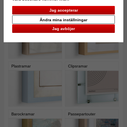
Jag accepterar
Aluminiumramar
Träramar
Ändra mina inställningar
Jag avböjer
Plastramar
Clipsramar
Barockramar
Passepartouter