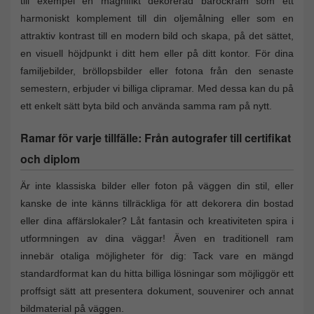
till exempel en magnifikt dekorerad barockram som ett
harmoniskt komplement till din oljemålning eller som en
attraktiv kontrast till en modern bild och skapa, på det sättet,
en visuell höjdpunkt i ditt hem eller på ditt kontor. För dina
familjebilder, bröllopsbilder eller fotona från den senaste
semestern, erbjuder vi billiga clipramar. Med dessa kan du på
ett enkelt sätt byta bild och använda samma ram på nytt.
Ramar för varje tillfälle: Från autografer till certifikat
och diplom
Är inte klassiska bilder eller foton på väggen din stil, eller
kanske de inte känns tillräckliga för att dekorera din bostad
eller dina affärslokaler? Låt fantasin och kreativiteten spira i
utformningen av dina väggar! Även en traditionell ram
innebär otaliga möjligheter för dig: Tack vare en mängd
standardformat kan du hitta billiga lösningar som möjliggör ett
proffsigt sätt att presentera dokument, souvenirer och annat
bildmaterial på väggen.