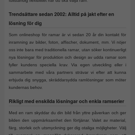
fullständig flexibilitet när du ska välja ram.
Trendsättare sedan 2002: Alltid på jakt efter en
lösning för dig
Som onlineshop för ramar är vi sedan 20 år din kontakt för
inramning av bilder, foton, affischer, dokument, mm. Vi nöjer
oss inte bara med traditionella ramar, utan söker kontinuerligt
nya lösningar för produktion och design av udda ramar som
fyller kundens speciella krav. Via egen utveckling eller i
sammarbete med våra partners strävar vi efter att kunna
erbjuda dig snygga, skräddarsydda ramlösningar som möter
kundernas behov.
Rikligt med enskilda lösningar och enkla ramserier
Med en ram skyddar du din bild från yttre påverkan och ger
bilden den uppmärksamhet den förtjänar. Valet av material,
färg, storlek och utsmyckning ger dig otaliga möjligheter. Välj