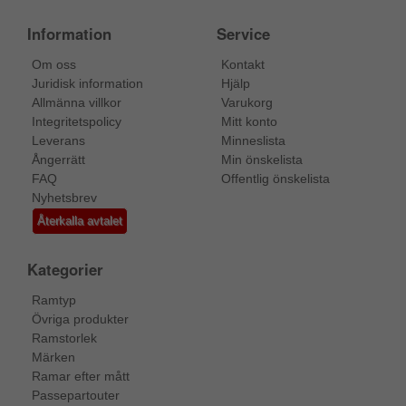
Information
Service
Om oss
Kontakt
Juridisk information
Hjälp
Allmänna villkor
Varukorg
Integritetspolicy
Mitt konto
Leverans
Minneslista
Ångerrätt
Min önskelista
FAQ
Offentlig önskelista
Nyhetsbrev
Återkalla avtalet
Kategorier
Ramtyp
Övriga produkter
Ramstorlek
Märken
Ramar efter mått
Passepartouter