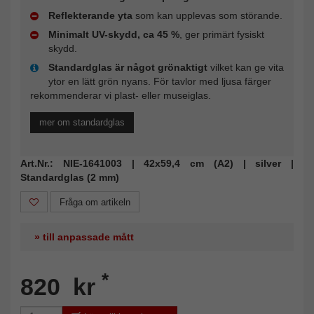
Reflekterande yta
som kan upplevas som störande.
Minimalt UV-skydd, ca 45 %
, ger primärt fysiskt
skydd.
Standardglas är något grönaktigt
vilket kan ge vita
ytor en lätt grön nyans. För tavlor med ljusa färger
rekommenderar vi plast- eller museiglas.
mer om standardglas
Art.Nr.: NIE-1641003 | 42x59,4 cm (A2) | silver |
Standardglas (2 mm)
Fråga om artikeln
» till anpassade mått
*
820 kr