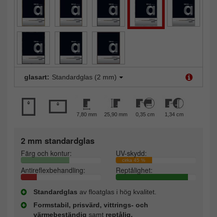
glasart:
Standardglas (2 mm)
7,80 mm
25,90 mm
0,35 cm
1,34 cm
2 mm standardglas
Färg och kontur:
UV-skydd:
cirka 45 %
Antireflexbehandling:
Reptålighet:
Standardglas
av floatglas i hög kvalitet.
Formstabil, prisvärd, vittrings- och
värmebeständig
samt
reptålig.