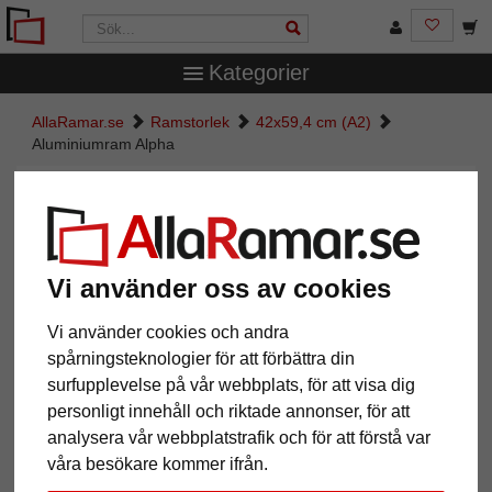
Kategorier
AllaRamar.se
Ramstorlek
42x59,4 cm (A2)
Aluminiumram Alpha
Aluminiumram Alpha
Vi använder oss av cookies
Vi använder cookies och andra
spårningsteknologier för att förbättra din
surfupplevelse på vår webbplats, för att visa dig
personligt innehåll och riktade annonser, för att
analysera vår webbplatstrafik och för att förstå var
Tillbaka
Näst
våra besökare kommer ifrån.