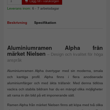
Lägg till i varukorgen
Leverans inom:
6 - 7 arbetsdagar
Beskrivning
Specifikation
Aluminiumramen Alpha från
märket Nielsen
– Design och kvalitet för höga
anspråk
Aluminiumramen Alpha övertygar med sin moderna, smala
och kantiga profil. Alpha finns i flera anodiserade
aluminiumfärger och med äkta träfanér. Med denna tidlösa
vackra och stabila bildram har du en mängd olika möjligheter
att rama in din bild på ett imponerande sätt.
Ramen Alpha från märket Nielsen finns att köpa med två olika