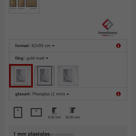
format:
62x93 cm
färg:
guld matt
glasart:
Plastglas (1 mm)
9,00 mm
20,00 mm
1 mm plastglas
av polystyren