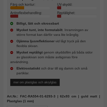
Färg och kontur:
UV-skydd:
Antireflexbehandling:
Reptålighet:
Billigt, lätt och okrossbart
Mycket tunt, inte formstabilt
. Inramningen av
större format kan därför vara lite krånglig.
Ojämna ljusreflektioner
vid lågt tryck på den
flexibla skivan.
Mycket reptåligt
genom skyddsfilm på båda sidor
av glasskivan som måste avlägsnas före
användning.
Elektrostatiskt
och drar till sig damm och små
partiklar.
mer om plastglas och akrylglas
Art.Nr.: FAC-RA554-01-6293-3 | 62x93 cm | guld matt |
Plastglas (1 mm)