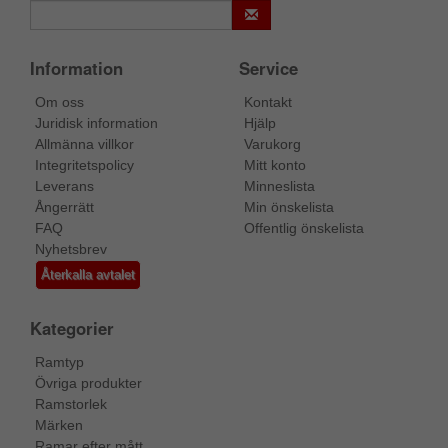
Information
Service
Om oss
Kontakt
Juridisk information
Hjälp
Allmänna villkor
Varukorg
Integritetspolicy
Mitt konto
Leverans
Minneslista
Ångerrätt
Min önskelista
FAQ
Offentlig önskelista
Nyhetsbrev
Återkalla avtalet
Kategorier
Ramtyp
Övriga produkter
Ramstorlek
Märken
Ramar efter mått