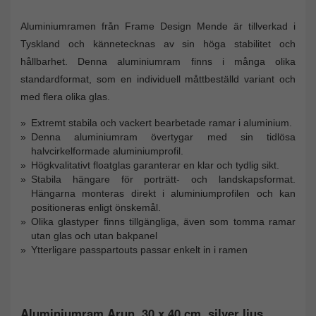
Aluminiumramen från Frame Design Mende är tillverkad i
Tyskland och kännetecknas av sin höga stabilitet och
hållbarhet. Denna aluminiumram finns i många olika
standardformat, som en individuell måttbeställd variant och
med flera olika glas.
Extremt stabila och vackert bearbetade ramar i aluminium.
Denna aluminiumram övertygar med sin tidlösa
halvcirkelformade aluminiumprofil.
Högkvalitativt floatglas garanterar en klar och tydlig sikt.
Stabila hängare för porträtt- och landskapsformat.
Hängarna monteras direkt i aluminiumprofilen och kan
positioneras enligt önskemål.
Olika glastyper finns tillgängliga, även som tomma ramar
utan glas och utan bakpanel
Ytterligare passpartouts passar enkelt in i ramen
Aluminiumram Arun, 30 x 40 cm, silver ljus