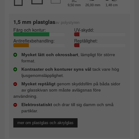
9,50 mm
26,00 mm
1,48 cm
1,5 mm plastglas
av polystyren
Färg och kontur:
UV-skydd:
Antireflexbehandling:
Reptålighet:
Mycket lätt och okrossbart
, lämpligt för större
format.
Kontraster och konturer syns väl
tack vare hög
ljusgenomsläpplighet.
Mycket reptåligt
genom skyddsfilm på båda sidor
av glasskivan som måste avlägsnas före
användning.
Elektrostatiskt
och drar till sig damm och små
partiklar.
mer om plastglas och akrylglas