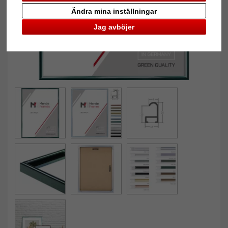
Ändra mina inställningar
Jag avböjer