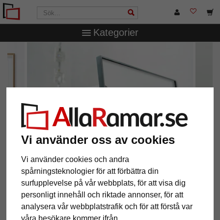
Kategorier
Vi använder oss av cookies
Vi använder cookies och andra
spårningsteknologier för att förbättra din
surfupplevelse på vår webbplats, för att visa dig
Design och kvalitet
personligt innehåll och riktade annonser, för att
aluminiumramar från Nielsen Design
analysera vår webbplatstrafik och för att förstå var
våra besökare kommer ifrån.