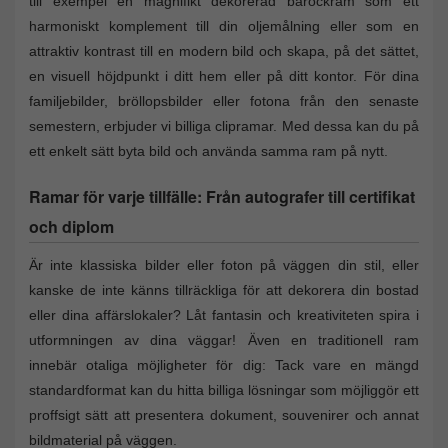
till exempel en magnifikt dekorerad barockram som ett
harmoniskt komplement till din oljemålning eller som en
attraktiv kontrast till en modern bild och skapa, på det sättet,
en visuell höjdpunkt i ditt hem eller på ditt kontor. För dina
familjebilder, bröllopsbilder eller fotona från den senaste
semestern, erbjuder vi billiga clipramar. Med dessa kan du på
ett enkelt sätt byta bild och använda samma ram på nytt.
Ramar för varje tillfälle: Från autografer till certifikat
och diplom
Är inte klassiska bilder eller foton på väggen din stil, eller
kanske de inte känns tillräckliga för att dekorera din bostad
eller dina affärslokaler? Låt fantasin och kreativiteten spira i
utformningen av dina väggar! Även en traditionell ram
innebär otaliga möjligheter för dig: Tack vare en mängd
standardformat kan du hitta billiga lösningar som möjliggör ett
proffsigt sätt att presentera dokument, souvenirer och annat
bildmaterial på väggen.