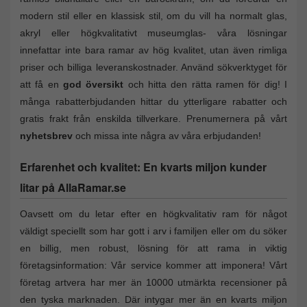
modern stil eller en klassisk stil, om du vill ha normalt glas,
akryl eller högkvalitativt museumglas- våra lösningar
innefattar inte bara ramar av hög kvalitet, utan även rimliga
priser och billiga leveranskostnader. Använd sökverktyget för
att få en
god översikt
och hitta den rätta ramen för dig! I
många rabatterbjudanden hittar du ytterligare rabatter och
gratis frakt från enskilda tillverkare. Prenumernera på vårt
nyhetsbrev
och missa inte några av våra erbjudanden!
Erfarenhet och kvalitet: En kvarts miljon kunder
litar på AllaRamar.se
Oavsett om du letar efter en högkvalitativ ram för något
väldigt speciellt som har gott i arv i familjen eller om du söker
en billig, men robust, lösning för att rama in viktig
företagsinformation: Vår service kommer att imponera! Vårt
företag artvera har mer än 10000 utmärkta recensioner på
den tyska marknaden. Där intygar mer än en kvarts miljon