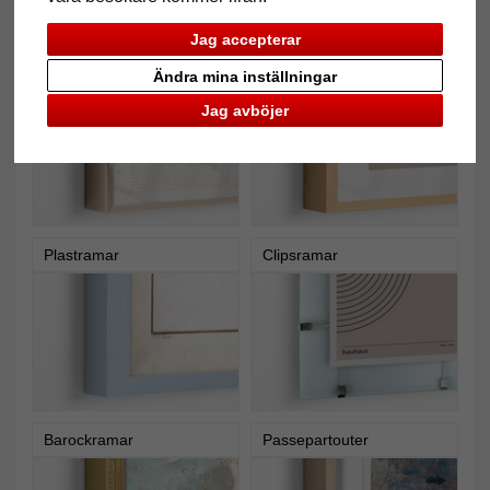
Jag accepterar
Aluminiumramar
Träramar
Ändra mina inställningar
Jag avböjer
Plastramar
Clipsramar
Barockramar
Passepartouter