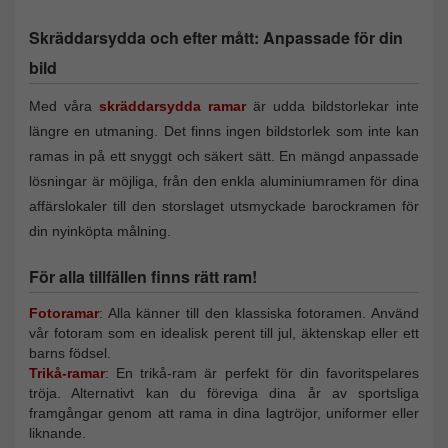
Skräddarsydda och efter mått: Anpassade för din
bild
Med våra
skräddarsydda ramar
är udda bildstorlekar inte
längre en utmaning. Det finns ingen bildstorlek som inte kan
ramas in på ett snyggt och säkert sätt. En mängd anpassade
lösningar är möjliga, från den enkla aluminiumramen för dina
affärslokaler till den storslaget utsmyckade barockramen för
din nyinköpta målning.
För alla tillfällen finns rätt ram!
Fotoramar
: Alla känner till den klassiska fotoramen. Använd
vår fotoram som en idealisk perent till jul, äktenskap eller ett
barns födsel.
Trikå-ramar
: En trikå-ram är perfekt för din favoritspelares
tröja. Alternativt kan du föreviga dina år av sportsliga
framgångar genom att rama in dina lagtröjor, uniformer eller
liknande.