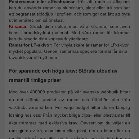
Posterramar eller affischramar
: För att rama in affischer
kan du använda ramar av aluminium, plast eller trä som har
ett begränsat sidodjup i profilen, och som gör det lätt att byta
ut innehållet, om så önskas.
Kilramar
: Sträck dina dukar med våra kilramar, som även
finns i brandskyddat material. Med våra ramar för kilramar
kan du skydda dina konstverk ytterligare.
Ramar för LP-skivor
: För vinylälskare är ramar för LP-skivor
mycket populära. Genom ramarnas speciella format får dina
favoritskivor ett nytt hem.
För sparande och höga krav: Största utbud av
ramar till rimliga priser
Med över 400000 produkter på vår svenska webbutik hittar
du det största urvalet av ramar och tillbehör, ofta från
välkända varumärken. För varje budget hittar du en lämplig
lösning hos oss: Från mycket billiga clips- eller plastramar till
äkta träramar med exklusiva krav. Oavsett om du väljer en
ram gjord av trä, aluminium eller plast, om du letar efter en
ramlös bildhållare eller en barockram, om du föredrar en