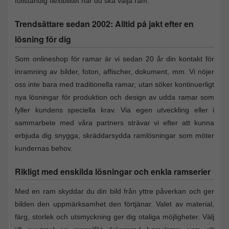
fullständig flexibilitet när du ska välja ram.
Trendsättare sedan 2002: Alltid på jakt efter en
lösning för dig
Som onlineshop för ramar är vi sedan 20 år din kontakt för
inramning av bilder, foton, affischer, dokument, mm. Vi nöjer
oss inte bara med traditionella ramar, utan söker kontinuerligt
nya lösningar för produktion och design av udda ramar som
fyller kundens speciella krav. Via egen utveckling eller i
sammarbete med våra partners strävar vi efter att kunna
erbjuda dig snygga, skräddarsydda ramlösningar som möter
kundernas behov.
Rikligt med enskilda lösningar och enkla ramserier
Med en ram skyddar du din bild från yttre påverkan och ger
bilden den uppmärksamhet den förtjänar. Valet av material,
färg, storlek och utsmyckning ger dig otaliga möjligheter. Välj