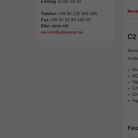
Lördag
10.00-18.30
Besk
Telefon
+49 30 235 949 085
Fax
+49 30 31 99 185 09
Eller skriv till
service@allaramar.se
C2
Alumi
moder
Hög
MD
Så
170
Oms
Ing
Foto