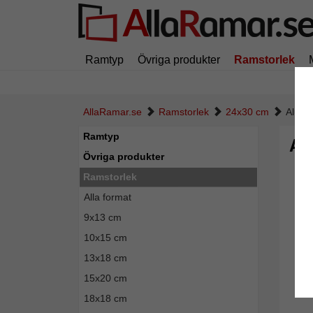
Ramtyp
Övriga produkter
Ramstorlek
AllaRamar.se
Ramstorlek
24x30 cm
Alumi
Ramtyp
Al
Övriga produkter
Ramstorlek
Alla format
9x13 cm
10x15 cm
13x18 cm
15x20 cm
18x18 cm
Tillba