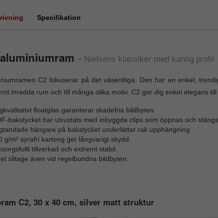
rivning
Specifikation
 aluminiumram
– Nielsens klassiker med kantig profil
niumramen C2 fokuserar på det väsentliga. Den har en enkel, trendig
nt inredda rum och till många olika motiv. C2 ger dig enkel elegans till et
kvalitativt floatglas garanterar skadefria bildbyten.
F-bakstycket har utrustats med inbyggda clips som öppnas och stängs m
gtandade hängare på bakstycket underlättar rak upphängning.
 g/m² syrafri kartong ger långvarigt skydd.
orgsfullt tillverkad och extremt stabil.
et slitage även vid regelbundna bildbyten.
ram C2, 30 x 40 cm, silver matt struktur