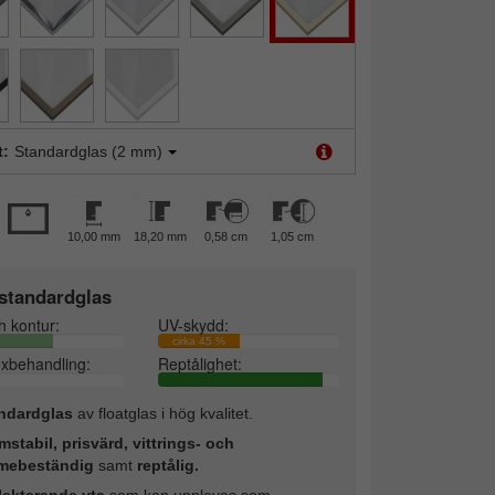
t:
Standardglas (2 mm)
10,00 mm
18,20 mm
0,58 cm
1,05 cm
standardglas
h kontur:
UV-skydd:
cirka 45 %
exbehandling:
Reptålighet:
ndardglas
av floatglas i hög kvalitet.
mstabil, prisvärd, vittrings- och
mebeständig
samt
reptålig.
lekterande yta
som kan upplevas som