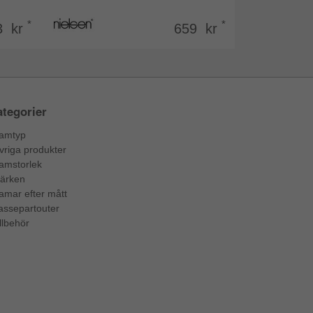
*
*
3 kr
659 kr
tegorier
amtyp
vriga produkter
amstorlek
ärken
amar efter mått
assepartouter
llbehör