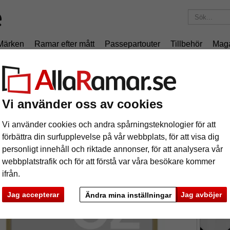
Märken
Ramar efter mått
Passepartouter
Tillbehör
Mag
195 kr
i leveranskostnad.
Oavsett hur mycket du beställer.
niumram C2
Vi använder oss av cookies
uminiumram C2
Vi använder cookies och andra spårningsteknologier för att
Förvand
förbättra din surfupplevelse på vår webbplats, för att visa dig
personligt innehåll och riktade annonser, för att analysera vår
situationer
webbplatstrafik och för att förstå var våra besökare kommer
ifrån.
format
Jag accepterar
Jag avböjer
Ändra mina inställningar
färg:
s
ka
Nästa