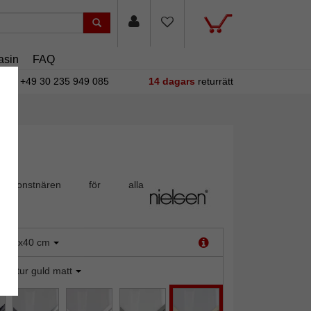
asin
FAQ
+49 30 235 949 085
14 dagars
returrätt
lingskonstnären för alla
.
:
30x40 cm
truktur guld matt