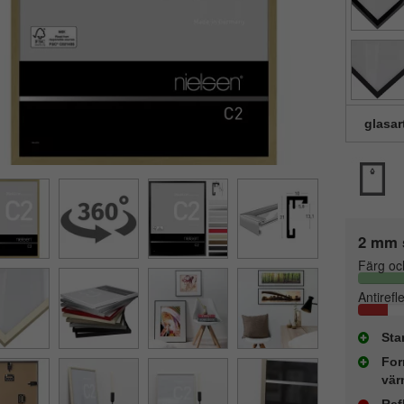
glasar
2 mm 
Färg oc
Antirefl
Sta
For
vär
Ref