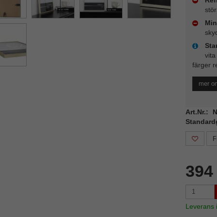
stö
Min
sky
Sta
vita
färger r
mer o
Art.Nr.:
Standard
F
394
Leverans