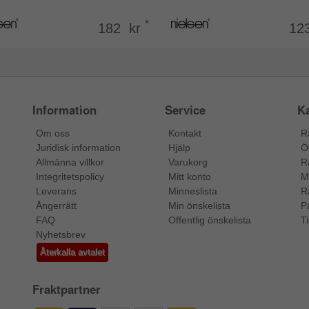
*
182 kr
12
Information
Service
Ka
Om oss
Kontakt
R
Juridisk information
Hjälp
Ö
Allmänna villkor
Varukorg
R
Integritetspolicy
Mitt konto
M
Leverans
Minneslista
R
Ångerrätt
Min önskelista
P
FAQ
Offentlig önskelista
Ti
Nyhetsbrev
Återkalla avtalet
Fraktpartner