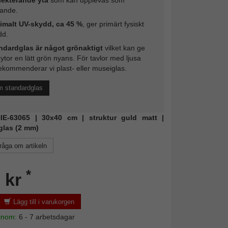
rande.
imalt UV-skydd, ca 45 %
, ger primärt fysiskt
dd.
ndardglas är något grönaktigt
vilket kan ge
 ytor en lätt grön nyans. För tavlor med ljusa
ekommenderar vi plast- eller museiglas.
m standardglas
 NIE-63065 | 30x40 cm | struktur guld matt |
glas (2 mm)
råga om artikeln
*
 kr
Lägg till i varukorgen
 inom:
6 - 7 arbetsdagar