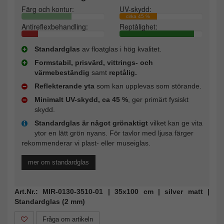
Färg och kontur:
UV-skydd:
cirka 45 %
Antireflexbehandling:
Reptålighet:
Standardglas
av floatglas i hög kvalitet.
Formstabil, prisvärd, vittrings- och
värmebeständig
samt
reptålig.
Reflekterande yta
som kan upplevas som störande.
Minimalt UV-skydd, ca 45 %
, ger primärt fysiskt
skydd.
Standardglas är något grönaktigt
vilket kan ge vita
ytor en lätt grön nyans. För tavlor med ljusa färger
rekommenderar vi plast- eller museiglas.
mer om standardglas
Art.Nr.: MIR-0130-3510-01 | 35x100 cm | silver matt |
Standardglas (2 mm)
Fråga om artikeln