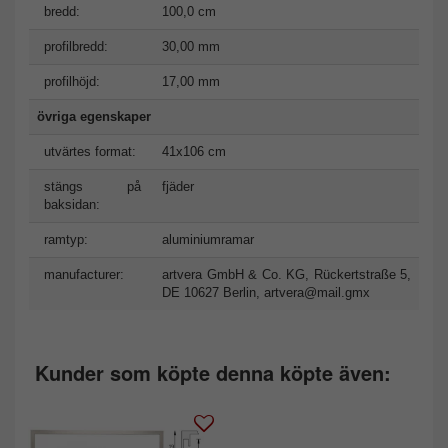
bredd:
100,0 cm
profilbredd:
30,00 mm
profilhöjd:
17,00 mm
övriga egenskaper
utvärtes format:
41x106 cm
stängs på
fjäder
baksidan:
ramtyp:
aluminiumramar
manufacturer:
artvera GmbH & Co. KG, Rückertstraße 5,
DE 10627 Berlin,
artvera@mail.gmx
Kunder som köpte denna köpte även: