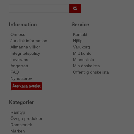
Information
Service
Om oss
Kontakt
Juridisk information
Hjälp
Allmänna villkor
Varukorg
Integritetspolicy
Mitt konto
Leverans
Minneslista
Ångerrätt
Min önskelista
FAQ
Offentlig önskelista
Nyhetsbrev
Återkalla avtalet
Kategorier
Ramtyp
Övriga produkter
Ramstorlek
Märken