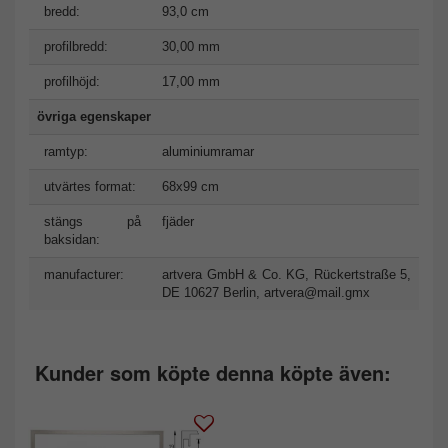
bredd:
93,0 cm
profilbredd:
30,00 mm
profilhöjd:
17,00 mm
övriga egenskaper
ramtyp:
aluminiumramar
utvärtes format:
68x99 cm
stängs på
fjäder
baksidan:
manufacturer:
artvera GmbH & Co. KG, Rückertstraße 5,
DE 10627 Berlin,
artvera@mail.gmx
Kunder som köpte denna köpte även: