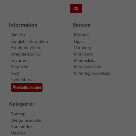
Information
Service
Om oss
Kontakt
Juridisk information
Hjälp
Allmänna villkor
Varukorg
Integritetspolicy
Mitt konto
Leverans
Minneslista
Ångerrätt
Min önskelista
FAQ
Offentlig önskelista
Nyhetsbrev
Återkalla avtalet
Kategorier
Ramtyp
Övriga produkter
Ramstorlek
Märken