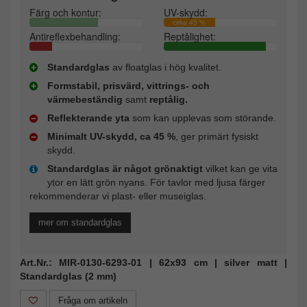
Färg och kontur:
UV-skydd:
cirka 45 %
Antireflexbehandling:
Reptålighet:
Standardglas
av floatglas i hög kvalitet.
Formstabil, prisvärd, vittrings- och
värmebeständig
samt
reptålig.
Reflekterande yta
som kan upplevas som störande.
Minimalt UV-skydd, ca 45 %
, ger primärt fysiskt
skydd.
Standardglas är något grönaktigt
vilket kan ge vita
ytor en lätt grön nyans. För tavlor med ljusa färger
rekommenderar vi plast- eller museiglas.
mer om standardglas
Art.Nr.: MIR-0130-6293-01 | 62x93 cm | silver matt |
Standardglas (2 mm)
Fråga om artikeln