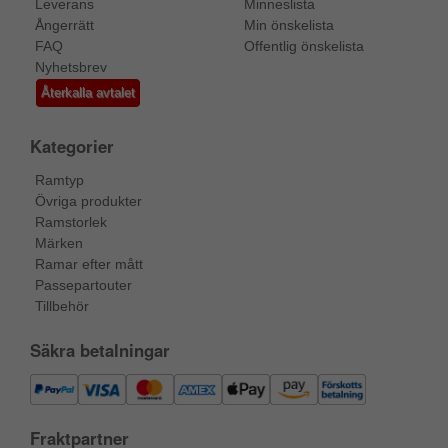
Leverans
Minneslista
Ångerrätt
Min önskelista
FAQ
Offentlig önskelista
Nyhetsbrev
Återkalla avtalet
Kategorier
Ramtyp
Övriga produkter
Ramstorlek
Märken
Ramar efter mått
Passepartouter
Tillbehör
Säkra betalningar
Fraktpartner