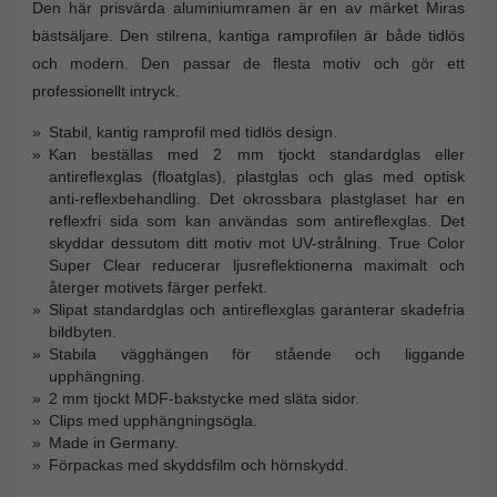
Den här prisvärda aluminiumramen är en av märket Miras
bästsäljare. Den stilrena, kantiga ramprofilen är både tidlös
och modern. Den passar de flesta motiv och gör ett
professionellt intryck.
Stabil, kantig ramprofil med tidlös design.
Kan beställas med 2 mm tjockt standardglas eller
antireflexglas (floatglas), plastglas och glas med optisk
anti-reflexbehandling. Det okrossbara plastglaset har en
reflexfri sida som kan användas som antireflexglas. Det
skyddar dessutom ditt motiv mot UV-strålning. True Color
Super Clear reducerar ljusreflektionerna maximalt och
återger motivets färger perfekt.
Slipat standardglas och antireflexglas garanterar skadefria
bildbyten.
Stabila vägghängen för stående och liggande
upphängning.
2 mm tjockt MDF-bakstycke med släta sidor.
Clips med upphängningsögla.
Made in Germany.
Förpackas med skyddsfilm och hörnskydd.