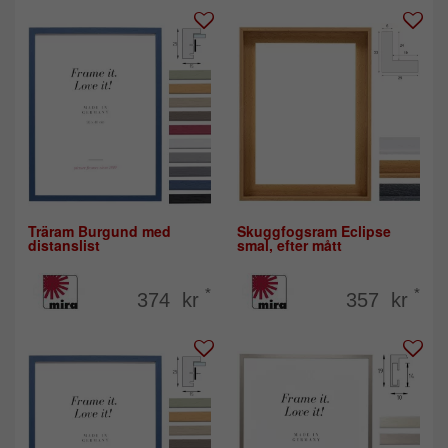
Träram Burgund med
Skuggfogsram Eclipse
distanslist
smal, efter mått
*
*
374 kr
357 kr