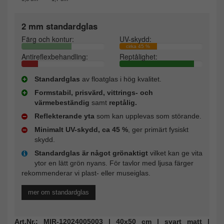
2 mm standardglas
Färg och kontur:
UV-skydd:
cirka 45 %
Antireflexbehandling:
Reptålighet:
Standardglas
av floatglas i hög kvalitet.
Formstabil, prisvärd, vittrings- och
värmebeständig
samt
reptålig.
Reflekterande yta
som kan upplevas som störande.
Minimalt UV-skydd, ca 45 %
, ger primärt fysiskt
skydd.
Standardglas är något grönaktigt
vilket kan ge vita
ytor en lätt grön nyans. För tavlor med ljusa färger
rekommenderar vi plast- eller museiglas.
mer om standardglas
Art.Nr.: MIR-12024005003 | 40x50 cm | svart matt |