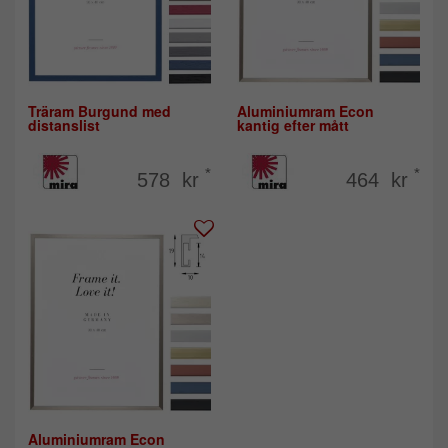
Träram Burgund med
Aluminiumram Econ
distanslist
kantig efter mått
*
*
578 kr
464 kr
Aluminiumram Econ