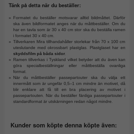
Tänk på detta när du beställer:
Formatet du beställer motsvarar alltid bildmåttet. Därför
ska även bildformatet anges när du måttbeställer. Om du
har en tavla som är 30 x 40 cm stor ska du beställa ramen
i formatet 30 x 40 cm.
Tillverkaren Mira tillhandahåller storlekar från 70 x 100 cm
uteslutande med okrossbart plastglas. Plastglaset har en
skyddsfilm på båda sidor
.
Ramen tillverkas i Tyskland vilket betyder att du även kan
göra specialbeställningar eller måttbeställa ovanliga
format.
När du måttbeställer passepartouter ska du välja ett
innermått som är ungefär 0,5–1 cm mindre än motivet, då
blir enklare att få till en bra placering av motivet i
passepartouten. När du beställer färdiga passepartouter i
standardformat är utskärningen redan något mindre.
Kunder som köpte denna köpte även: