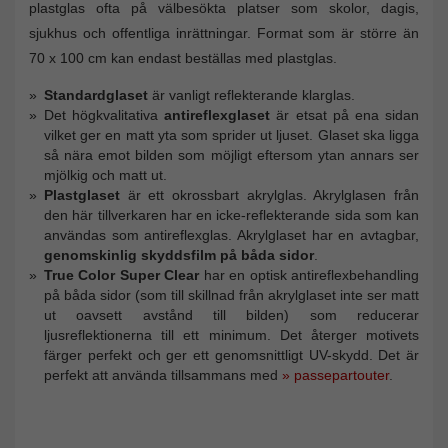
plastglas ofta på välbesökta platser som skolor, dagis,
sjukhus och offentliga inrättningar. Format som är större än
70 x 100 cm kan endast beställas med plastglas.
Standardglaset
är vanligt reflekterande klarglas.
Det högkvalitativa
antireflexglaset
är etsat på ena sidan
vilket ger en matt yta som sprider ut ljuset. Glaset ska ligga
så nära emot bilden som möjligt eftersom ytan annars ser
mjölkig och matt ut.
Plastglaset
är ett okrossbart akrylglas. Akrylglasen från
den här tillverkaren har en icke-reflekterande sida som kan
användas som antireflexglas. Akrylglaset har en avtagbar,
genomskinlig skyddsfilm på båda sidor
.
True Color Super Clear
har en optisk antireflexbehandling
på båda sidor (som till skillnad från akrylglaset inte ser matt
ut oavsett avstånd till bilden) som reducerar
ljusreflektionerna till ett minimum. Det återger motivets
färger perfekt och ger ett genomsnittligt UV-skydd. Det är
perfekt att använda tillsammans med
» passepartouter
.