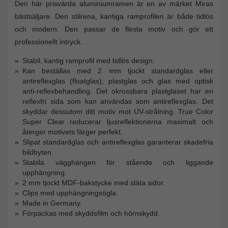
Den här prisvärda aluminiumramen är en av märket Miras
bästsäljare. Den stilrena, kantiga ramprofilen är både tidlös
och modern. Den passar de flesta motiv och gör ett
professionellt intryck.
Stabil, kantig ramprofil med tidlös design.
Kan beställas med 2 mm tjockt standardglas eller
antireflexglas (floatglas), plastglas och glas med optisk
anti-reflexbehandling. Det okrossbara plastglaset har en
reflexfri sida som kan användas som antireflexglas. Det
skyddar dessutom ditt motiv mot UV-strålning. True Color
Super Clear reducerar ljusreflektionerna maximalt och
återger motivets färger perfekt.
Slipat standardglas och antireflexglas garanterar skadefria
bildbyten.
Stabila vägghängen för stående och liggande
upphängning.
2 mm tjockt MDF-bakstycke med släta sidor.
Clips med upphängningsögla.
Made in Germany.
Förpackas med skyddsfilm och hörnskydd.