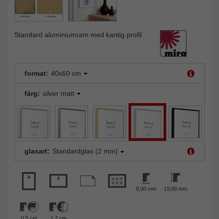
Standard aluminiumram med kantig profil
format:
40x60 cm
färg:
silver matt
glasart:
Standardglas (2 mm)
9,00 mm
19,00 mm
0,5 cm
1,7 cm