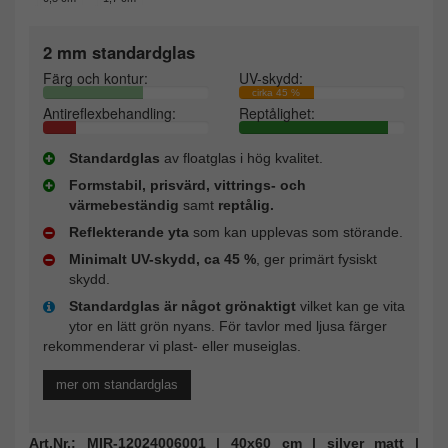
2 mm standardglas
Färg och kontur:
UV-skydd:
cirka 45 %
Antireflexbehandling:
Reptålighet:
Standardglas
av floatglas i hög kvalitet.
Formstabil, prisvärd, vittrings- och
värmebeständig
samt
reptålig.
Reflekterande yta
som kan upplevas som störande.
Minimalt UV-skydd, ca 45 %
, ger primärt fysiskt
skydd.
Standardglas är något grönaktigt
vilket kan ge vita
ytor en lätt grön nyans. För tavlor med ljusa färger
rekommenderar vi plast- eller museiglas.
mer om standardglas
Art.Nr.: MIR-12024006001 | 40x60 cm | silver matt |