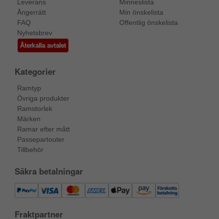
Leverans
Minneslista
Ångerrätt
Min önskelista
FAQ
Offentlig önskelista
Nyhetsbrev
Återkalla avtalet
Kategorier
Ramtyp
Övriga produkter
Ramstorlek
Märken
Ramar efter mått
Passepartouter
Tillbehör
Säkra betalningar
Fraktpartner