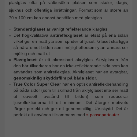
plastglas ofta på välbesökta platser som skolor, dagis,
sjukhus och offentliga inrättningar. Format som är större än
70 x 100 cm kan endast beställas med plastglas.
Standardglaset
är vanligt reflekterande klarglas.
Det högkvalitativa
antireflexglaset
är etsat på ena sidan
vilket ger en matt yta som sprider ut ljuset. Glaset ska ligga
så nära emot bilden som möjligt eftersom ytan annars ser
mjölkig och matt ut.
Plastglaset
är ett okrossbart akrylglas. Akrylglasen från
den här tillverkaren har en icke-reflekterande sida som kan
användas som antireflexglas. Akrylglaset har en avtagbar,
genomskinlig skyddsfilm på båda sidor
.
True Color Super Clear
har en optisk antireflexbehandling
på båda sidor (som till skillnad från akrylglaset inte ser matt
ut oavsett avstånd till bilden) som reducerar
ljusreflektionerna till ett minimum. Det återger motivets
färger perfekt och ger ett genomsnittligt UV-skydd. Det är
perfekt att använda tillsammans med
» passepartouter
.