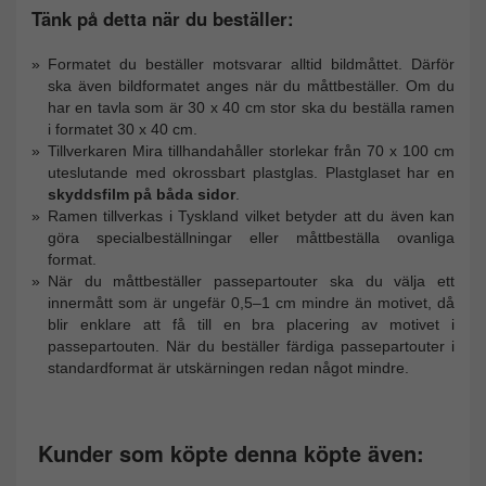
Tänk på detta när du beställer:
Formatet du beställer motsvarar alltid bildmåttet. Därför
ska även bildformatet anges när du måttbeställer. Om du
har en tavla som är 30 x 40 cm stor ska du beställa ramen
i formatet 30 x 40 cm.
Tillverkaren Mira tillhandahåller storlekar från 70 x 100 cm
uteslutande med okrossbart plastglas. Plastglaset har en
skyddsfilm på båda sidor
.
Ramen tillverkas i Tyskland vilket betyder att du även kan
göra specialbeställningar eller måttbeställa ovanliga
format.
När du måttbeställer passepartouter ska du välja ett
innermått som är ungefär 0,5–1 cm mindre än motivet, då
blir enklare att få till en bra placering av motivet i
passepartouten. När du beställer färdiga passepartouter i
standardformat är utskärningen redan något mindre.
Kunder som köpte denna köpte även: