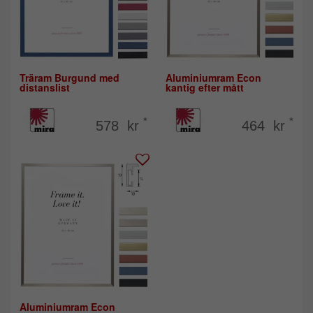
Träram Burgund med
Aluminiumram Econ
distanslist
kantig efter mått
*
*
578 kr
464 kr
Aluminiumram Econ