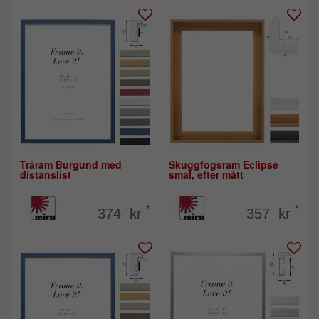
Träram Burgund med
Skuggfogsram Eclipse
distanslist
smal, efter mått
*
*
374 kr
357 kr