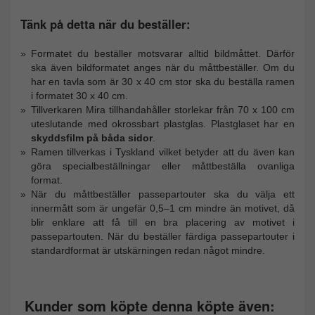
Tänk på detta när du beställer:
Formatet du beställer motsvarar alltid bildmåttet. Därför
ska även bildformatet anges när du måttbeställer. Om du
har en tavla som är 30 x 40 cm stor ska du beställa ramen
i formatet 30 x 40 cm.
Tillverkaren Mira tillhandahåller storlekar från 70 x 100 cm
uteslutande med okrossbart plastglas. Plastglaset har en
skyddsfilm på båda sidor
.
Ramen tillverkas i Tyskland vilket betyder att du även kan
göra specialbeställningar eller måttbeställa ovanliga
format.
När du måttbeställer passepartouter ska du välja ett
innermått som är ungefär 0,5–1 cm mindre än motivet, då
blir enklare att få till en bra placering av motivet i
passepartouten. När du beställer färdiga passepartouter i
standardformat är utskärningen redan något mindre.
Kunder som köpte denna köpte även: