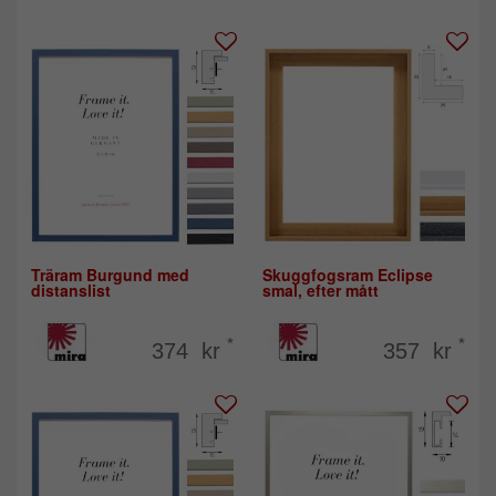
Träram Burgund med
Skuggfogsram Eclipse
distanslist
smal, efter mått
*
*
374 kr
357 kr