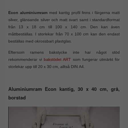
Econ aluminiumram
med kantig profil finns i färgerna matt
silver, glänsande silver och matt svart samt i standardformat
från 13 x 18 cm till 100 x 140 cm. Den kan även
måttbeställas. I storlekar från 70 x 100 cm kan den endast
beställas med okrossbart plastglas.
Eftersom ramens bakstycke inte har något stöd
rekommenderar vi
bakstödet ART
som fungerar utmärkt för
storlekar upp till 20 x 30 cm, alltså DIN A4.
Aluminiumram Econ kantig, 30 x 40 cm, grå,
borstad