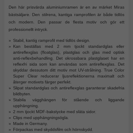
Den här prisvärda aluminiumramen är en av märket Miras
bästsäljare. Den stilrena, kantiga ramprofilen är både tidlös
och modern. Den passar de flesta motiv och gör ett
professionellt intryck.
Stabil, kantig ramprofil med tidlös design.
Kan beställas med 2 mm tjockt standardglas eller
antireflexglas (floatglas), plastglas och glas med optisk
anti-reflexbehandling. Det okrossbara plastglaset har en
reflexfri sida som kan användas som antireflexglas. Det
skyddar dessutom ditt motiv mot UV-strålning. True Color
Super Clear reducerar ljusreflektionerna maximalt och
återger motivets färger perfekt.
Slipat standardglas och antireflexglas garanterar skadefria
bildbyten.
Stabila vägghängen för stående och liggande
upphängning.
2 mm tjockt MDF-bakstycke med släta sidor.
Clips med upphängningsögla.
Made in Germany.
Förpackas med skyddsfilm och hörnskydd.