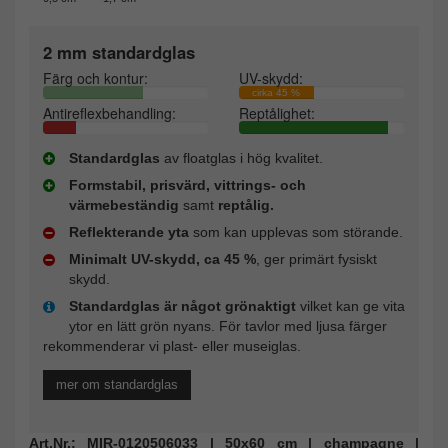
2 mm standardglas
Färg och kontur:
UV-skydd:
cirka 45 %
Antireflexbehandling:
Reptålighet:
Standardglas
av floatglas i hög kvalitet.
Formstabil, prisvärd, vittrings- och
värmebeständig
samt
reptålig.
Reflekterande yta
som kan upplevas som störande.
Minimalt UV-skydd, ca 45 %
, ger primärt fysiskt
skydd.
Standardglas är något grönaktigt
vilket kan ge vita
ytor en lätt grön nyans. För tavlor med ljusa färger
rekommenderar vi plast- eller museiglas.
mer om standardglas
Art.Nr.: MIR-0120506033 | 50x60 cm | champagne |