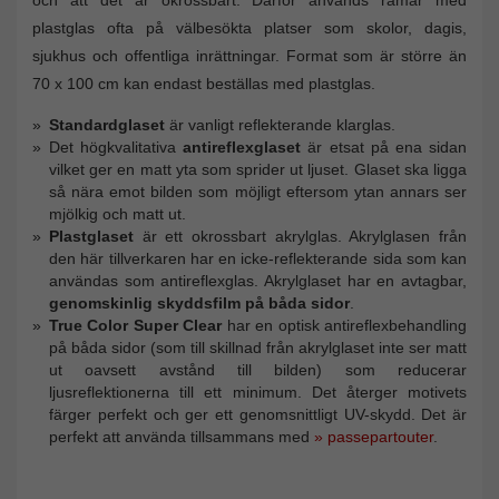
och att det är okrossbart. Därför används ramar med
plastglas ofta på välbesökta platser som skolor, dagis,
sjukhus och offentliga inrättningar. Format som är större än
70 x 100 cm kan endast beställas med plastglas.
Standardglaset
är vanligt reflekterande klarglas.
Det högkvalitativa
antireflexglaset
är etsat på ena sidan
vilket ger en matt yta som sprider ut ljuset. Glaset ska ligga
så nära emot bilden som möjligt eftersom ytan annars ser
mjölkig och matt ut.
Plastglaset
är ett okrossbart akrylglas. Akrylglasen från
den här tillverkaren har en icke-reflekterande sida som kan
användas som antireflexglas. Akrylglaset har en avtagbar,
genomskinlig skyddsfilm på båda sidor
.
True Color Super Clear
har en optisk antireflexbehandling
på båda sidor (som till skillnad från akrylglaset inte ser matt
ut oavsett avstånd till bilden) som reducerar
ljusreflektionerna till ett minimum. Det återger motivets
färger perfekt och ger ett genomsnittligt UV-skydd. Det är
perfekt att använda tillsammans med
» passepartouter
.