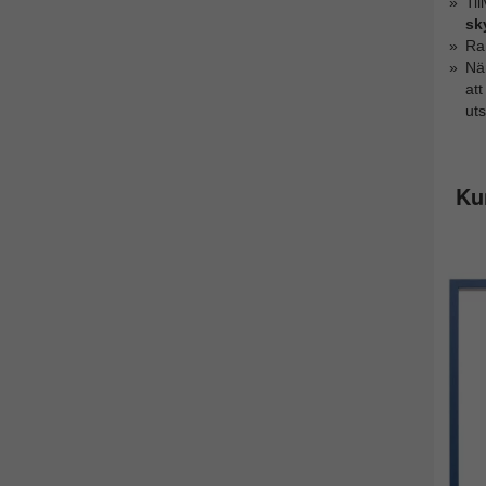
Ti
sk
Ram
Nä
at
ut
Ku