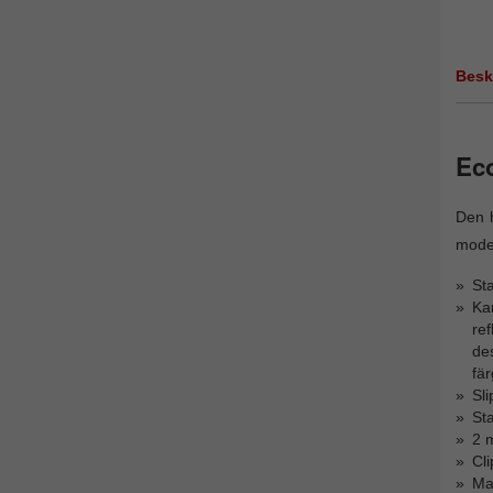
Besk
Eco
Den h
moder
Sta
Ka
re
de
fär
Sli
St
2 
Cl
Ma