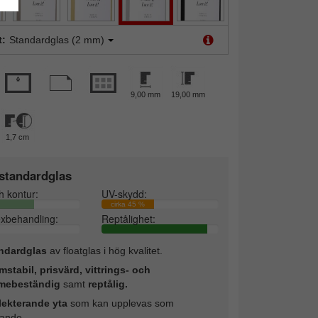
t:
Standardglas (2 mm)
9,00 mm
19,00 mm
1,7 cm
standardglas
h kontur:
UV-skydd:
cirka 45 %
exbehandling:
Reptålighet:
ndardglas
av floatglas i hög kvalitet.
mstabil, prisvärd, vittrings- och
mebeständig
samt
reptålig.
lekterande yta
som kan upplevas som
rande.