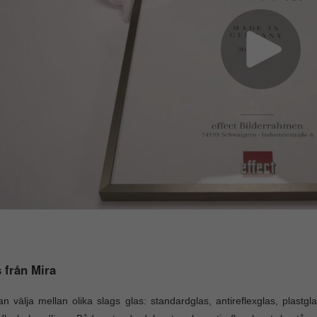
 från Mira
n välja mellan olika slags glas: standardglas, antireflexglas, plast