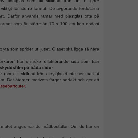
v floatglas som till skillnad från det billigare
 viktigt för större format. De avgörande fördelarna
art. Därför används ramar med plastglas ofta på
r. Format som är större än 70 x 100 cm kan endast
t yta som sprider ut ljuset. Glaset ska ligga så nära
lverkaren har en icke-reflekterande sida som kan
skyddsfilm på båda sidor
.
(som till skillnad från akrylglaset inte ser matt ut
mum. Det återger motivets färger perfekt och ger ett
assepartouter
.
formatet anges när du måttbeställer. Om du har en