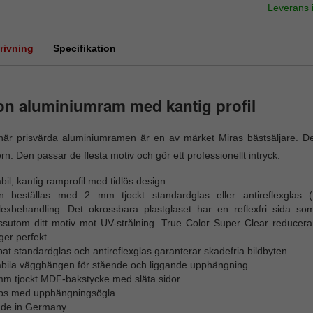
Leverans
rivning
Specifikation
n aluminiumram med kantig profil
är prisvärda aluminiumramen är en av märket Miras bästsäljare. Den
n. Den passar de flesta motiv och gör ett professionellt intryck.
bil, kantig ramprofil med tidlös design.
n beställas med 2 mm tjockt standardglas eller antireflexglas (f
flexbehandling. Det okrossbara plastglaset har en reflexfri sida s
ssutom ditt motiv mot UV-strålning. True Color Super Clear reducerar
ger perfekt.
pat standardglas och antireflexglas garanterar skadefria bildbyten.
abila vägghängen för stående och liggande upphängning.
mm tjockt MDF-bakstycke med släta sidor.
ips med upphängningsögla.
de in Germany.