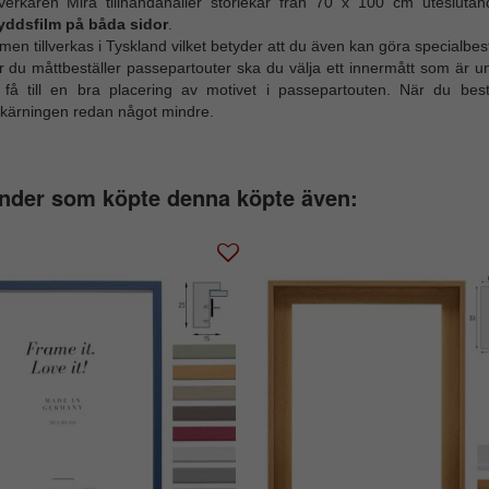
llverkaren Mira tillhandahåller storlekar från 70 x 100 cm utesluta
yddsfilm på båda sidor
.
en tillverkas i Tyskland vilket betyder att du även kan göra specialbest
r du måttbeställer passepartouter ska du välja ett innermått som är u
t få till en bra placering av motivet i passepartouten. När du best
skärningen redan något mindre.
nder som köpte denna köpte även: