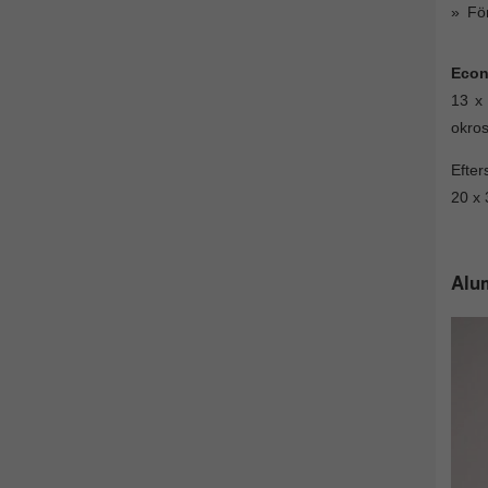
Fö
Econ
13 x
okros
Efte
20 x 
Alum