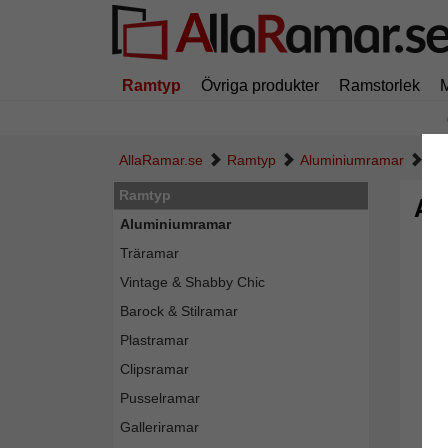
Ramtyp
Övriga produkter
Ramstorlek
AllaRamar.se
Ramtyp
Aluminiumramar
Al
Ramtyp
Al
Aluminiumramar
Träramar
Vintage & Shabby Chic
Barock & Stilramar
Plastramar
Clipsramar
Pusselramar
Galleriramar
Tillba