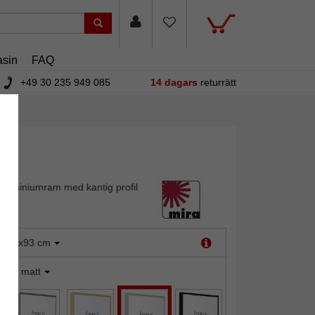
sin
FAQ
+49 30 235 949 085
14 dagars
returrätt
aluminiumram med kantig profil
:
62x93 cm
ilver matt