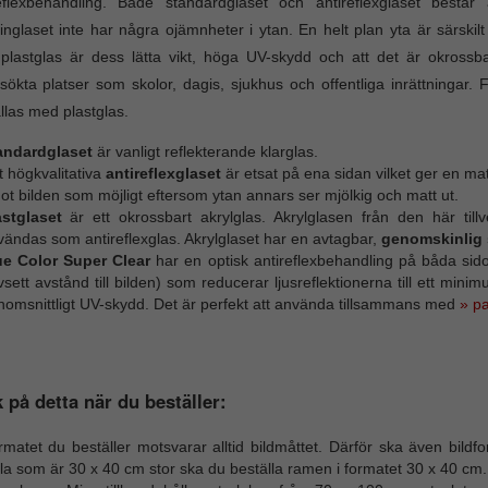
eflexbehandling. Både standardglaset och antireflexglaset består a
nglaset inte har några ojämnheter i ytan. En helt plan yta är särskilt
lastglas är dess lätta vikt, höga UV-skydd och att det är okrossb
sökta platser som skolor, dagis, sjukhus och offentliga inrättninga
llas med plastglas.
andardglaset
är vanligt reflekterande klarglas.
 högkvalitativa
antireflexglaset
är etsat på ena sidan vilket ger en mat
t bilden som möjligt eftersom ytan annars ser mjölkig och matt ut.
astglaset
är ett okrossbart akrylglas. Akrylglasen från den här til
ändas som antireflexglas. Akrylglaset har en avtagbar,
genomskinlig 
ue Color Super Clear
har en optisk antireflexbehandling på båda sidor 
sett avstånd till bilden) som reducerar ljusreflektionerna till ett mini
nomsnittligt UV-skydd. Det är perfekt att använda tillsammans med
» p
 på detta när du beställer:
rmatet du beställer motsvarar alltid bildmåttet. Därför ska även bild
la som är 30 x 40 cm stor ska du beställa ramen i formatet 30 x 40 cm.