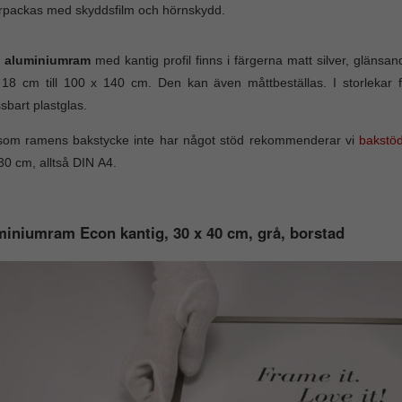
rpackas med skyddsfilm och hörnskydd.
 aluminiumram
med kantig profil finns i färgerna matt silver, glänsa
 18 cm till 100 x 140 cm. Den kan även måttbeställas. I storleka
sbart plastglas.
rsom ramens bakstycke inte har något stöd rekommenderar vi
bakstö
30 cm, alltså DIN A4.
iniumram Econ kantig, 30 x 40 cm, grå, borstad