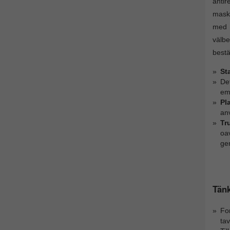
antir
maski
med p
välbe
bestä
St
Det
emo
Pl
anv
Tr
oav
ge
Tänk
Fo
tav