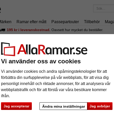
Märken
Ramar efter mått
Passepartouter
Tillbehör
Maga
195 kr
i leveranskostnad.
Oavsett hur mycket du beställer.
uminiumram Econ kantig
uminiumram Econ kantig
Vi använder oss av cookies
Standard 
Vi använder cookies och andra spårningsteknologier för att
förbättra din surfupplevelse på vår webbplats, för att visa dig
personligt innehåll och riktade annonser, för att analysera vår
format
webbplatstrafik och för att förstå var våra besökare kommer
ifrån.
färg:
s
Jag accepterar
Jag avböjer
Ändra mina inställningar
ka
Nästa