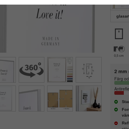
glasar
0,5 cm
2 mm 
Färg oc
Antirefl
Sta
For
vär
Ref
stö