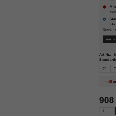
Min
sky
Sta
vita
färger r
mer o
Art.Nr.:
Standard
F
» till
908