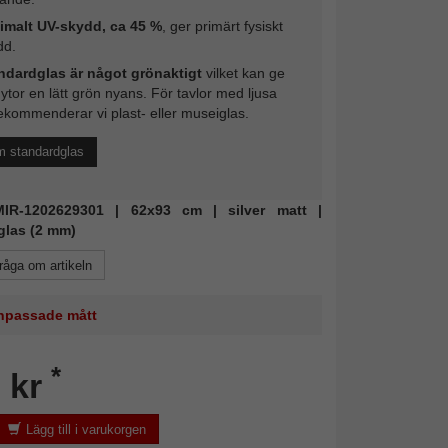
imalt UV-skydd, ca 45 %
, ger primärt fysiskt
dd.
ndardglas är något grönaktigt
vilket kan ge
 ytor en lätt grön nyans. För tavlor med ljusa
ekommenderar vi plast- eller museiglas.
m standardglas
 MIR-1202629301 | 62x93 cm | silver matt |
glas (2 mm)
råga om artikeln
 anpassade mått
*
 kr
Lägg till i varukorgen