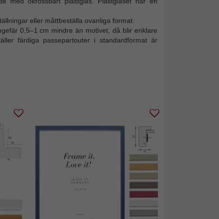
nde med okrossbart plastglas. Plastglaset har en
ällningar eller måttbeställa ovanliga format.
ngefär 0,5–1 cm mindre än motivet, då blir enklare
äller färdiga passepartouter i standardformat är