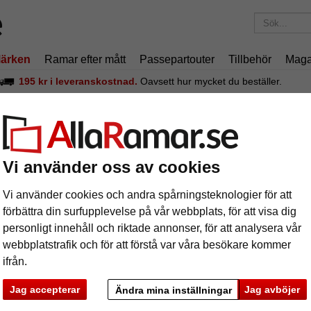
ärken
Ramar efter mått
Passepartouter
Tillbehör
Maga
195 kr
i leveranskostnad.
Oavsett hur mycket du beställer.
Econ rund
uminiumram Econ rund
Vi använder oss av cookies
Standard
Vi använder cookies och andra spårningsteknologier för att
profil
förbättra din surfupplevelse på vår webbplats, för att visa dig
personligt innehåll och riktade annonser, för att analysera vår
format
webbplatstrafik och för att förstå var våra besökare kommer
ifrån.
färg:
s
Jag accepterar
Jag avböjer
Ändra mina inställningar
ka
Nästa