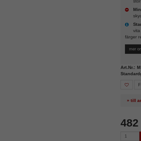
stö
Min
sky
Sta
vita
färger r
mer o
Art.Nr.: 
Standard
F
» till
482