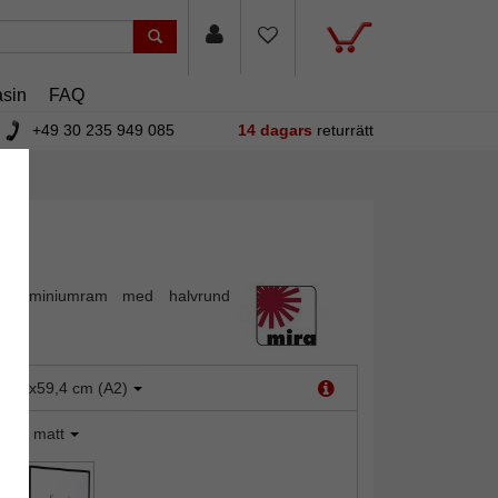
sin
FAQ
+49 30 235 949 085
14 dagars
returrätt
 aluminiumram med halvrund
:
42x59,4 cm (A2)
ilver matt