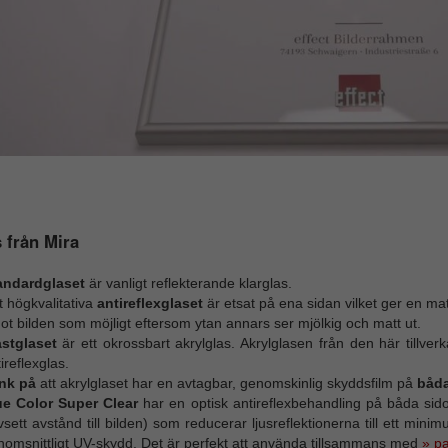
 från Mira
andardglaset
är vanligt reflekterande klarglas.
 högkvalitativa
antireflexglaset
är etsat på ena sidan vilket ger en mat
t bilden som möjligt eftersom ytan annars ser mjölkig och matt ut.
astglaset
är ett okrossbart akrylglas. Akrylglasen från den här tillv
ireflexglas.
nk på
att akrylglaset har en avtagbar, genomskinlig skyddsfilm på
båd
ue Color Super Clear
har en optisk antireflexbehandling på båda sidor 
sett avstånd till bilden) som reducerar ljusreflektionerna till ett mini
nomsnittligt UV-skydd. Det är perfekt att använda tillsammans med
» p