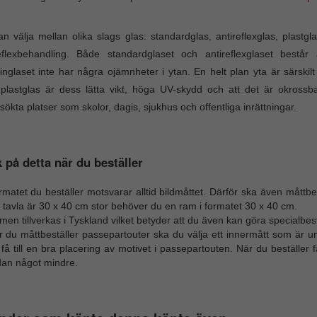
n välja mellan olika slags glas: standardglas, antireflexglas, plast
eflexbehandling. Både standardglaset och antireflexglaset består a
nglaset inte har några ojämnheter i ytan. En helt plan yta är särskilt
lastglas är dess lätta vikt, höga UV-skydd och att det är okrossb
sökta platser som skolor, dagis, sjukhus och offentliga inrättningar.
 på detta när du beställer
matet du beställer motsvarar alltid bildmåttet. Därför ska även måttbes
 tavla är 30 x 40 cm stor behöver du en ram i formatet 30 x 40 cm.
en tillverkas i Tyskland vilket betyder att du även kan göra specialbest
r du måttbeställer passepartouter ska du välja ett innermått som är u
 få till en bra placering av motivet i passepartouten. När du beställer 
dan något mindre.