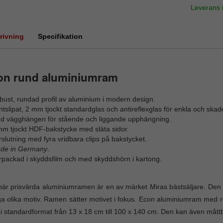
Leverans
rivning
Specifikation
on rund aluminiumram
ust, rundad profil av aluminium i modern design.
tslipat, 2 mm tjockt standardglas och antireflexglas för enkla och skade
d vägghängen för stående och liggande upphängning.
mm tjockt HDF-bakstycke med släta sidor.
slutning med fyra vridbara clips på bakstycket.
de in Germany
.
rpackad i skyddsfilm och med skyddshörn i kartong.
är prisvärda aluminiumramen är en av märket Miras bästsäljare. Den st
 olika motiv. Ramen sätter motivet i fokus. Econ aluminiumram med rund
i standardformat från 13 x 18 cm till 100 x 140 cm. Den kan även måttb