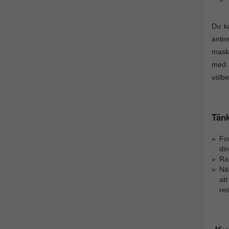
Du ka
antir
maski
med p
välbe
Tänk
For
din
Ram
Nä
att
re