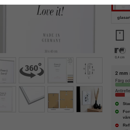
glasar
0,4 cm
2 mm 
Färg oc
Antirefl
Sta
For
vär
Ref