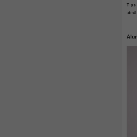
Tips
utmär
Alum