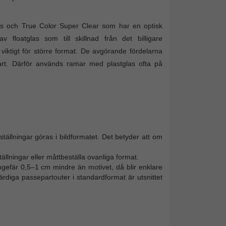
glas och True Color Super Clear som har en optisk
v floatglas som till skillnad från det billigare
 viktigt för större format. De avgörande fördelarna
art. Därför används ramar med plastglas ofta på
tällningar göras i bildformatet. Det betyder att om
ällningar eller måttbeställa ovanliga format.
ngefär 0,5–1 cm mindre än motivet, då blir enklare
färdiga passepartouter i standardformat är utsnittet