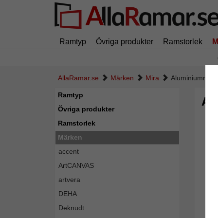
Ramtyp
Övriga produkter
Ramstorlek
M
AllaRamar.se
Märken
Mira
Aluminiumram 
Ramtyp
Al
Övriga produkter
Ramstorlek
Märken
accent
ArtCANVAS
artvera
DEHA
Deknudt
Tillba