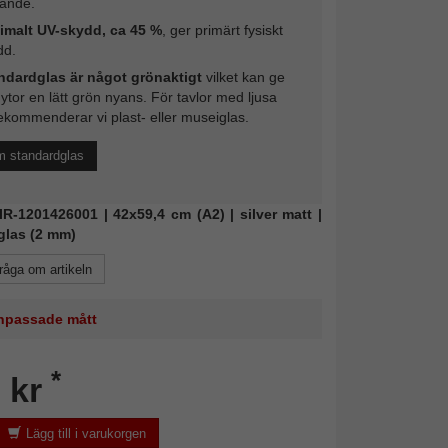
rande.
imalt UV-skydd, ca 45 %
, ger primärt fysiskt
dd.
ndardglas är något grönaktigt
vilket kan ge
 ytor en lätt grön nyans. För tavlor med ljusa
ekommenderar vi plast- eller museiglas.
m standardglas
MIR-1201426001 | 42x59,4 cm (A2) | silver matt |
glas (2 mm)
råga om artikeln
 anpassade mått
*
 kr
Lägg till i varukorgen