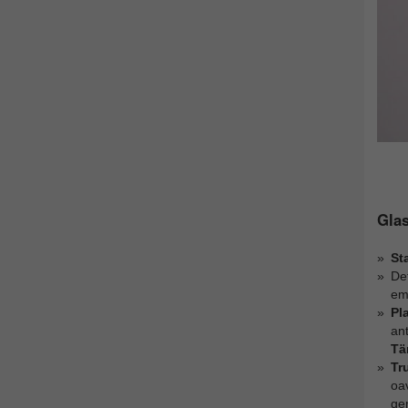
Glas
St
Det
emo
Pl
ant
Tä
Tr
oav
ge