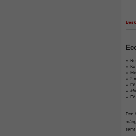
Besk
Ec
Rob
Kan
Me
2 
För
Ma
Fö
Den h
många
samt 