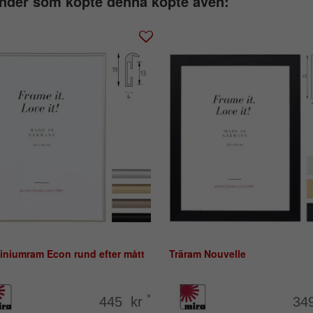
nder som köpte denna köpte även:
iniumram Econ rund efter mått
Träram Nouvelle
*
445 kr
34