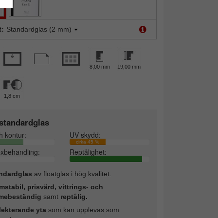
t:
Standardglas (2 mm)
8,00 mm
19,00 mm
1,8 cm
standardglas
h kontur:
UV-skydd:
cirka 45 %
exbehandling:
Reptålighet:
ndardglas
av floatglas i hög kvalitet.
mstabil, prisvärd, vittrings- och
mebeständig
samt
reptålig.
lekterande yta
som kan upplevas som