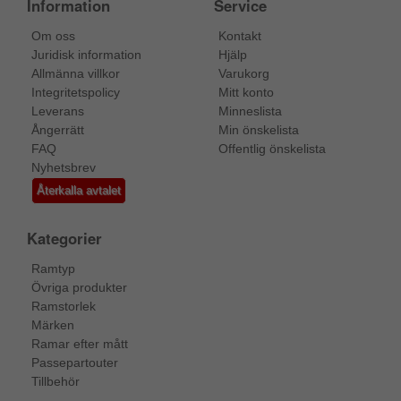
Information
Service
Om oss
Kontakt
Juridisk information
Hjälp
Allmänna villkor
Varukorg
Integritetspolicy
Mitt konto
Leverans
Minneslista
Ångerrätt
Min önskelista
FAQ
Offentlig önskelista
Nyhetsbrev
Återkalla avtalet
Kategorier
Ramtyp
Övriga produkter
Ramstorlek
Märken
Ramar efter mått
Passepartouter
Tillbehör