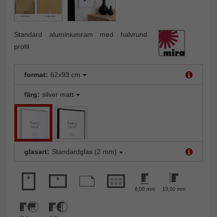
Standard aluminiumram med halvrund
profil
format:
62x93 cm
färg:
silver matt
glasart:
Standardglas (2 mm)
8,00 mm
19,00 mm