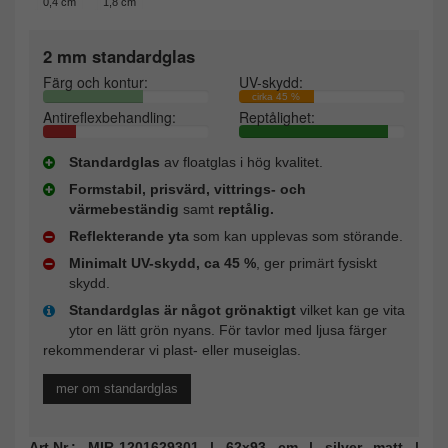
0,4 cm
1,8 cm
2 mm standardglas
Färg och kontur:
UV-skydd:
cirka 45 %
Antireflexbehandling:
Reptålighet:
Standardglas
av floatglas i hög kvalitet.
Formstabil, prisvärd, vittrings- och
värmebeständig
samt
reptålig.
Reflekterande yta
som kan upplevas som störande.
Minimalt UV-skydd, ca 45 %
, ger primärt fysiskt
skydd.
Standardglas är något grönaktigt
vilket kan ge vita
ytor en lätt grön nyans. För tavlor med ljusa färger
rekommenderar vi plast- eller museiglas.
mer om standardglas
Art.Nr.: MIR-1201629301 | 62x93 cm | silver matt |