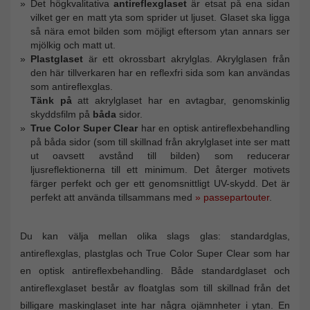
Det högkvalitativa
antireflexglaset
är etsat på ena sidan
vilket ger en matt yta som sprider ut ljuset. Glaset ska ligga
så nära emot bilden som möjligt eftersom ytan annars ser
mjölkig och matt ut.
Plastglaset
är ett okrossbart akrylglas. Akrylglasen från
den här tillverkaren har en reflexfri sida som kan användas
som antireflexglas.
Tänk på
att akrylglaset har en avtagbar, genomskinlig
skyddsfilm på
båda
sidor.
True Color Super Clear
har en optisk antireflexbehandling
på båda sidor (som till skillnad från akrylglaset inte ser matt
ut oavsett avstånd till bilden) som reducerar
ljusreflektionerna till ett minimum. Det återger motivets
färger perfekt och ger ett genomsnittligt UV-skydd. Det är
perfekt att använda tillsammans med
» passepartouter
.
Du kan välja mellan olika slags glas: standardglas,
antireflexglas, plastglas och True Color Super Clear som har
en optisk antireflexbehandling. Både standardglaset och
antireflexglaset består av floatglas som till skillnad från det
billigare maskinglaset inte har några ojämnheter i ytan. En