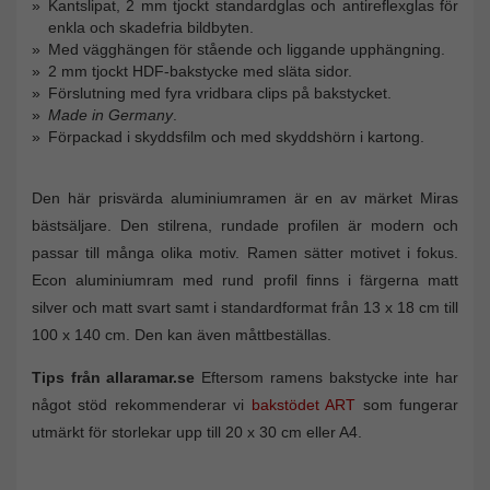
Kantslipat, 2 mm tjockt standardglas och antireflexglas för
enkla och skadefria bildbyten.
Med vägghängen för stående och liggande upphängning.
2 mm tjockt HDF-bakstycke med släta sidor.
Förslutning med fyra vridbara clips på bakstycket.
Made in Germany
.
Förpackad i skyddsfilm och med skyddshörn i kartong.
Den här prisvärda aluminiumramen är en av märket Miras
bästsäljare. Den stilrena, rundade profilen är modern och
passar till många olika motiv. Ramen sätter motivet i fokus.
Econ aluminiumram med rund profil finns i färgerna matt
silver och matt svart samt i standardformat från 13 x 18 cm till
100 x 140 cm. Den kan även måttbeställas.
Tips från allaramar.se
Eftersom ramens bakstycke inte har
något stöd rekommenderar vi
bakstödet ART
som fungerar
utmärkt för storlekar upp till 20 x 30 cm eller A4.