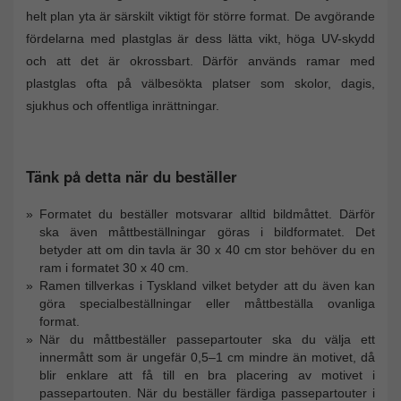
helt plan yta är särskilt viktigt för större format. De avgörande
fördelarna med plastglas är dess lätta vikt, höga UV-skydd
och att det är okrossbart. Därför används ramar med
plastglas ofta på välbesökta platser som skolor, dagis,
sjukhus och offentliga inrättningar.
Tänk på detta när du beställer
Formatet du beställer motsvarar alltid bildmåttet. Därför
ska även måttbeställningar göras i bildformatet. Det
betyder att om din tavla är 30 x 40 cm stor behöver du en
ram i formatet 30 x 40 cm.
Ramen tillverkas i Tyskland vilket betyder att du även kan
göra specialbeställningar eller måttbeställa ovanliga
format.
När du måttbeställer passepartouter ska du välja ett
innermått som är ungefär 0,5–1 cm mindre än motivet, då
blir enklare att få till en bra placering av motivet i
passepartouten. När du beställer färdiga passepartouter i