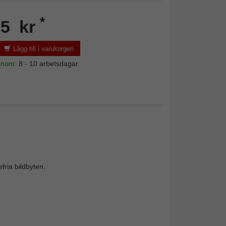
*
05 kr
Lägg till i varukorgen
 inom:
8 - 10 arbetsdagar
fria bildbyten.