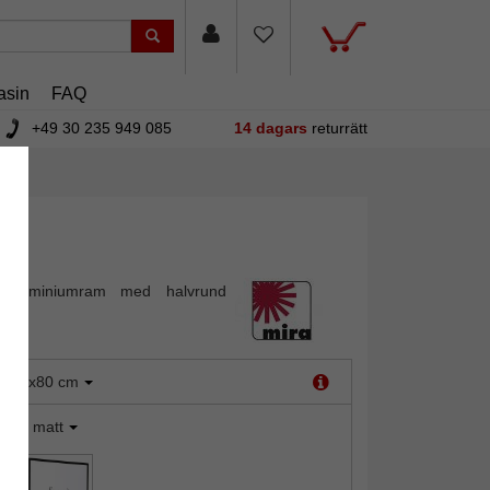
asin
FAQ
+49 30 235 949 085
14 dagars
returrätt
 aluminiumram med halvrund
:
80x80 cm
ilver matt