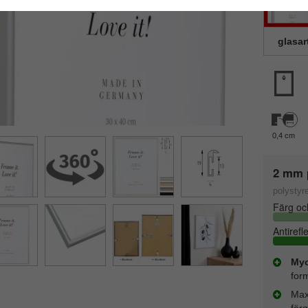
glasar
0,4 cm
2 mm p
polystyr
Färg oc
Antirefl
Myc
for
Max
färg