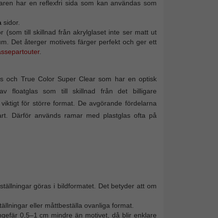
erkaren har en reflexfri sida som kan användas som
a
sidor.
(som till skillnad från akrylglaset inte ser matt ut
mum. Det återger motivets färger perfekt och ger ett
assepartouter
.
glas och True Color Super Clear som har en optisk
v floatglas som till skillnad från det billigare
 viktigt för större format. De avgörande fördelarna
art. Därför används ramar med plastglas ofta på
tällningar göras i bildformatet. Det betyder att om
ällningar eller måttbeställa ovanliga format.
ngefär 0,5–1 cm mindre än motivet, då blir enklare