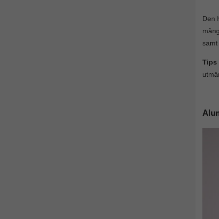
Den h
många
samt 
Tips
utmär
Alum