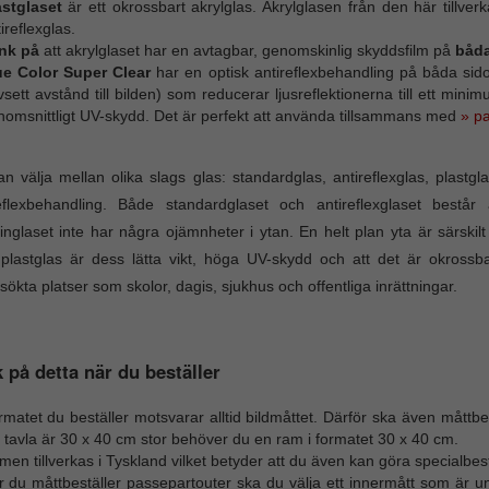
astglaset
är ett okrossbart akrylglas. Akrylglasen från den här tillv
ireflexglas.
nk på
att akrylglaset har en avtagbar, genomskinlig skyddsfilm på
båd
ue Color Super Clear
har en optisk antireflexbehandling på båda sidor 
sett avstånd till bilden) som reducerar ljusreflektionerna till ett mini
nomsnittligt UV-skydd. Det är perfekt att använda tillsammans med
» p
n välja mellan olika slags glas: standardglas, antireflexglas, plast
eflexbehandling. Både standardglaset och antireflexglaset består a
nglaset inte har några ojämnheter i ytan. En helt plan yta är särskilt
lastglas är dess lätta vikt, höga UV-skydd och att det är okrossb
sökta platser som skolor, dagis, sjukhus och offentliga inrättningar.
 på detta när du beställer
matet du beställer motsvarar alltid bildmåttet. Därför ska även måttbes
 tavla är 30 x 40 cm stor behöver du en ram i formatet 30 x 40 cm.
en tillverkas i Tyskland vilket betyder att du även kan göra specialbest
r du måttbeställer passepartouter ska du välja ett innermått som är u