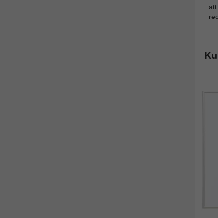
att
re
Ku