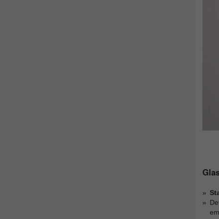
Glas
St
Det
emo