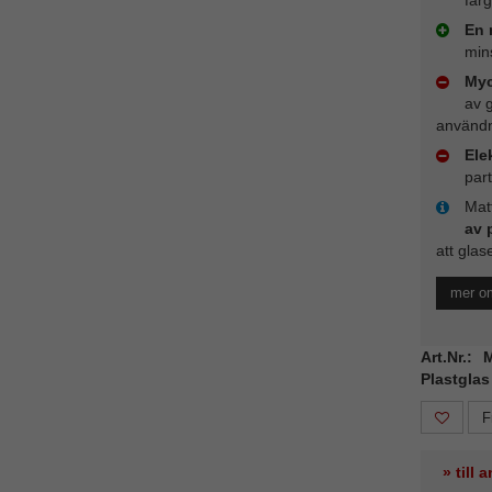
En 
mins
Myc
av 
användn
Ele
part
Matt
av 
att glas
mer om
Art.Nr.:
Plastglas
F
» till