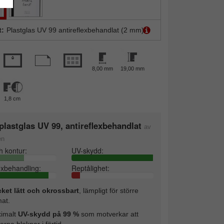
t:
Plastglas UV 99 antireflexbehandlat (2 mm)
8,00 mm
19,00 mm
1,8 cm
lastglas UV 99, antireflexbehandlat
av
en
h kontur:
UV-skydd:
exbehandling:
Reptålighet:
ket lätt och okrossbart
, lämpligt för större
mat.
imalt
UV-skydd på 99 %
som motverkar att
erna bleknar i förtid.