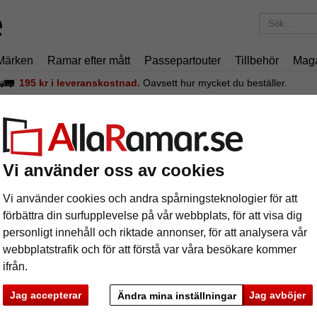
Märken
Ramar efter mått
Passepartouter
Tillbehör
Mag
195 kr
i leveranskostnad.
Oavsett hur mycket du beställer.
iniumram Econ rund
uminiumram Econ rund
Vi använder oss av cookies
Standard
Vi använder cookies och andra spårningsteknologier för att
profil
förbättra din surfupplevelse på vår webbplats, för att visa dig
personligt innehåll och riktade annonser, för att analysera vår
format
webbplatstrafik och för att förstå var våra besökare kommer
ifrån.
färg:
s
Jag accepterar
Jag avböjer
Ändra mina inställningar
ka
Nästa