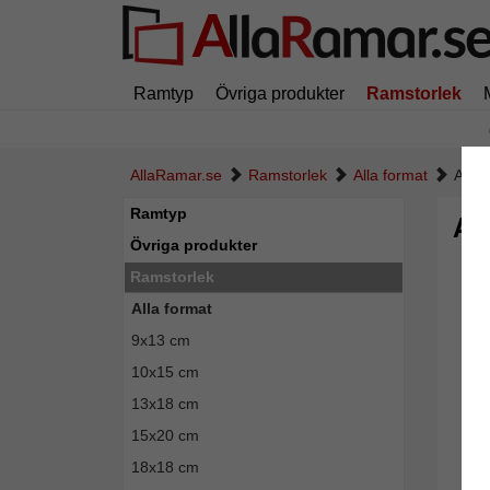
Ramtyp
Övriga produkter
Ramstorlek
AllaRamar.se
Ramstorlek
Alla format
Alum
Ramtyp
Al
Övriga produkter
Ramstorlek
Alla format
9x13 cm
10x15 cm
13x18 cm
15x20 cm
18x18 cm
Tillba