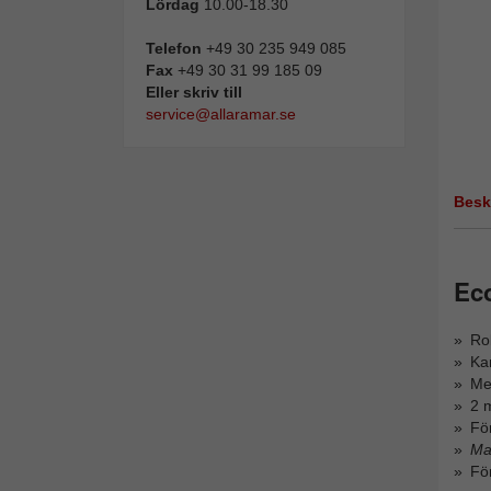
Lördag
10.00-18.30
Telefon
+49 30 235 949 085
Fax
+49 30 31 99 185 09
Eller skriv till
service@allaramar.se
Besk
Ec
Rob
Kan
Me
2 
För
Ma
Fö