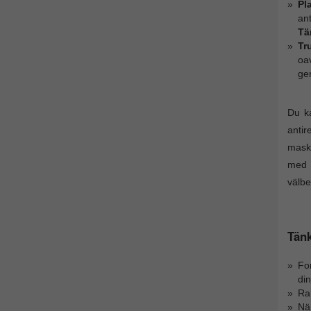
Pl
ant
Tä
Tr
oav
ge
Du ka
antir
maski
med p
välbe
Tänk
For
din
Ram
Nä