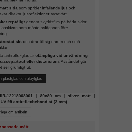
matt sida
som sprider infallande ljus och
kar direkta ljusreflektioner avsevärt.
ket reptåligt
genom skyddsfilm på båda sidor
glasskivan som måste avlägsnas före
ing.
ktrostatiskt
och drar till sig damm och små
iklar.
a antireflexglas är
olämpliga vid användning
passepartout eller distansram
. Avståndet gör
et ser grumligt ut.
 plastglas och akrylglas
 MIR-12218008001 | 80x80 cm | silver matt |
 UV 99 antireflexbehandlat (2 mm)
råga om artikeln
 anpassade mått