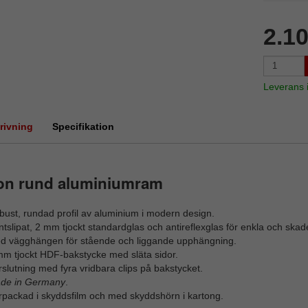
2.1
Leverans
rivning
Specifikation
on rund aluminiumram
ust, rundad profil av aluminium i modern design.
tslipat, 2 mm tjockt standardglas och antireflexglas för enkla och skade
d vägghängen för stående och liggande upphängning.
mm tjockt HDF-bakstycke med släta sidor.
slutning med fyra vridbara clips på bakstycket.
de in Germany
.
rpackad i skyddsfilm och med skyddshörn i kartong.