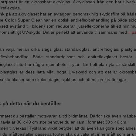
astglaset
är ett okrossbart akrylglas. Akrylglasen från den här tillv
ireflexglas.
nk på
att akrylglaset har en avtagbar, genomskinlig skyddsfilm på
båd
ue Color Super Clear
har en optisk antireflexbehandling på båda sidor 
sett avstånd till bilden) som reducerar ljusreflektionerna till ett mini
nomsnittligt UV-skydd. Det är perfekt att använda tillsammans med
» p
n välja mellan olika slags glas: standardglas, antireflexglas, plast
eflexbehandling. Både standardglaset och antireflexglaset består a
nglaset inte har några ojämnheter i ytan. En helt plan yta är särskilt
lastglas är dess lätta vikt, höga UV-skydd och att det är okrossb
sökta platser som skolor, dagis, sjukhus och offentliga inrättningar.
 på detta när du beställer
matet du beställer motsvarar alltid bildmåttet. Därför ska även måttbes
 tavla är 30 x 40 cm stor behöver du en ram i formatet 30 x 40 cm.
en tillverkas i Tyskland vilket betyder att du även kan göra specialbest
r du måttbeställer passepartouter ska du välja ett innermått som är u