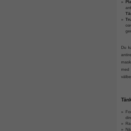
Pl
ant
Tä
Tr
oav
ge
Du ka
antir
maski
med p
välbe
Tänk
For
din
Ram
Nä