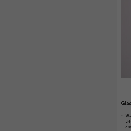
Glas
St
Det
emo