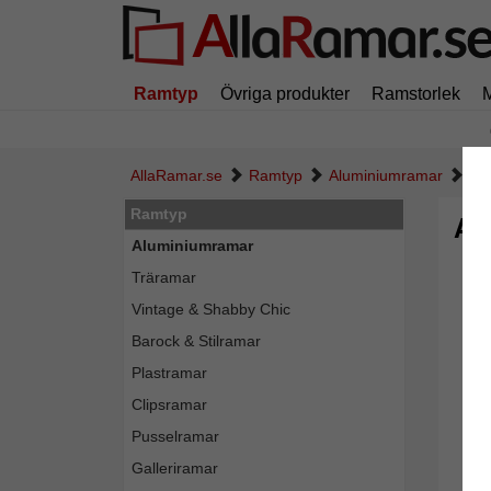
Ramtyp
Övriga produkter
Ramstorlek
AllaRamar.se
Ramtyp
Aluminiumramar
Al
Ramtyp
Al
Aluminiumramar
Träramar
Vintage & Shabby Chic
Barock & Stilramar
Plastramar
Clipsramar
Pusselramar
Galleriramar
Tillba