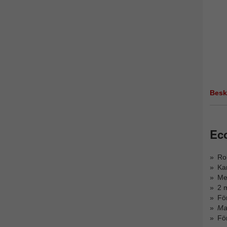
Besk
Ec
Rob
Kan
Me
2 
För
Ma
Fö