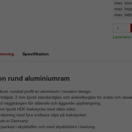
max. bre
max. höj
max. bild
Leverans
rivning
Specifikation
on rund aluminiumram
ust, rundad profil av aluminium i modern design.
tslipat, 2 mm tjockt standardglas och antireflexglas för enkla och skade
d vägghängen för stående och liggande upphängning.
mm tjockt HDF-bakstycke med släta sidor.
slutning med fyra vridbara clips på bakstycket.
de in Germany
.
rpackad i skyddsfilm och med skyddshörn i kartong.