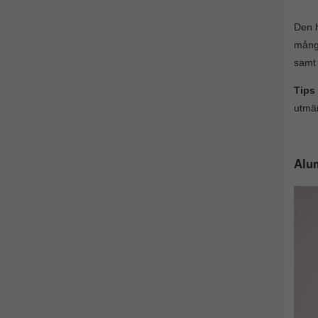
Den h
många
samt 
Tips
utmär
Alum