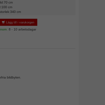
dd:70 cm
d:100 cm
storlek:340 cm
Lägg till i varukorgen
 inom:
8 - 10 arbetsdagar
fria bildbyten.