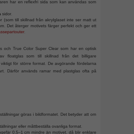
erkaren har en reflexfri sida som kan användas som
a
sidor.
(som till skillnad från akrylglaset inte ser matt ut
mum. Det återger motivets färger perfekt och ger ett
assepartouter
.
glas och True Color Super Clear som har en optisk
v floatglas som till skillnad från det billigare
 viktigt för större format. De avgörande fördelarna
art. Därför används ramar med plastglas ofta på
tällningar göras i bildformatet. Det betyder att om
ällningar eller måttbeställa ovanliga format.
ngefär 0,5–1 cm mindre än motivet, då blir enklare