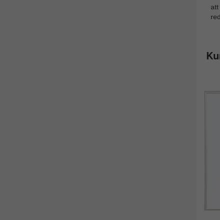
att
re
Ku