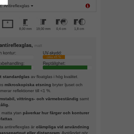
t:
Antireflexglas
8,00 mm
19,00 mm
0,4 cm
1,8 cm
ntireflexglas,
matt
h kontur:
UV-skydd:
cirka 45 %
exbehandling:
Reptålighet:
t standardglas
av floatglas i hög kvalitet.
ns
mikroskopiska etsning
bryter ljuset och
merar reflektioner till <1 %.
mstabil, vittrings- och värmebeständig
samt
ålig.
 matta ytan
påverkar hur färger och konturer
fattas
.
a antireflexglas är
olämpliga vid användning
passepartout eller distansram
. Avståndet gör