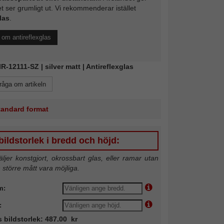
et ser grumligt ut. Vi rekommenderar istället
las
.
l om antireflexglas
IR-12111-SZ | silver matt | Antireflexglas
råga om artikeln
standard format
ildstorlek i bredd och höjd:
jer konstgjort, okrossbart glas, eller ramar utan
n större mått vara möjliga.
m:
:
s bildstorlek: 487.00 kr