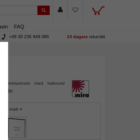
sin
FAQ
+49 30 235 949 085
14 dagars
returrätt
 aluminiumram med halvrund
ter mått
ilver matt