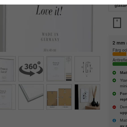
glasar
2 mm a
Färg oc
Antirefl
Mat
Yta
mini
For
rept
Den
upp
Matt
av 