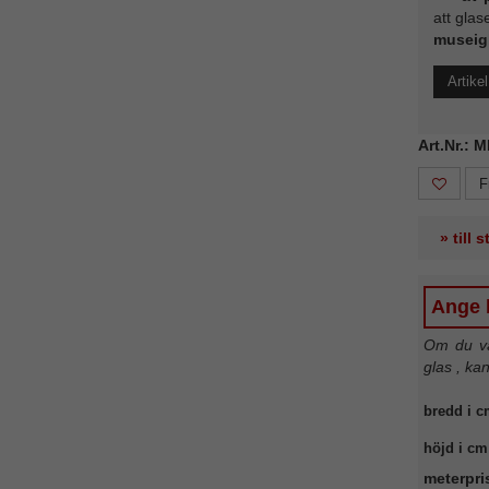
att glas
museig
Artike
Art.Nr.: M
F
» till 
Ange b
Om du väl
glas , ka
bredd i c
höjd i cm
meterpri