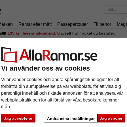
Märken
Ramar efter mått
Passepartouter
Tillbehör
Maga
195 kr
i leveranskostnad.
Oavsett hur mycket du beställer.
uminiumram Econ rund efter mått
uminiumram Econ rund efter mått
Vi använder oss av cookies
Standard
Vi använder cookies och andra spårningsteknologier för att
profil - ef
förbättra din surfupplevelse på vår webbplats, för att visa dig
personligt innehåll och riktade annonser, för att analysera vår
färg:
s
webbplatstrafik och för att förstå var våra besökare kommer
ifrån.
Jag accepterar
Jag avböjer
Ändra mina inställningar
ka
Nästa