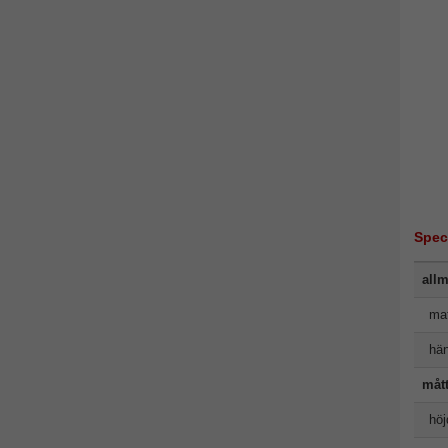
Spec
allm
mat
hän
måt
höj