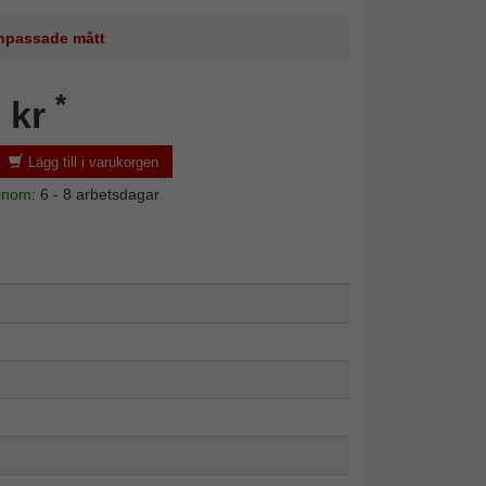
 anpassade mått
*
 kr
Lägg till i varukorgen
 inom:
6 - 8 arbetsdagar