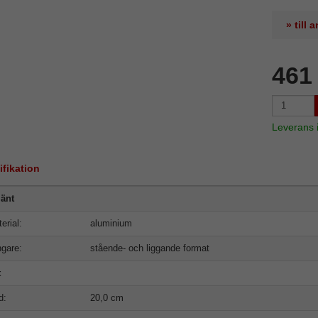
» till
461
Leverans
ifikation
änt
erial:
aluminium
gare:
stående- och liggande format
t
d:
20,0 cm