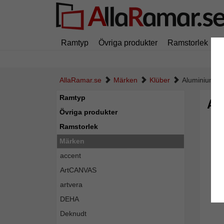
Ramtyp
Övriga produkter
Ramstorlek
M
AllaRamar.se
Märken
Klüber
Aluminiumra
Ramtyp
Al
Övriga produkter
Ramstorlek
Märken
accent
ArtCANVAS
artvera
DEHA
Deknudt
Tillba