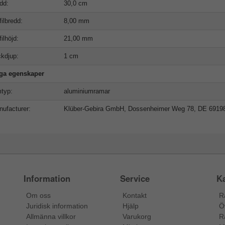
dd:
30,0 cm
filbredd:
8,00 mm
filhöjd:
21,00 mm
kdjup:
1 cm
iga egenskaper
typ:
aluminiumramar
ufacturer:
Klüber-Gebira GmbH, Dossenheimer Weg 78, DE 6919
Information
Service
Ka
Om oss
Kontakt
R
Juridisk information
Hjälp
Ö
Allmänna villkor
Varukorg
R