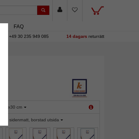
sin
FAQ
+49 30 235 949 085
14 dagars
returrätt
:
20x30 cm
ilver sidenmatt, borstad utsida