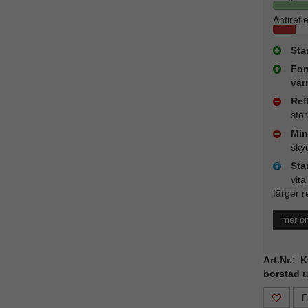
Antirefl
Sta
For
vär
Ref
stö
Min
sky
Sta
vita
färger r
mer o
Art.Nr.: 
borstad u
F