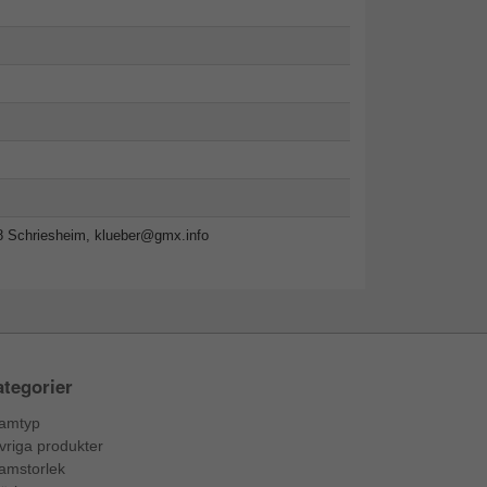
8 Schriesheim,
klueber@gmx.info
tegorier
amtyp
vriga produkter
amstorlek