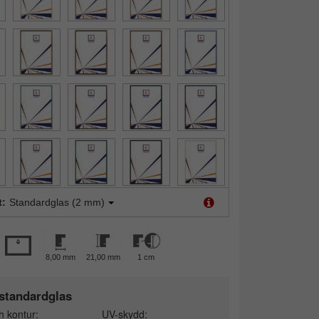
t:
Standardglas (2 mm)
8,00 mm
21,00 mm
1 cm
standardglas
h kontur:
UV-skydd: