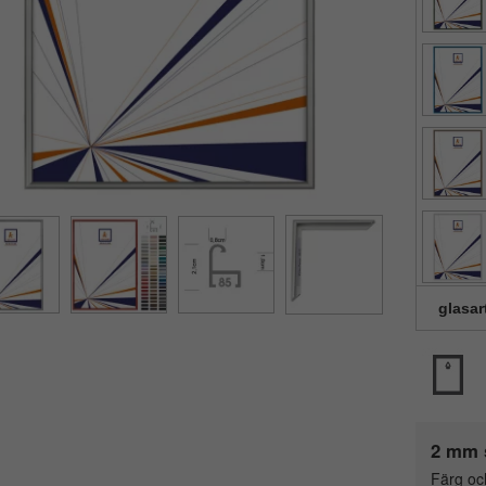
glasar
2 mm 
Färg oc