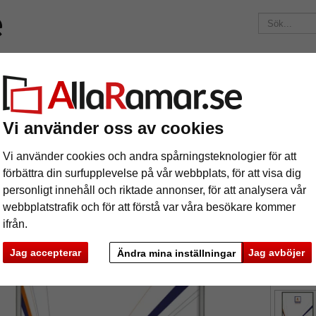
ärken
Ramar efter mått
Passepartouter
Tillbehör
Maga
195 kr
i leveranskostnad.
Oavsett hur mycket du beställer.
m Miguel
Vi använder oss av cookies
uminiumram Miguel
Vi använder cookies och andra spårningsteknologier för att
förbättra din surfupplevelse på vår webbplats, för att visa dig
personligt innehåll och riktade annonser, för att analysera vår
webbplatstrafik och för att förstå var våra besökare kommer
ifrån.
format
Jag accepterar
Jag avböjer
Ändra mina inställningar
färg:
s
ka
Nästa