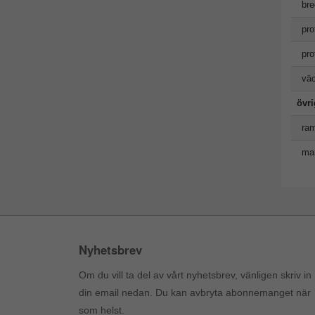
bre
pro
pro
väc
övr
ram
man
Nyhetsbrev
Om du vill ta del av vårt nyhetsbrev, vänligen skriv in
din email nedan. Du kan avbryta abonnemanget när
som helst.