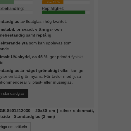
cirka 45 %
exbehandling:
Reptålighet:
ndardglas
av floatglas i hög kvalitet.
mstabil, prisvärd, vittrings- och
mebeständig
samt
reptålig.
lekterande yta
som kan upplevas som
rande.
imalt UV-skydd, ca 45 %
, ger primärt fysiskt
dd.
ndardglas är något grönaktigt
vilket kan ge
 ytor en lätt grön nyans. För tavlor med ljusa
ekommenderar vi plast- eller museiglas.
m standardglas
KGE-8501212030 | 20x30 cm | silver sidenmatt,
tsida | Standardglas (2 mm)
råga om artikeln