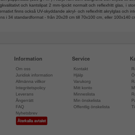
kvalitativt och kantslipat 2 mm-tjockt normalt och reflexfritt glas, i s
ernativt finns också UV-skyddande akryl- och reflexfritt akrylglas och inte
ns i 34 standardformat - från 20x28 cm till 70x100 cm, eller 100x140 cm 
Information
Service
Ka
Om oss
Kontakt
R
Juridisk information
Hjälp
Ö
Allmänna villkor
Varukorg
R
Integritetspolicy
Mitt konto
M
Leverans
Minneslista
R
Ångerrätt
Min önskelista
P
FAQ
Offentlig önskelista
Ti
Nyhetsbrev
Återkalla avtalet