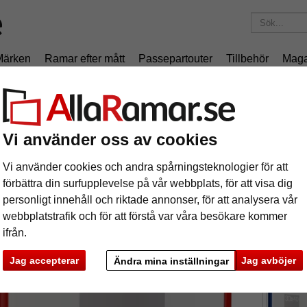
Märken
Ramar efter mått
Passepartouter
Tillbehör
Maga
195 kr
i leveranskostnad.
Oavsett hur mycket du beställer.
iumram Superba
uminiumram Superba
Vi använder oss av cookies
Vi använder cookies och andra spårningsteknologier för att
DEHA Des
förbättra din surfupplevelse på vår webbplats, för att visa dig
bearbetad
personligt innehåll och riktade annonser, för att analysera vår
webbplatstrafik och för att förstå var våra besökare kommer
ifrån.
format
Jag accepterar
Jag avböjer
Ändra mina inställningar
färg:
k
ka
Nästa