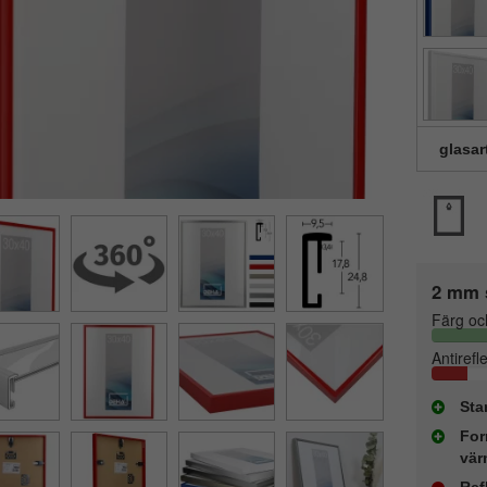
glasar
2 mm 
Färg oc
Antirefl
Sta
For
vär
Ref