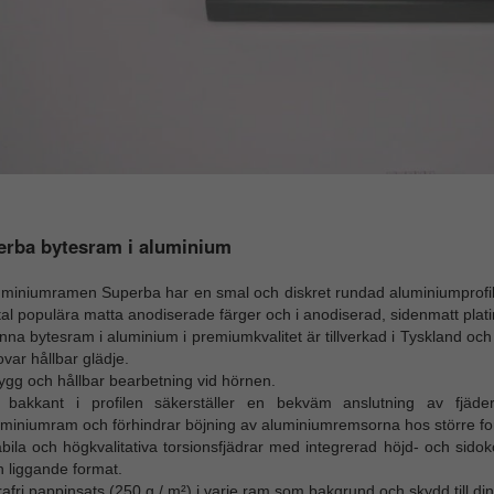
erba bytesram i aluminium
miniumramen Superba har en smal och diskret rundad aluminiumprofil, s
al populära matta anodiserade färger och i anodiserad, sidenmatt plati
nna bytesram i aluminium i premiumkvalitet är tillverkad i Tyskland 
ovar hållbar glädje.
ygg och hållbar bearbetning vid hörnen.
 bakkant i profilen säkerställer en bekväm anslutning av fjäderl
uminiumram och förhindrar böjning av aluminiumremsorna hos större fo
abila och högkvalitativa torsionsfjädrar med integrerad höjd- och s
 liggande format.
afri pappinsats (250 g / m²) i varje ram som bakgrund och skydd till din 