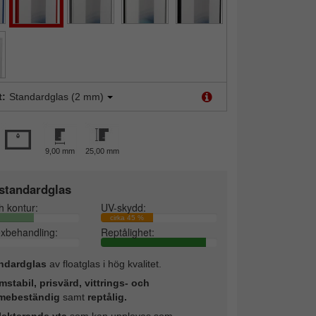
t:
Standardglas (2 mm)
9,00 mm
25,00 mm
standardglas
h kontur:
UV-skydd:
cirka 45 %
exbehandling:
Reptålighet:
ndardglas
av floatglas i hög kvalitet.
mstabil, prisvärd, vittrings- och
mebeständig
samt
reptålig.
lekterande yta
som kan upplevas som