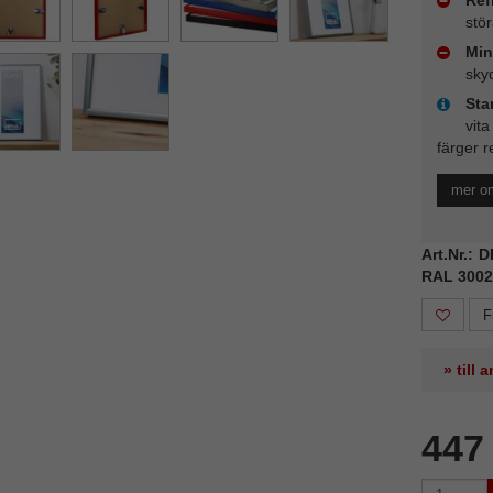
stö
Min
sky
Sta
vita
färger r
mer o
Art.Nr.: 
RAL 3002
F
» till
447