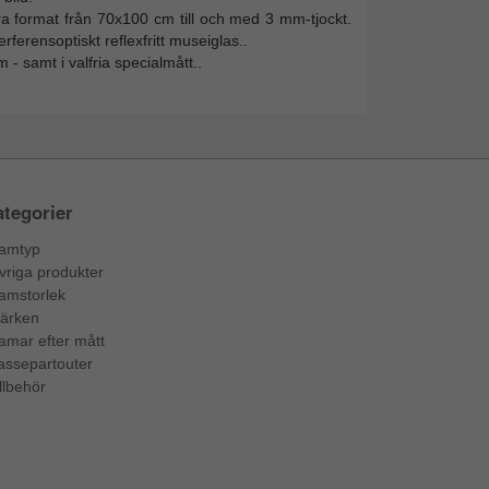
tora format från 70x100 cm till och med 3 mm-tjockt.
rferensoptiskt reflexfritt museiglas..
- samt i valfria specialmått..
tegorier
amtyp
vriga produkter
amstorlek
ärken
amar efter mått
assepartouter
llbehör