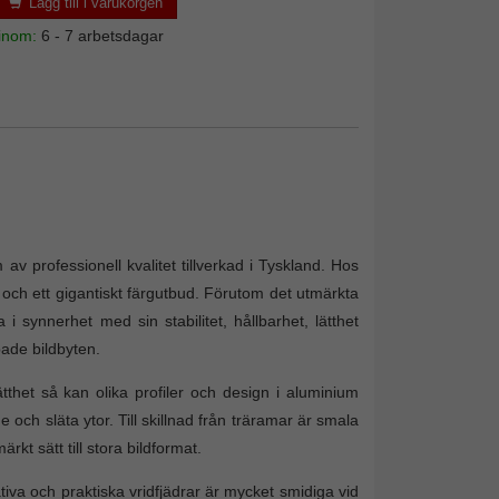
Lägg till i varukorgen
 inom:
6 - 7 arbetsdagar
v professionell kvalitet tillverkad i Tyskland. Hos
r och ett gigantiskt färgutbud. Förutom det utmärkta
 synnerhet med sin stabilitet, hållbarhet, lätthet
pade bildbyten.
ätthet så kan olika profiler och design i aluminium
och släta ytor. Till skillnad från träramar är smala
kt sätt till stora bildformat.
va och praktiska vridfjädrar är mycket smidiga vid