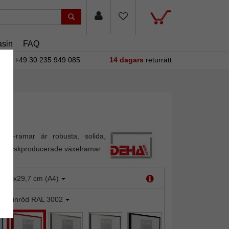
sin
FAQ
+49 30 235 949 085
14 dagars
returrätt
ign-ramar är robusta, solida,
e, tyskproducerade växelramar
:
21x29,7 cm (A4)
arminröd RAL 3002