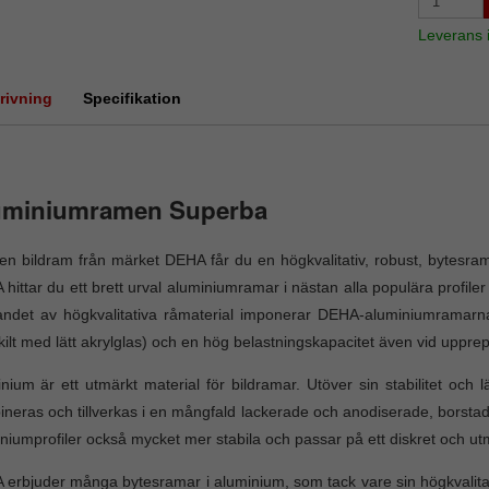
Leverans
rivning
Specifikation
uminiumramen Superba
n bildram från märket DEHA får du en högkvalitativ, robust, bytesram a
hittar du ett brett urval aluminiumramar i nästan alla populära profile
andet av högkvalitativa råmaterial imponerar DEHA-aluminiumramarna i
kilt med lätt akrylglas) och en hög belastningskapacitet även vid uppre
nium är ett utmärkt material för bildramar. Utöver sin stabilitet och l
neras och tillverkas i en mångfald lackerade och anodiserade, borstade 
niumprofiler också mycket mer stabila och passar på ett diskret och utmär
erbjuder många bytesramar i aluminium, som tack vare sin högkvalitati