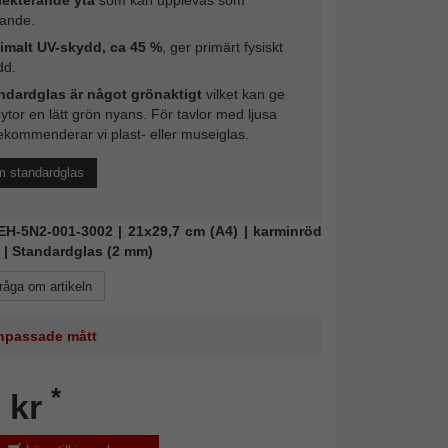
rande.
imalt UV-skydd, ca 45 %
, ger primärt fysiskt
dd.
ndardglas är något grönaktigt
vilket kan ge
 ytor en lätt grön nyans. För tavlor med ljusa
ekommenderar vi plast- eller museiglas.
m standardglas
DEH-5N2-001-3002 | 21x29,7 cm (A4) | karminröd
 | Standardglas (2 mm)
råga om artikeln
 anpassade mått
*
 kr