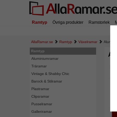
Ramtyp
Övriga produkter
Ramstorlek
AllaRamar.se
Ramtyp
Växelramar
Alumin
Ramtyp
Al
Aluminiumramar
Träramar
Vintage & Shabby Chic
Barock & Stilramar
Plastramar
Clipsramar
Pusselramar
Galleriramar
Tillba