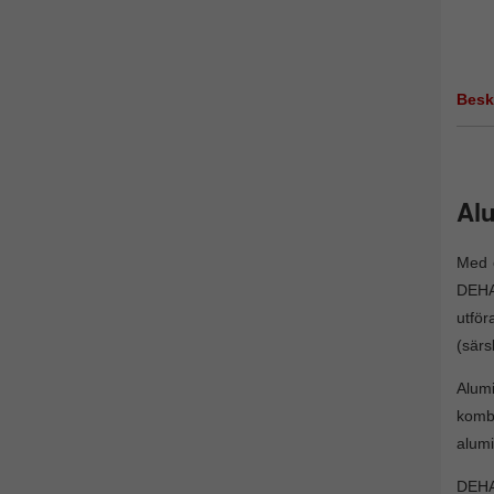
Besk
Al
Med e
DEHA 
utför
(särs
Alumi
kombi
alumi
DEHA 