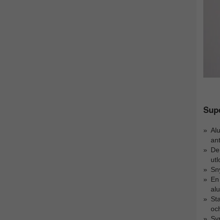
Sup
Alu
ant
De
utl
Sn
En
al
St
och
Syr