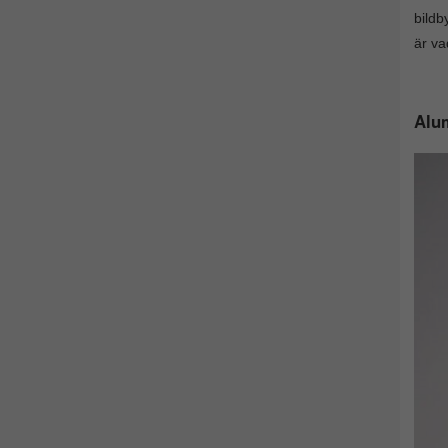
bildb
är va
Alum