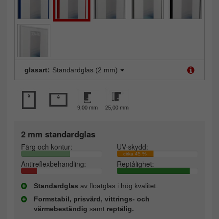
glasart:
Standardglas (2 mm)
9,00 mm
25,00 mm
2 mm standardglas
Färg och kontur:
UV-skydd:
cirka 45 %
Antireflexbehandling:
Reptålighet:
Standardglas
av floatglas i hög kvalitet.
Formstabil, prisvärd, vittrings- och
värmebeständig
samt
reptålig.