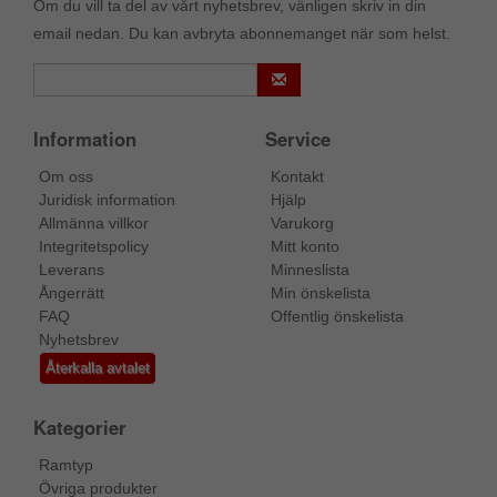
Om du vill ta del av vårt nyhetsbrev, vänligen skriv in din
email nedan. Du kan avbryta abonnemanget när som helst.
Information
Service
Om oss
Kontakt
Juridisk information
Hjälp
Allmänna villkor
Varukorg
Integritetspolicy
Mitt konto
Leverans
Minneslista
Ångerrätt
Min önskelista
FAQ
Offentlig önskelista
Nyhetsbrev
Återkalla avtalet
Kategorier
Ramtyp
Övriga produkter