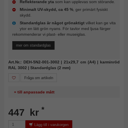
Reflekterande yta
som kan upplevas som störande.
Minimalt UV-skydd, ca 45 %
, ger primärt fysiskt
skydd.
Standardglas är något grönaktigt
vilket kan ge vita
ytor en lätt grön nyans. För tavlor med ljusa färger
rekommenderar vi plast- eller museiglas.
mer om standardglas
Art.Nr.: DEH-5N2-001-3002 | 21x29,7 cm (A4) | karminröd
RAL 3002 | Standardglas (2 mm)
Fråga om artikeln
» till anpassade mått
*
447 kr
Lägg till i varukorgen