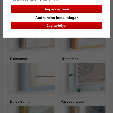
Jag accepterar
Aluminiumramar
Träramar
Ändra mina inställningar
Jag avböjer
Plastramar
Clipsramar
Barockramar
Passepartouter