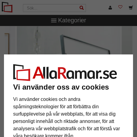
Kategorier
Vi använder oss av cookies
Vi använder cookies och andra
spårningsteknologier för att förbättra din
surfupplevelse på vår webbplats, för att visa dig
Design och kvalitet
personligt innehåll och riktade annonser, för att
aluminiumramar från Nielsen Design
analysera vår webbplatstrafik och för att förstå var
våra besökare kommer ifrån.