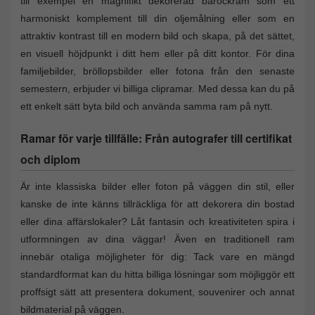
till exempel en magnifikt dekorerad barockram som ett
harmoniskt komplement till din oljemålning eller som en
attraktiv kontrast till en modern bild och skapa, på det sättet,
en visuell höjdpunkt i ditt hem eller på ditt kontor. För dina
familjebilder, bröllopsbilder eller fotona från den senaste
semestern, erbjuder vi billiga clipramar. Med dessa kan du på
ett enkelt sätt byta bild och använda samma ram på nytt.
Ramar för varje tillfälle: Från autografer till certifikat
och diplom
Är inte klassiska bilder eller foton på väggen din stil, eller
kanske de inte känns tillräckliga för att dekorera din bostad
eller dina affärslokaler? Låt fantasin och kreativiteten spira i
utformningen av dina väggar! Även en traditionell ram
innebär otaliga möjligheter för dig: Tack vare en mängd
standardformat kan du hitta billiga lösningar som möjliggör ett
proffsigt sätt att presentera dokument, souvenirer och annat
bildmaterial på väggen.