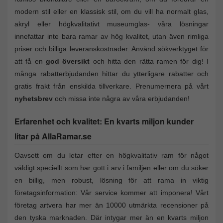
modern stil eller en klassisk stil, om du vill ha normalt glas,
akryl eller högkvalitativt museumglas- våra lösningar
innefattar inte bara ramar av hög kvalitet, utan även rimliga
priser och billiga leveranskostnader. Använd sökverktyget för
att få en
god översikt
och hitta den rätta ramen för dig! I
många rabatterbjudanden hittar du ytterligare rabatter och
gratis frakt från enskilda tillverkare. Prenumernera på vårt
nyhetsbrev
och missa inte några av våra erbjudanden!
Erfarenhet och kvalitet: En kvarts miljon kunder
litar på AllaRamar.se
Oavsett om du letar efter en högkvalitativ ram för något
väldigt speciellt som har gott i arv i familjen eller om du söker
en billig, men robust, lösning för att rama in viktig
företagsinformation: Vår service kommer att imponera! Vårt
företag artvera har mer än 10000 utmärkta recensioner på
den tyska marknaden. Där intygar mer än en kvarts miljon