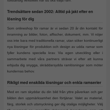
fullständig flexibilitet när du ska välja ram.
Trendsättare sedan 2002: Alltid på jakt efter en
lösning för dig
Som onlineshop för ramar är vi sedan 20 år din kontakt för
inramning av bilder, foton, affischer, dokument, mm. Vi nöjer
oss inte bara med traditionella ramar, utan söker kontinuerligt
nya lösningar för produktion och design av udda ramar som
fyller kundens speciella krav. Via egen utveckling eller i
sammarbete med våra partners strävar vi efter att kunna
erbjuda dig snygga, skräddarsydda ramlösningar som möter
kundernas behov.
Rikligt med enskilda lösningar och enkla ramserier
Med en ram skyddar du din bild från yttre påverkan och ger
bilden den uppmärksamhet den förtjänar. Valet av material,
färg, storlek och utsmyckning ger dig otaliga möjligheter. Välj