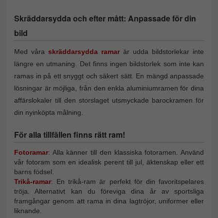
Skräddarsydda och efter mått: Anpassade för din
bild
Med våra
skräddarsydda ramar
är udda bildstorlekar inte
längre en utmaning. Det finns ingen bildstorlek som inte kan
ramas in på ett snyggt och säkert sätt. En mängd anpassade
lösningar är möjliga, från den enkla aluminiumramen för dina
affärslokaler till den storslaget utsmyckade barockramen för
din nyinköpta målning.
För alla tillfällen finns rätt ram!
Fotoramar
: Alla känner till den klassiska fotoramen. Använd
vår fotoram som en idealisk perent till jul, äktenskap eller ett
barns födsel.
Trikå-ramar
: En trikå-ram är perfekt för din favoritspelares
tröja. Alternativt kan du föreviga dina år av sportsliga
framgångar genom att rama in dina lagtröjor, uniformer eller
liknande.