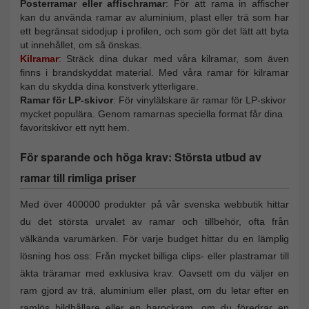
Posterramar eller affischramar
: För att rama in affischer
kan du använda ramar av aluminium, plast eller trä som har
ett begränsat sidodjup i profilen, och som gör det lätt att byta
ut innehållet, om så önskas.
Kilramar
: Sträck dina dukar med våra kilramar, som även
finns i brandskyddat material. Med våra ramar för kilramar
kan du skydda dina konstverk ytterligare.
Ramar för LP-skivor
: För vinylälskare är ramar för LP-skivor
mycket populära. Genom ramarnas speciella format får dina
favoritskivor ett nytt hem.
För sparande och höga krav: Största utbud av
ramar till rimliga priser
Med över 400000 produkter på vår svenska webbutik hittar
du det största urvalet av ramar och tillbehör, ofta från
välkända varumärken. För varje budget hittar du en lämplig
lösning hos oss: Från mycket billiga clips- eller plastramar till
äkta träramar med exklusiva krav. Oavsett om du väljer en
ram gjord av trä, aluminium eller plast, om du letar efter en
ramlös bildhållare eller en barockram, om du föredrar en