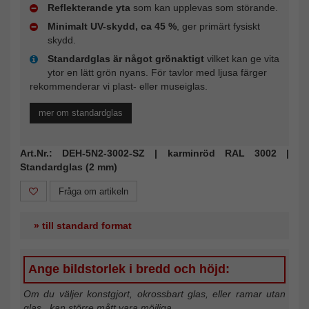
Reflekterande yta
som kan upplevas som störande.
Minimalt UV-skydd, ca 45 %
, ger primärt fysiskt
skydd.
Standardglas är något grönaktigt
vilket kan ge vita
ytor en lätt grön nyans. För tavlor med ljusa färger
rekommenderar vi plast- eller museiglas.
mer om standardglas
Art.Nr.: DEH-5N2-3002-SZ | karminröd RAL 3002 |
Standardglas (2 mm)
Fråga om artikeln
» till standard format
Ange bildstorlek i bredd och höjd:
Om du väljer konstgjort, okrossbart glas, eller ramar utan
glas , kan större mått vara möjliga.