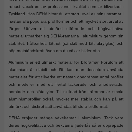
robust växelram av professionell kvalitet som är tillverkad i
Tyskland. Hos DEHA hittar du ett stort urval aluminiumramar i
nästan alla populära profilformer och ett mycket stort urval av
färger. Utöver ett utmärkt utförande och högkvalitativa
material utmärker sig DEHA-ramarna i aluminium genom sin
stabilitet, hållbarhet, lätthet (särskilt med lätt akrylglas) och
hög motståndskraft även om du växlar bilder ofta.
Aluminium är ett utmärkt material för bildramar. Förutom att
aluminium är stabilt och lätt kan man dessutom använda
materialet för att tillverka ett nästan obegränsat antal profiler
och modeller med ett flertal lackerade och anodiserade,
borstade och släta ytor. Till skillnad från träramar är smala
aluminiumprofiler också mycket mer stabila och kan på ett
utmärkt och diskret sätt användas till stora bildformat.
DEHA erbjuder många växelramar i aluminium. Tack vare
deras högkvalitativa och bekväma fjäderlås så är upprepade