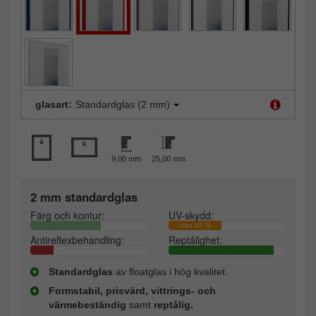
glasart:
Standardglas (2 mm)
9,00 mm
25,00 mm
2 mm standardglas
Färg och kontur:
UV-skydd:
cirka 45 %
Antireflexbehandling:
Reptålighet:
Standardglas
av floatglas i hög kvalitet.
Formstabil, prisvärd, vittrings- och
värmebeständig
samt
reptålig.