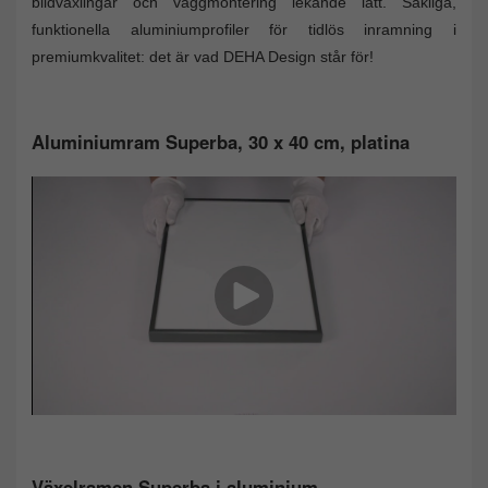
bildväxlingar och väggmontering lekande lätt. Sakliga,
funktionella aluminiumprofiler för tidlös inramning i
premiumkvalitet: det är vad DEHA Design står för!
Aluminiumram Superba, 30 x 40 cm, platina
Växelramen Superba i aluminium