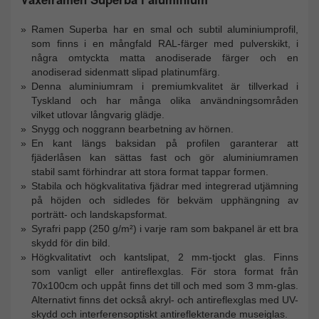
Ramen Superba har en smal och subtil aluminiumprofil,
som finns i en mångfald RAL-färger med pulverskikt, i
några omtyckta matta anodiserade färger och en
anodiserad sidenmatt slipad platinumfärg.
Denna aluminiumram i premiumkvalitet är tillverkad i
Tyskland och har många olika användningsområden
vilket utlovar långvarig glädje.
Snygg och noggrann bearbetning av hörnen.
En kant längs baksidan på profilen garanterar att
fjäderlåsen kan sättas fast och gör aluminiumramen
stabil samt förhindrar att stora format tappar formen.
Stabila och högkvalitativa fjädrar med integrerad utjämning
på höjden och sidledes för bekväm upphängning av
porträtt- och landskapsformat.
Syrafri papp (250 g/m²) i varje ram som bakpanel är ett bra
skydd för din bild.
Högkvalitativt och kantslipat, 2 mm-tjockt glas. Finns
som vanligt eller antireflexglas. För stora format från
70x100cm och uppåt finns det till och med som 3 mm-glas.
Alternativt finns det också akryl- och antireflexglas med UV-
skydd och interferensoptiskt antireflekterande museiglas.