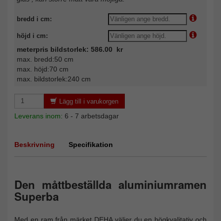
bredd i cm:
höjd i cm:
meterpris bildstorlek: 586.00 kr
max. bredd:50 cm
max. höjd:70 cm
max. bildstorlek:240 cm
Lägg till i varukorgen
Leverans inom:
6 - 7 arbetsdagar
Beskrivning
Specifikation
Den måttbeställda aluminiumramen
Superba
Med en ram från märket DEHA väljer du en högkvalitativ och