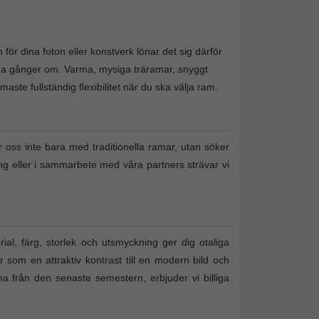
för dina foton eller konstverk lönar det sig därför
nga gånger om. Varma, mysiga träramar, snyggt
te fullständig flexibilitet när du ska välja ram.
r oss inte bara med traditionella ramar, utan söker
ing eller i sammarbete med våra partners strävar vi
al, färg, storlek och utsmyckning ger dig otaliga
r som en attraktiv kontrast till en modern bild och
tona från den senaste semestern, erbjuder vi billiga