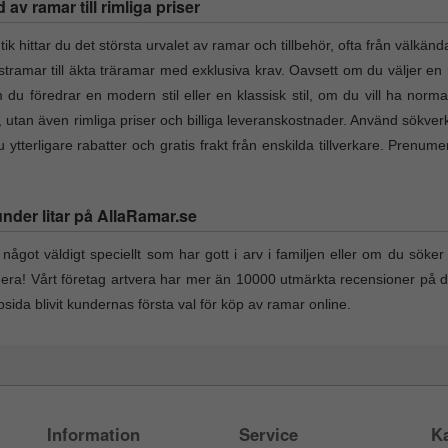
v ramar till rimliga priser
hittar du det största urvalet av ramar och tillbehör, ofta från välkänd
lastramar till äkta träramar med exklusiva krav. Oavsett om du väljer en 
du föredrar en modern stil eller en klassisk stil, om du vill ha norma
t, utan även rimliga priser och billiga leveranskostnader. Använd sökverk
ytterligare rabatter och gratis frakt från enskilda tillverkare. Prenum
under litar på AllaRamar.se
något väldigt speciellt som har gott i arv i familjen eller om du söker e
nera! Vårt företag artvera har mer än 10000 utmärkta recensioner på 
ida blivit kundernas första val för köp av ramar online.
Information
Service
Ka