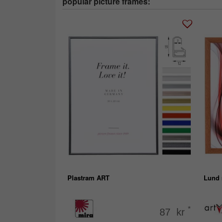
popular picture frames:
Plastram ART
Lund 
*
87 kr