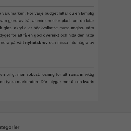
a varumärken. För varje budget hittar du en lämplig
ram gjord av trä, aluminium eller plast, om du letar
lt glas, akryl eller högkvalitativt museumglas- våra
tyget för att få en
god översikt
och hitta den rätta
ernera på vårt
nyhetsbrev
och missa inte några av
n billig, men robust, lösning för att rama in viktig
den tyska marknaden. Där intygar mer än en kvarts
tegorier