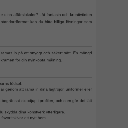
ler dina affärslokaler? Låt fantasin och kreativiteten
 standardformat kan du hitta billiga lösningar som
n ramas in på ett snyggt och säkert sätt. En mängd
ckramen för din nyinköpta målning.
barns födsel.
gar genom att rama in dina lagtröjor, uniformer eller
 begränsat sidodjup i profilen, och som gör det lätt
u skydda dina konstverk ytterligare.
favoritskivor ett nytt hem.