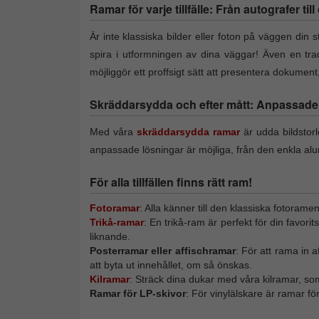
Ramar för varje tillfälle: Från autografer til
Är inte klassiska bilder eller foton på väggen din st
spira i utformningen av dina väggar! Även en trad
möjliggör ett proffsigt sätt att presentera dokumen
Skräddarsydda och efter mått: Anpassade f
Med våra
skräddarsydda ramar
är udda bildstor
anpassade lösningar är möjliga, från den enkla alu
För alla tillfällen finns rätt ram!
Fotoramar
: Alla känner till den klassiska fotorame
Trikå-ramar
: En trikå-ram är perfekt för din favori
liknande.
Posterramar eller affischramar
: För att rama in 
att byta ut innehållet, om så önskas.
Kilramar
: Sträck dina dukar med våra kilramar, so
Ramar för LP-skivor
: För vinylälskare är ramar f