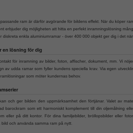
v passande ram är därför avgörande för bildens effekt. När du köper ram 
nt erbjuder dig möjligheten att hitta en perfekt inramningslösning må
diskreta enkla aluminiumramar - över 400 000 objekt ger dig i det närmas
r en lösning för dig
takt för inramning av bilder, foton, affischer, dokument, mm. Vi nöje
ign av udda ramar som fyller kundens speciella krav. Via egen utveckl
a ramlösningar som möter kundernas behov.
amserier
an och ger bilden den uppmärksamhet den förtjänar. Valet av materi
rad barockram som ett harmoniskt komplement till din oljemålning elle
em eller på ditt kontor. För dina familjebilder, bröllopsbilder eller fo
ta bild och använda samma ram på nytt.