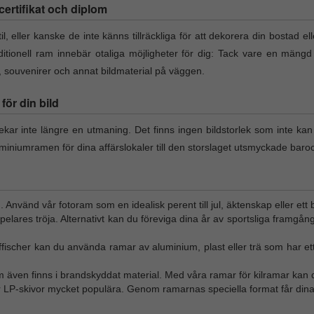
l certifikat och diplom
il, eller kanske de inte känns tillräckliga för att dekorera din bostad el
itionell ram innebär otaliga möjligheter för dig: Tack vare en mängd
t, souvenirer och annat bildmaterial på väggen.
ör din bild
lekar inte längre en utmaning. Det finns ingen bildstorlek som inte ka
miniumramen för dina affärslokaler till den storslaget utsmyckade baro
n. Använd vår fotoram som en idealisk perent till jul, äktenskap eller ett 
tspelares tröja. Alternativt kan du föreviga dina år av sportsliga framgån
affischer kan du använda ramar av aluminium, plast eller trä som har ett
m även finns i brandskyddat material. Med våra ramar för kilramar kan d
ör LP-skivor mycket populära. Genom ramarnas speciella format får dina 