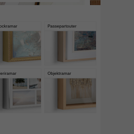
ockramar
Passepartouter
leriramar
Objektramar