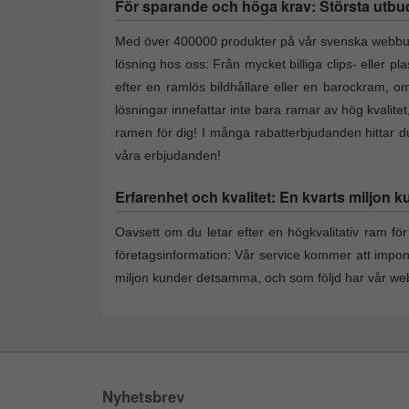
För sparande och höga krav: Största utbud a
Med över 400000 produkter på vår svenska webbutik 
lösning hos oss: Från mycket billiga clips- eller p
efter en ramlös bildhållare eller en barockram, om 
lösningar innefattar inte bara ramar av hög kvalite
ramen för dig! I många rabatterbjudanden hittar du 
våra erbjudanden!
Erfarenhet och kvalitet: En kvarts miljon k
Oavsett om du letar efter en högkvalitativ ram för 
företagsinformation: Vår service kommer att impo
miljon kunder detsamma, och som följd har vår webs
Nyhetsbrev