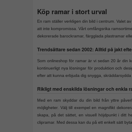
Köp ramar i stort urval
En ram ställer verkligen din bild i centrum. Valet a
att inte kompromissa. Vårt omfångsrika ramsortime
dekorerade barockramar, färgglada plastramar eller 
Trendsättare sedan 2002: Alltid på jakt efte
Som onlineshop för ramar är vi sedan 20 år din kon
kontinuerligt nya lösningar för produktion och des
efter att kunna erbjuda dig snygga, skräddarsydd
Rikligt med enskilda lösningar och enkla r
Med en ram skyddar du din bild från yttre påverk
möjligheter. Välj till exempel en magnifikt dekore
skapa, på det sättet, en visuell höjdpunkt i ditt h
clipramar. Med dessa kan du på ett enkelt sätt by