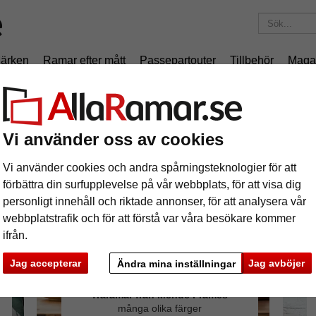
ärken
Ramar efter mått
Passepartouter
Tillbehör
Maga
195 kr
i leveranskostnad.
Oavsett hur mycket du beställer.
Vi använder oss av cookies
Vi använder cookies och andra spårningsteknologier för att
förbättra din surfupplevelse på vår webbplats, för att visa dig
personligt innehåll och riktade annonser, för att analysera vår
webbplatstrafik och för att förstå var våra besökare kommer
ifrån.
Jag accepterar
Jag avböjer
Ändra mina inställningar
Träramar från Mende Frames
många olika färger