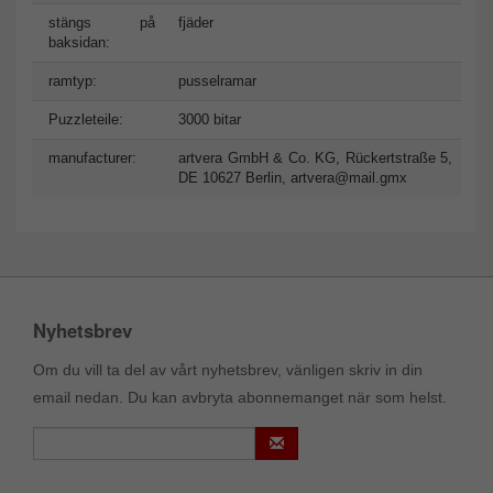
stängs på
fjäder
baksidan:
ramtyp:
pusselramar
Puzzleteile:
3000 bitar
manufacturer:
artvera GmbH & Co. KG, Rückertstraße 5,
DE 10627 Berlin,
artvera@mail.gmx
Nyhetsbrev
Om du vill ta del av vårt nyhetsbrev, vänligen skriv in din
email nedan. Du kan avbryta abonnemanget när som helst.