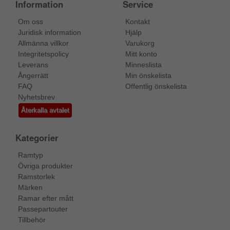
Information
Service
Om oss
Kontakt
Juridisk information
Hjälp
Allmänna villkor
Varukorg
Integritetspolicy
Mitt konto
Leverans
Minneslista
Ångerrätt
Min önskelista
FAQ
Offentlig önskelista
Nyhetsbrev
Återkalla avtalet
Kategorier
Ramtyp
Övriga produkter
Ramstorlek
Märken
Ramar efter mått
Passepartouter
Tillbehör