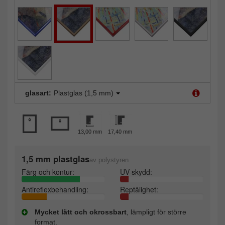
glasart:
Plastglas (1,5 mm)
13,00 mm
17,40 mm
1,5 mm plastglas
av polystyren
Färg och kontur:
UV-skydd:
Antireflexbehandling:
Reptålighet:
Mycket lätt och okrossbart
, lämpligt för större
format.