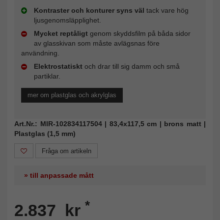
Kontraster och konturer syns väl
tack vare hög
ljusgenomsläpplighet.
Mycket reptåligt
genom skyddsfilm på båda sidor
av glasskivan som måste avlägsnas före
användning.
Elektrostatiskt
och drar till sig damm och små
partiklar.
mer om plastglas och akrylglas
Art.Nr.: MIR-102834117504 | 83,4x117,5 cm | brons matt |
Plastglas (1,5 mm)
Fråga om artikeln
» till anpassade mått
*
2.837 kr