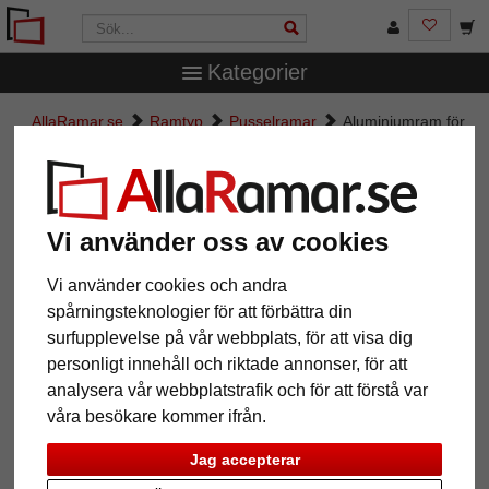
Kategorier
AllaRamar.se
Ramtyp
Pusselramar
Aluminiumram för
pussel för 3000 delar
Aluminiumram för pussel för 3000
delar
Vi använder oss av cookies
Vi använder cookies och andra
spårningsteknologier för att förbättra din
surfupplevelse på vår webbplats, för att visa dig
personligt innehåll och riktade annonser, för att
analysera vår webbplatstrafik och för att förstå var
våra besökare kommer ifrån.
Jag accepterar
Tillbaka
Näst