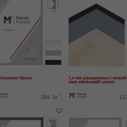
iniumram Oboso
1,4 mm passepartout i museikv
med måttbeställt utsnitt
*
794 kr
11