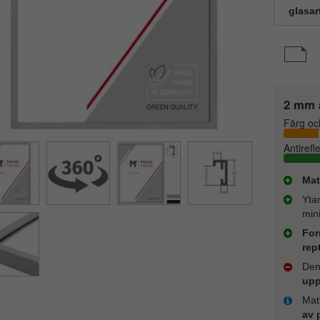
glasar
2 mm a
Färg oc
Antirefl
Mat
Yta
mini
For
rept
Den
upp
Matt
av 