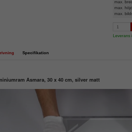
max. bre
max. höj
max. bild
Leverans
rivning
Specifikation
iniumram Asmara, 30 x 40 cm, silver matt