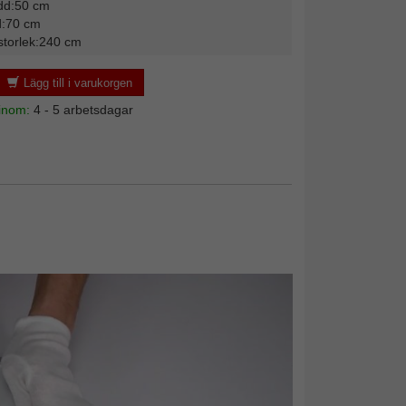
dd:50 cm
d:70 cm
storlek:240 cm
Lägg till i varukorgen
 inom:
4 - 5 arbetsdagar