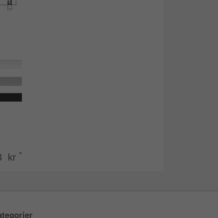
*
3 kr
tegorier