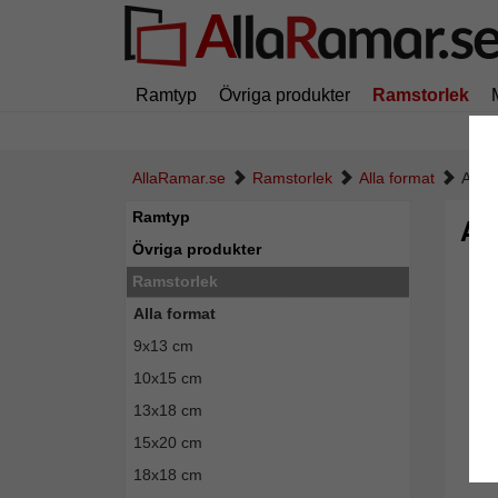
Ramtyp
Övriga produkter
Ramstorlek
AllaRamar.se
Ramstorlek
Alla format
Alum
Ramtyp
Al
Övriga produkter
Ramstorlek
Alla format
9x13 cm
10x15 cm
13x18 cm
15x20 cm
18x18 cm
Tillba