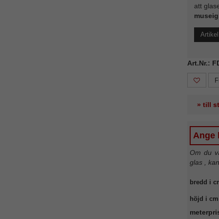
att glas
museig
Artike
Art.Nr.: 
F
» till 
Ange b
Om du väl
glas , ka
bredd i c
höjd i cm
meterpri