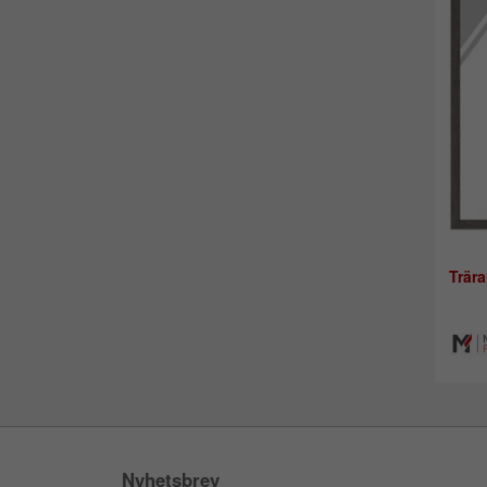
Trär
Nyhetsbrev