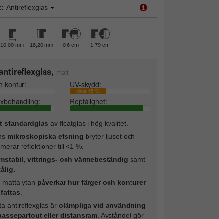
t:
Antireflexglas
10,00 mm
18,20 mm
0,6 cm
1,79 cm
ntireflexglas,
matt
h kontur:
UV-skydd:
cirka 45 %
exbehandling:
Reptålighet:
t standardglas
av floatglas i hög kvalitet.
ns
mikroskopiska etsning
bryter ljuset och
merar reflektioner till <1 %.
mstabil, vittrings- och värmebeständig
samt
ålig.
 matta ytan
påverkar hur färger och konturer
fattas
.
a antireflexglas är
olämpliga vid användning
passepartout eller distansram
. Avståndet gör