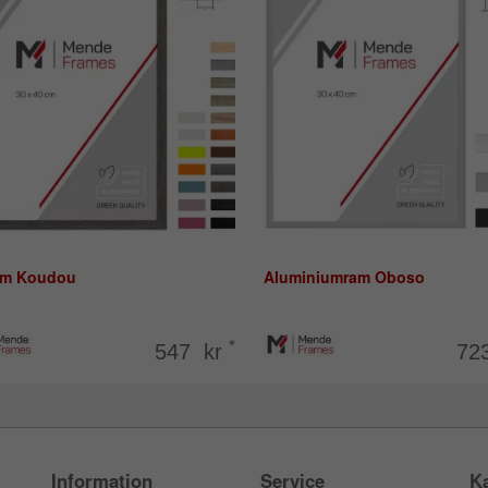
am Koudou
Aluminiumram Oboso
*
547 kr
72
Information
Service
Ka