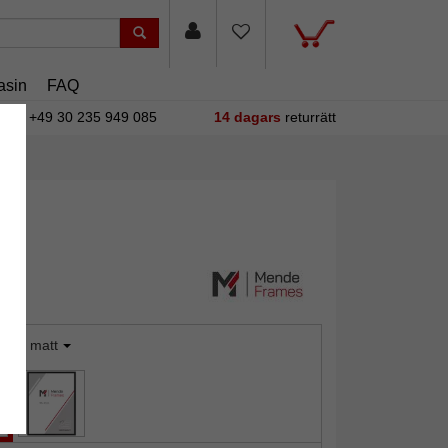
asin
FAQ
+49 30 235 949 085
14 dagars
returrätt
ilver matt