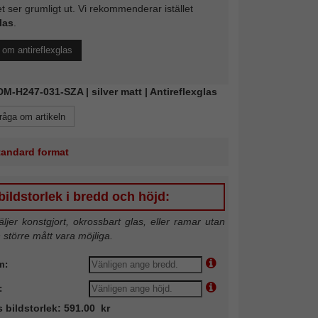
et ser grumligt ut. Vi rekommenderar istället
las
.
l om antireflexglas
FDM-H247-031-SZA | silver matt | Antireflexglas
råga om artikeln
standard format
ildstorlek i bredd och höjd:
jer konstgjort, okrossbart glas, eller ramar utan
n större mått vara möjliga.
m:
:
s bildstorlek: 591.00 kr