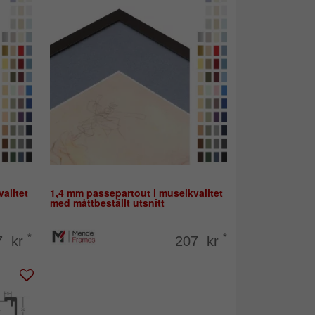
alitet
1,4 mm passepartout i museikvalitet
med måttbeställt utsnitt
*
*
7 kr
207 kr