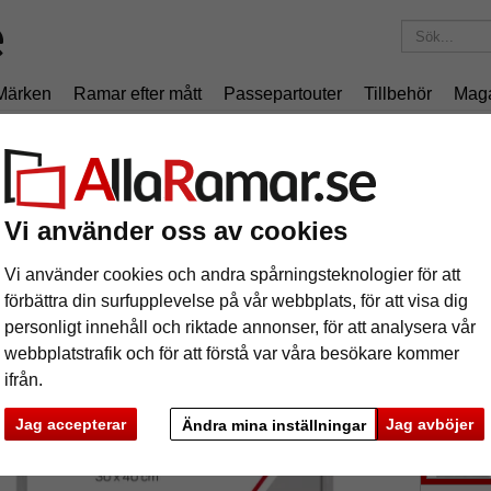
Märken
Ramar efter mått
Passepartouter
Tillbehör
Mag
195 kr
i leveranskostnad.
Oavsett hur mycket du beställer.
iniumram Asmara måttbeställd
uminiumram Asmara måttbeställd
Vi använder oss av cookies
Vi använder cookies och andra spårningsteknologier för att
förbättra din surfupplevelse på vår webbplats, för att visa dig
personligt innehåll och riktade annonser, för att analysera vår
webbplatstrafik och för att förstå var våra besökare kommer
färg:
s
ifrån.
Jag accepterar
Jag avböjer
Ändra mina inställningar
ka
Nästa