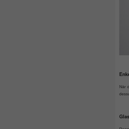
Enke
När d
dessu
Gla