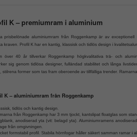
fil K – premiumram i aluminium
 prisbelönade aluminiumram från Roggenkamp är av exceptionell kval
a kraven. Profil K har en kantig, klassisk och tidlös design i kvalitetsal
n över 40 år tillverkar Roggenkamp högkvalitativa trä- och alum
ker sig genom tidlösa designer, fulländad stabilitet och långa livst
, stilrena former som tas fram oberoende av tillfälliga trender. Ramarnas
fil K – aluminiumram från Roggenkamp
ssisk, tidlös och kantig design.
arna från Roggenkamp har 3 mm tjockt, kantslipat floatglas som standa
blank, anodiserad yta (vit: belagd yta). Aluminiumramens anodiserade 
tage från omgivningen.
ket formstabil profil. Stabila hörnfogar håller säkert samman ramar i all