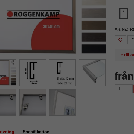
Art.Nr.: 
F
» till
frå
rivning
Specifikation