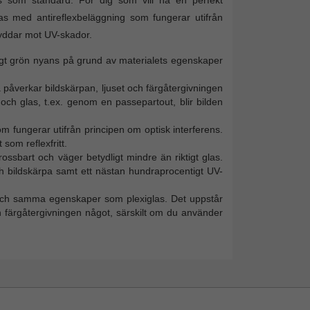
as som standard. För dig som vill ha en perfekt
las med antireflexbeläggning som fungerar utifrån
kyddar mot UV-skador.
vagt grön nyans på grund av materialets egenskaper
 påverkar bildskärpan, ljuset och färgåtergivningen
ch glas, t.ex. genom en passepartout, blir bilden
m fungerar utifrån principen om optisk interferens.
som reflexfritt.
krossbart och väger betydligt mindre än riktigt glas.
ch bildskärpa samt ett nästan hundraprocentigt UV-
a och samma egenskaper som plexiglas. Det uppstår
h färgåtergivningen något, särskilt om du använder