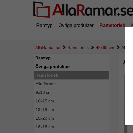
Ramtyp
Övriga produkter
Ramstorlek
AllaRamar.se
Ramstorlek
45x60 cm
Alumi
Ramtyp
Al
Övriga produkter
Ramstorlek
Alla format
9x13 cm
10x15 cm
13x18 cm
15x20 cm
18x18 cm
Tillba