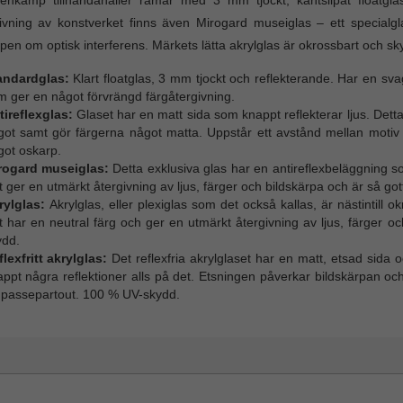
enkamp tillhandahåller ramar med 3 mm tjockt, kantslipat floatgl
ivning av konstverket finns även Mirogard museiglas – ett specialg
ipen om optisk interferens. Märkets lätta akrylglas är okrossbart och s
andardglas:
Klart floatglas, 3 mm tjockt och reflekterande. Har en s
m ger en något förvrängd färgåtergivning.
tireflexglas:
Glaset har en matt sida som knappt reflekterar ljus. Detta
got samt gör färgerna något matta. Uppstår ett avstånd mellan motiv o
got oskarp.
rogard museiglas:
Detta exklusiva glas har en antireflexbeläggning so
 ger en utmärkt återgivning av ljus, färger och bildskärpa och är så gott 
rylglas:
Akrylglas, eller plexiglas som det också kallas, är nästintill o
 har en neutral färg och ger en utmärkt återgivning av ljus, färger o
ydd.
lexfritt akrylglas:
Det reflexfria akrylglaset har en matt, etsad sid
ppt några reflektioner alls på det. Etsningen påverkar bildskärpan oc
 passepartout. 100 % UV-skydd.