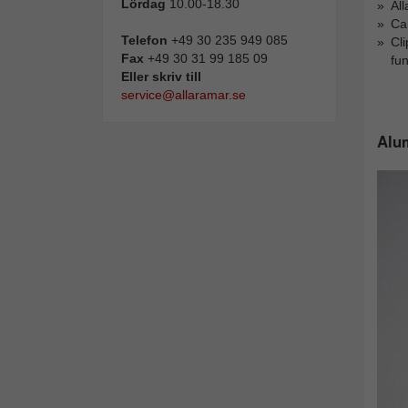
Lördag
10.00-18.30
Al
Ca
Telefon
+49 30 235 949 085
Cli
Fax
+49 30 31 99 185 09
fu
Eller skriv till
service@allaramar.se
Alum