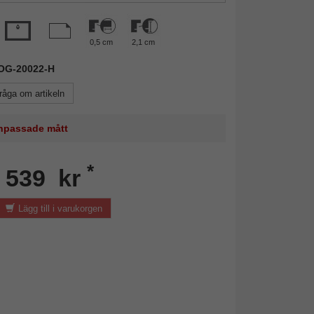
0,5 cm
2,1 cm
ROG-20022-H
råga om artikeln
 anpassade mått
*
n 539 kr
Lägg till i varukorgen