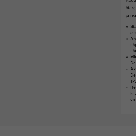
Rogg
återg
princ
St
so
An
nå
nå
Mi
Det
Ak
Det
sk
Ref
kna
en