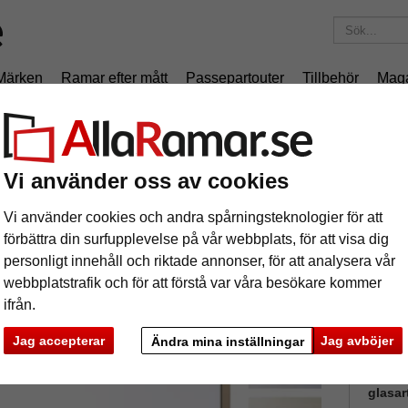
Märken
Ramar efter mått
Passepartouter
Tillbehör
Mag
195 kr
i leveranskostnad.
Oavsett hur mycket du beställer.
niumram profil K
Vi använder oss av cookies
uminiumram profil K
Vi använder cookies och andra spårningsteknologier för att
förbättra din surfupplevelse på vår webbplats, för att visa dig
Aluminiu
personligt innehåll och riktade annonser, för att analysera vår
ramprofil
webbplatstrafik och för att förstå var våra besökare kommer
ifrån.
format
Jag accepterar
Jag avböjer
Ändra mina inställningar
färg:
V
glasar
ka
Nästa