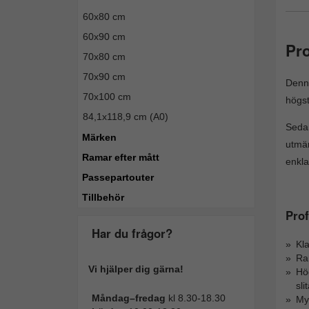
60x80 cm
60x90 cm
Pro
70x80 cm
70x90 cm
Denna
70x100 cm
högst
84,1x118,9 cm (A0)
Seda
Märken
utmär
Ramar efter mått
enkla
Passepartouter
Tillbehör
Pro
Har du frågor?
Kla
Ram
Vi hjälper dig gärna!
Hög
sli
Måndag–fredag
kl 8.30-18.30
Myc