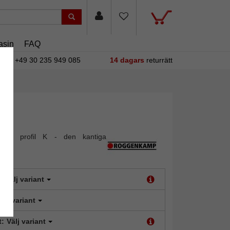
asin
FAQ
+49 30 235 949 085
14 dagars
returrätt
mram profil K - den kantiga
en
:
Välj variant
älj variant
t:
Välj variant